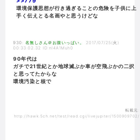
>>779
環境保護思想が行き過ぎることの危険を子供に上
手く伝えとる名画やと思うけどな
930
:
名無しさん＠お腹いっぱい。
2017/07/25(火)
00:33:02.32 ID:nl4A1Muh0
90年代は
ガチで21世紀とか地球滅ぶか車が空飛ぶかの二択
と思ってたからな
環境汚染と核で
転載元:
http://hawk.5ch.net/test/read.cgi/livejupiter/1500909702/