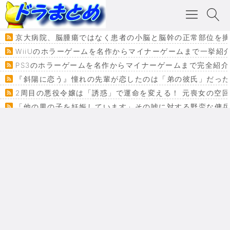
京大病院、脳腫瘍ではなく患者の小脳と脳幹の正常部位を摘
WiiUのホラーゲームを名作からマイナーゲームまで一挙紹
PS3のホラーゲームを名作からマイナーゲームまで完全紹介
『斜陽に恋う』憧れの先輩が恋したのは「弟の彼氏」だった
2周目の悪役令嬢は「誘惑」で運命を変える！ 元喪女の空
「他の男の子を妊娠しています」その嘘に対する野蛮な傭
『カメレオン』ファン必見！加瀬あつし先生の『ヤクマン
監獄×魔法少女×デスゲーム。コミカライズで加速する『魔
【悲報】ドラクエ７ってパーティーに魅力なさ杉内じゃね
ドラゴンクエスト３の思い出
【VRchat】PS5級グラフィックのワールド１２選
Powered by livedoor 相互RSS