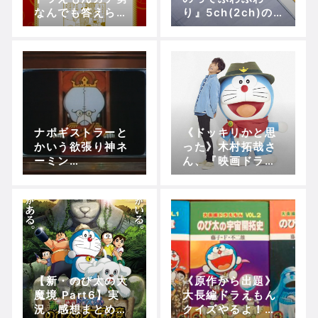
なんでも答えられ
り』5ch(2ch)の
る！！！！！
実況、ツッコミ、
感想！【アニメド
ラえもん】
ナポギストラーと
《ドッキリかと思
かいう欲張り神ネ
った》木村拓哉さ
ーミン
ん、『映画ドラえ
グ！！！！！【ブ
もん のび太の新恐
リキの迷宮(ラビリ
竜』で声優出演！
ンス)】
【新・のび太の大
《原作から出題》
魔境 Part6】実
大長編ドラえもん
況、感想まとめ！
クイズやるよ！！