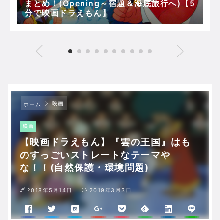
まとめ！(Opening～宿題＆海底旅行へ)【5
分で映画ドラえもん】
映画
ホーム
映画
【映画ドラえもん】『雲の王国』はも
のすっごいストレートなテーマや
な！！(自然保護・環境問題)
2018年5月14日
2019年3月3日