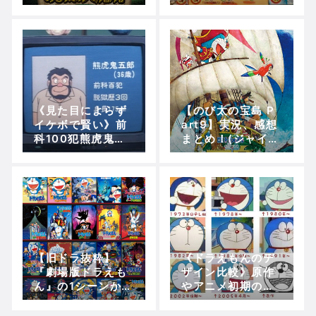
(予言の「10人の
範囲は『恐竜』、
外国人」～動き出
『宇宙開拓史』、
した巨神像)【5分
『大魔境』！！
で映画ドラえも
ん】
《見た目によらず
【のび太の宝島 P
イケボで賢い》前
art9】実況、感想
科100犯熊虎鬼五
まとめ！(ジャイア
郎、何やって捕ま
ン＆スネ夫の共闘
ったんですか
～母フィオナの考
ね…？？
えたクイズ)【5分
で映画ドラえも
ん】
【旧ドラ抜粋】
《ドラえもんのデ
『劇場版ドラえも
ザイン比較》原作
ん』の1シーンから
やアニメ初期の絵
タイトル名当てて
もすこ！！！！！
ご覧なさい！！！