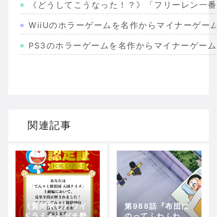
《どうしてこうなった！？》「フリーレン一番
WiiUのホラーゲームを名作からマイナーゲー
PS3のホラーゲームを名作からマイナーゲー
Wiiのホラーゲームを名作からマイナーまで完
PS2のホラーゲームを名作からマイナーまで
ドリームキャストのホラーゲームを名作からマ
関連記事
ドラゴンクエスト３の思い出
【聖剣伝説3】リースとアンジェラってなんで
《質問求む》ワイ
第988話『布団に
Powered by livedoor 相互RSS
ドラえもんガチ勢
のってふわふわ