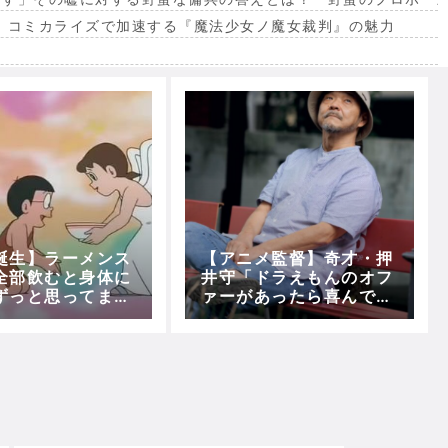
。コミカライズで加速する『魔法少女ノ魔女裁判』の魅力
出
誕生】ラーメンス
【アニメ監督】奇才・押
全部飲むと身体に
井守「ドラえもんのオフ
ずっと思ってまし
ァーがあったら喜んで受
ｗｗｗ
ける」