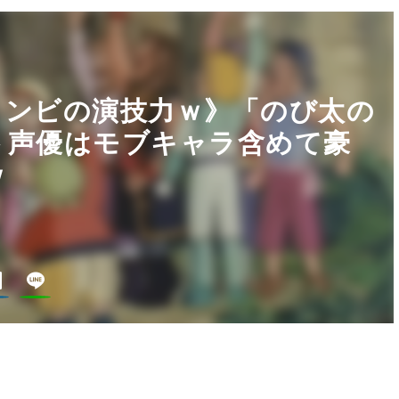
コンビの演技力ｗ》「のび太の
ト声優はモブキャラ含めて豪
ｗ