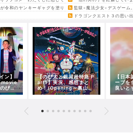
』が令和のヤンキーギャグを塗り替える
監獄×魔法少女×デスゲーム
ドラゴンクエスト３の思い
イン】
【のび太と銀河超特急 P
【日本
ovie
art1】実況、感想まと
ープを
『のび太
め！(Opening～裏山に
良いと
連続で第
到着するミステリー列
たｗｗ
車)【5分で映画ドラえも
ん】