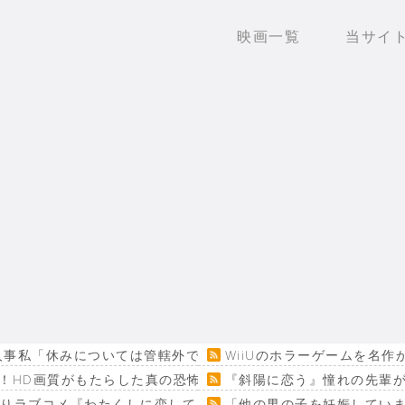
映画一覧
当サイ
人事私「休みについては管轄外です。上司に相談して下さい。こ
WiiUのホラーゲームを名
！HD画質がもたらした真の恐怖…
『斜陽に恋う』憧れの先輩が
回りラブコメ『わたくしに恋してください！』
「他の男の子を妊娠してい