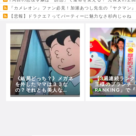
『カメレオン』ファン必見！加瀬あつし先生の『ヤクマン
【悲報】ドラクエ７ってパーティーに魅力なさ杉内じゃね
【VRchat】PS5級グラフィックのワールド１２選
Powered by livedoor 相互RSS
《結局どっち？》メガネ
【3週連続ランク
を外したママは３３な
王様のブランチ「m
の？それとも美人な
RANKING」で
の？？
の宝島』が３週
1位に！！