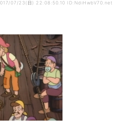
017/07/23(日) 22:08:50.10 ID:NdiHwbV70.net