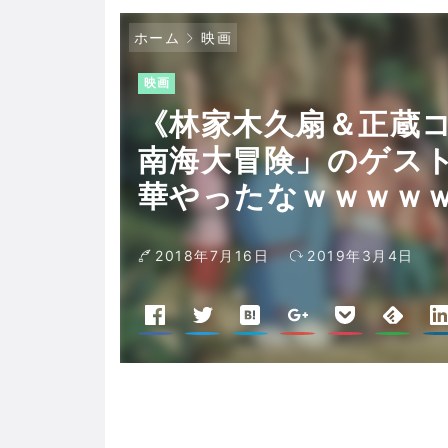
ホーム
映画
映画
《林家木久扇＆正蔵
南海大冒険」のゲス
華やったなｗｗｗｗ
2018年7月16日
2019年3月4日