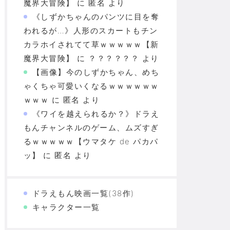
魔界大冒険】
に
匿名
より
《しずかちゃんのパンツに目を奪
われるが…》人形のスカートもチン
カラホイされてて草ｗｗｗｗｗ【新
魔界大冒険】
に
？？？？？？
より
【画像】今のしずかちゃん、めち
ゃくちゃ可愛いくなるｗｗｗｗｗｗ
ｗｗｗ
に
匿名
より
《ワイを越えられるか？》ドラえ
もんチャンネルのゲーム、ムズすぎ
るｗｗｗｗｗ【ウマタケ de パカパ
ッ】
に
匿名
より
ドラえもん映画一覧(38作)
キャラクター一覧