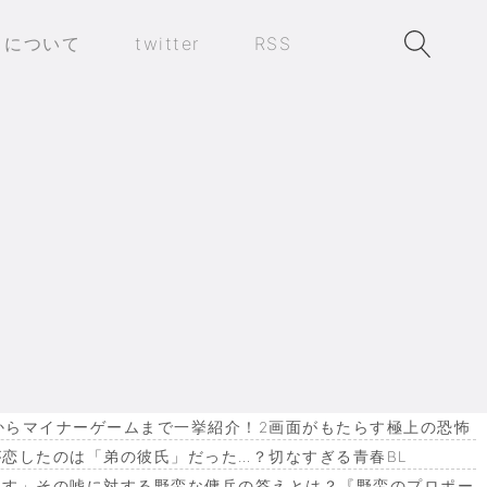
トについて
twitter
RSS
れは私ではなく人事部長の判断です」→とんでもない事に…
作からマイナーゲームまで一挙紹介！2画面がもたらす極上の恐怖
恋したのは「弟の彼氏」だった…？切なすぎる青春BL
ます」その嘘に対する野蛮な傭兵の答えとは？『野蛮のプロポー