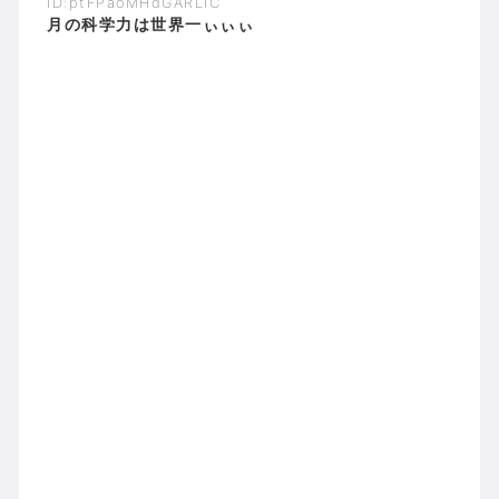
ID:ptFPaoMHdGARLIC
月の科学力は世界一ぃぃぃ