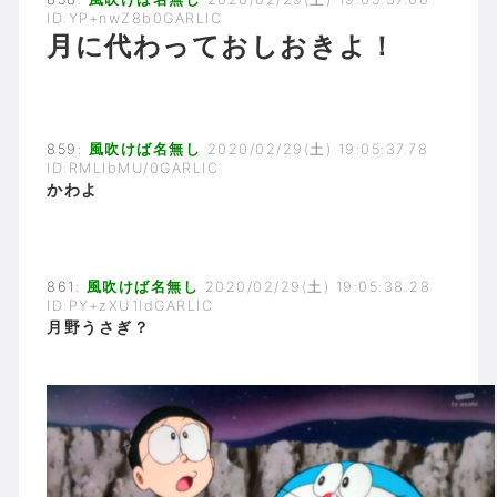
ID:YP+nwZ8b0GARLIC
月に代わっておしおきよ！
859:
風吹けば名無し
2020/02/29(土) 19:05:37.78
ID:RMLIbMU/0GARLIC
かわよ
861:
風吹けば名無し
2020/02/29(土) 19:05:38.28
ID:PY+zXU1ldGARLIC
月野うさぎ？