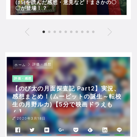
(♯1)を読んだ感想・意見など！まさかの〇
〇が登場！？
評価・感想
ホーム
評価・感想
【のび太の月面探査記 Part2】実況、
感想まとめ！(ムービットの誕生～転校
生の月野ルカ)【5分で映画ドラえも
ん】
2020年3月18日