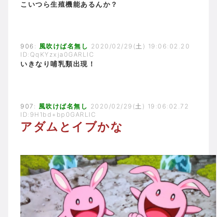
こいつら生殖機能あるんか？
906:
風吹けば名無し
2020/02/29(土) 19:06:02.20
ID:QqKYzxja0GARLIC
いきなり哺乳類出現！
907:
風吹けば名無し
2020/02/29(土) 19:06:02.72
ID:9H1bd+bp0GARLIC
アダムとイブかな