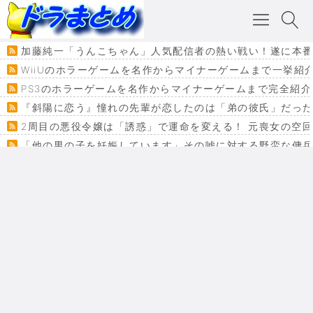
加藤純一「うんこちゃん」人気配信者の熱い戦い！遂に本番が
WiiUのホラーゲームを名作からマイナーゲームまで一挙紹
PS3のホラーゲームを名作からマイナーゲームまで完全紹介
『斜陽に恋う』憧れの先輩が恋したのは「弟の彼氏」だった
2周目の悪役令嬢は「誘惑」で運命を変える！ 元喪女の空
「他の男の子を妊娠しています」その嘘に対する野蛮な傭
『カメレオン』ファン必見！加瀬あつし先生の『ヤクマン
監獄×魔法少女×デスゲーム。コミカライズで加速する『魔
【悲報】ドラクエ７ってパーティーに魅力なさ杉内じゃね
ドラゴンクエスト３の思い出
【VRchat】PS5級グラフィックのワールド１２選
Powered by livedoor 相互RSS