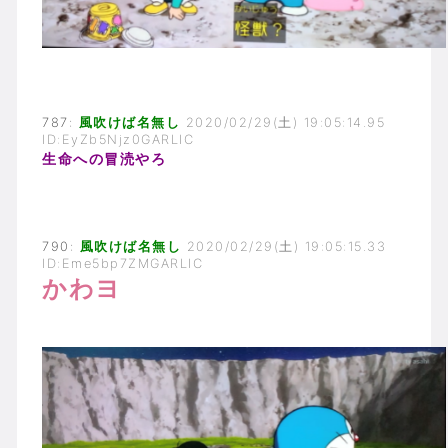
787:
風吹けば名無し
2020/02/29(土) 19:05:14.95
ID:EyZb5Njz0GARLIC
生命への冒涜やろ
790:
風吹けば名無し
2020/02/29(土) 19:05:15.33
ID:Eme5bp7ZMGARLIC
かわヨ