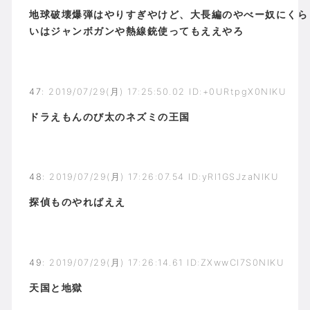
地球破壊爆弾はやりすぎやけど、大長編のやべー奴にくら
いはジャンボガンや熱線銃使ってもええやろ
47
:
2019/07/29(月) 17:25:50.02 ID:+0URtpgX0NIKU
ドラえもんのび太のネズミの王国
48
:
2019/07/29(月) 17:26:07.54 ID:yRl1GSJzaNIKU
探偵ものやればええ
49
:
2019/07/29(月) 17:26:14.61 ID:ZXwwCI7S0NIKU
天国と地獄