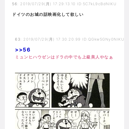
56
:
2019/07/29(月) 17:29:13.10 ID:5C7kL9cBdNIKU
ドイツのお城の話映画化して欲しい
63
:
2019/07/29(月) 17:30:20.99 ID:QGkw5GNy0NIKU
>>56
ミュンヒハウゼンはドラの中でも上級美人やなぁ