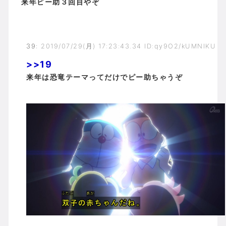
来年ピー助３回目やぞ
39
:
2019/07/29(月) 17:23:43.34 ID:qy9O2/kUMNIKU
>>19
来年は恐竜テーマってだけでピー助ちゃうぞ