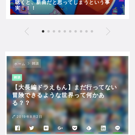
聴くと、新曲だと思ってしまうという事
実！！！
雑談
ホーム
雑談
【大長編ドラえもん】まだ行ってない
冒険できるような世界って何かあ
る？？
2019年8月2日