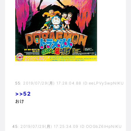
55
:
2019/07/29(月) 17:28:04.88 ID:eeLPVySwpNIKU
>>52
おけ
45
:
2019/07/29(月) 17:25:34.09 ID:OOGbZ6IHpNIKU