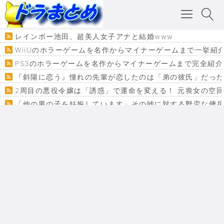
レインボー池田、超美人女子アナと結婚www
WiiUのホラーゲームを名作からマイナーゲームまで一挙紹
PS3のホラーゲームを名作からマイナーゲームまで完全紹介
『斜陽に恋う』憧れの先輩が恋したのは「弟の彼氏」だった
2周目の悪役令嬢は「誘惑」で運命を変える！ 元喪女の空
「他の男の子を妊娠しています」その嘘に対する野蛮な傭
『カメレオン』ファン必見！加瀬あつし先生の『ヤクマン
監獄×魔法少女×デスゲーム。コミカライズで加速する『魔
【悲報】ドラクエ７ってパーティーに魅力なさ杉内じゃね
ドラゴンクエスト３の思い出
【VRchat】PS5級グラフィックのワールド１２選
Powered by livedoor 相互RSS