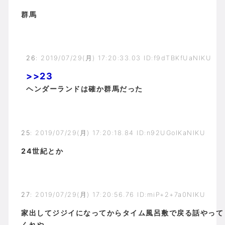
群馬
26
:
2019/07/29(月) 17:20:33.03 ID:f9dTBKfUaNIKU
>>23
ヘンダーランドは確か群馬だった
25
:
2019/07/29(月) 17:20:18.84 ID:n92UGoIKaNIKU
24世紀とか
27
:
2019/07/29(月) 17:20:56.76 ID:miP+2+7a0NIKU
家出してジジイになってからタイム風呂敷で戻る話やって
くれや