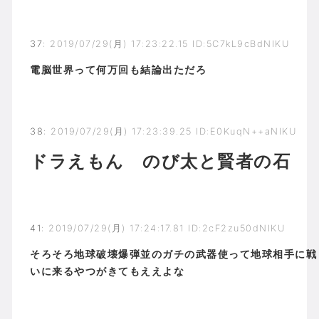
37
:
2019/07/29(月) 17:23:22.15 ID:5C7kL9cBdNIKU
電脳世界って何万回も結論出ただろ
38
:
2019/07/29(月) 17:23:39.25 ID:E0KuqN++aNIKU
ドラえもん のび太と賢者の石
41
:
2019/07/29(月) 17:24:17.81 ID:2cF2zu50dNIKU
そろそろ地球破壊爆弾並のガチの武器使って地球相手に戦
いに来るやつがきてもええよな