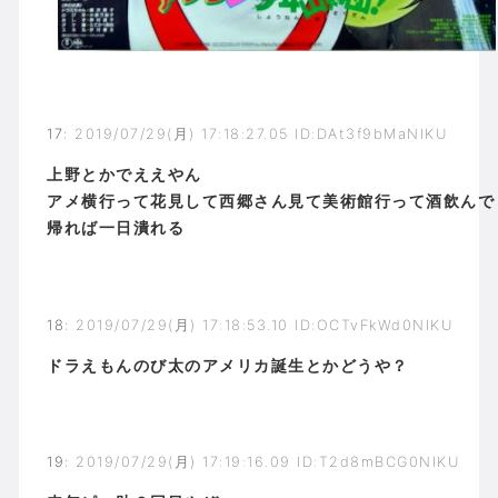
17
:
2019/07/29(月) 17:18:27.05 ID:DAt3f9bMaNIKU
上野とかでええやん
アメ横行って花見して西郷さん見て美術館行って酒飲んで
帰れば一日潰れる
18
:
2019/07/29(月) 17:18:53.10 ID:OCTvFkWd0NIKU
ドラえもんのび太のアメリカ誕生とかどうや？
19
:
2019/07/29(月) 17:19:16.09 ID:T2d8mBCG0NIKU