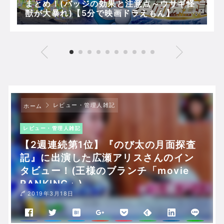
まとめ！(バッジの効果と注意点～ウサギ怪
獣が大暴れ)【5分で映画ドラえもん】
レビュー・管理人雑記
ホーム
レビュー・管理人雑記
【2週連続第1位】『のび太の月面探査
記』に出演した広瀬アリスさんのイン
タビュー！(王様のブランチ「movie
RANKING」)
2019年3月18日