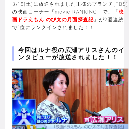
3/16(土)に放送されました王様のブランチ(TBS)
の映画コーナー「movie RANKING」で、『
映
画ドラえもん のび太の月面探査記
』が2週連続
で1位にランクインされました！！
今回はルナ役の広瀬アリスさんのイ
ンタビューが放送されました！！