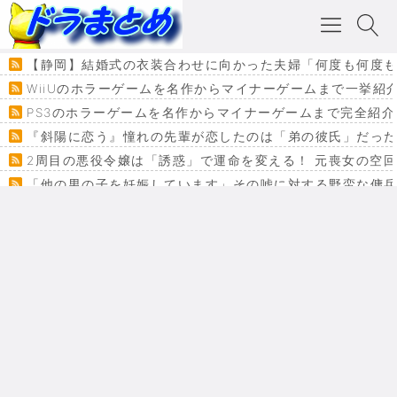
【静岡】結婚式の衣装合わせに向かった夫婦「何度も何度も
WiiUのホラーゲームを名作からマイナーゲームまで一挙紹
PS3のホラーゲームを名作からマイナーゲームまで完全紹介
『斜陽に恋う』憧れの先輩が恋したのは「弟の彼氏」だった
2周目の悪役令嬢は「誘惑」で運命を変える！ 元喪女の空
「他の男の子を妊娠しています」その嘘に対する野蛮な傭
『カメレオン』ファン必見！加瀬あつし先生の『ヤクマン
監獄×魔法少女×デスゲーム。コミカライズで加速する『魔
【悲報】ドラクエ７ってパーティーに魅力なさ杉内じゃね
ドラゴンクエスト３の思い出
【VRchat】PS5級グラフィックのワールド１２選
Powered by livedoor 相互RSS