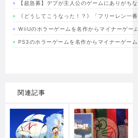
【超急募】デブが主人公のゲームにありがちな
《どうしてこうなった！？》「フリーレン一番
WiiUのホラーゲームを名作からマイナーゲー
PS3のホラーゲームを名作からマイナーゲー
Wiiのホラーゲームを名作からマイナーまで完
PS2のホラーゲームを名作からマイナーまで
ドリームキャストのホラーゲームを名作からマ
関連記事
ドラゴンクエスト３の思い出
【聖剣伝説3】リースとアンジェラってなんで