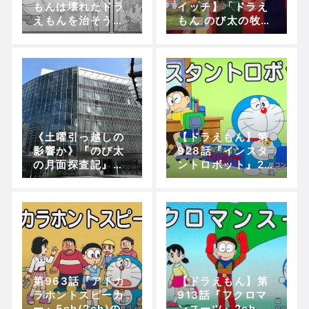
もんは壊れたドラ
イッチ】「ドラえ
えもんを治そうと
もん のび太の牧場
勉強を頑張ったの
物語」をプレイし
び太が作った」
てみた！！！【ミ
ニドラレポ‐♯2‐】
《土曜引っ越しの
【ドラえもん】第
影響か》『のび太
928話『インスタ
の月面探査記』の
ントロボット』2c
特番放送が惨敗で
hの実況、ツッコ
テレビ朝日は真っ
ミ、その他感想！
青？
第963話『アトカ
【ドラえもん】第
ラホントスピーカ
913話『フクロマ
ー』5ch(2ch)の
ンスーツ』2chの