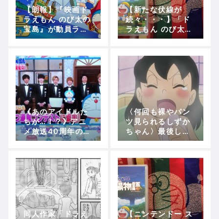
【朗報】『映画ド
【新たな伏線が
Powered by livedoor 相互RSS
ラえもん のび太の
続々・・・】「ド
宝島』が動員ラン
ラえもん のび太の
キングV2！！
牧場物語」プレイ
日記(第10回)！
【ミニドラレポ‐♯1
3‐】
《あのアイドルた
〈何回も裸やパン
ちが…！？》アニ
ツ見られるしずか
メ放送40周年のお
ちゃん〉最後しゃ
祝いコメント＆
ーなしで許してく
「ひみつ道具コン
れるとかぐう聖過
テスト」に参
ぎるｗｗｗｗｗｗ
戦！！
【ドラえもん】
同人作家「ドラえ
【ニンテンドー ス