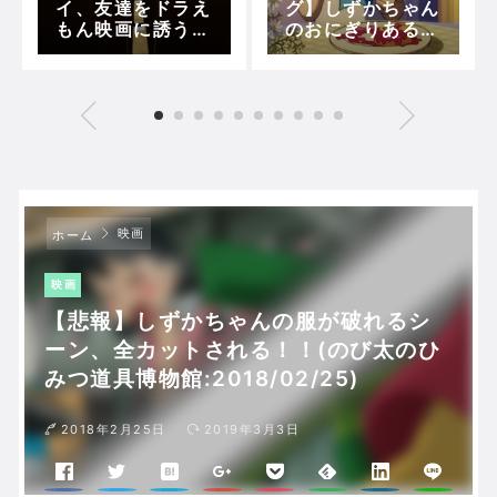
イ、友達をドラえ
グ】しずかちゃん
もん映画に誘うも
のおにぎりあるや
誰一人了承しな
んけーーー！！！
い…
(ドラえもん なか
よし弁当)
映画
ホーム
映画
【悲報】しずかちゃんの服が破れるシ
ーン、全カットされる！！(のび太のひ
みつ道具博物館:2018/02/25)
2018年2月25日
2019年3月3日