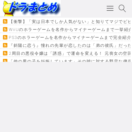
【衝撃】「実は日本でしか人気がない」と知りてマジでビビり申した
WiiUのホラーゲームを名作からマイナーゲームまで一挙紹
PS3のホラーゲームを名作からマイナーゲームまで完全紹介
『斜陽に恋う』憧れの先輩が恋したのは「弟の彼氏」だった
2周目の悪役令嬢は「誘惑」で運命を変える！ 元喪女の空
「他の男の子を妊娠しています」その嘘に対する野蛮な傭
『カメレオン』ファン必見！加瀬あつし先生の『ヤクマン
監獄×魔法少女×デスゲーム。コミカライズで加速する『魔
【悲報】ドラクエ７ってパーティーに魅力なさ杉内じゃね
ドラゴンクエスト３の思い出
【VRchat】PS5級グラフィックのワールド１２選
Powered by livedoor 相互RSS