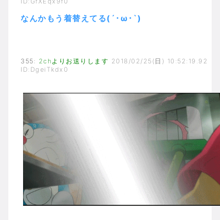
ID:GfXEqx9f0
なんかもう着替えてる(´･ω･`)
355
:
2chよりお送りします
2018/02/25(日) 10:52:19.92
ID:DgeiTkdx0