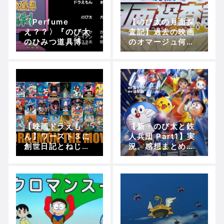
〈Perfume
【のび太の月面探
え？？〉『のび太
査記】過去の映画
のひみつ道具博物
のオマージュ何個
館』のエンディン
ある？？
グ道具紹介シー
ン、全カットされ
る・・・
【映画ドラえも
【新・のび太と鉄
ん】ワースト３に
人兵団 Part1】実
創世日記とねじ巻
況、感想まとめ！
き都市冒険記が確
(Opening～北極
定してしまう悲し
で見つけた巨大ロ
み…
ボットの部品)【5
分で映画ドラえも
ん】