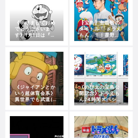
《明けましておめ
【宝島】主題歌の
Powered by livedoor 相互RSS
でとうございま
タイトル 「ドラえ
す》1月1日は『ド
もん」！！星野源
ラえもん登場』の
さん攻めますなw
日！！！【ミニド
ラレビュー「今日
は何の日？」編】
《ジャイアンとか
《のび太の宝島公
いう超体育会系》
開記念》ドラえも
異世界でも武道(棒
ん24時間スペシャ
術)習いたいとか向
ル！！3月2日よる
上心あり過ぎやろ
10時から3月3日よ
ｗｗｗｗｗ
る10時の間で大放
送【CSテレ朝チャ
ンネル】