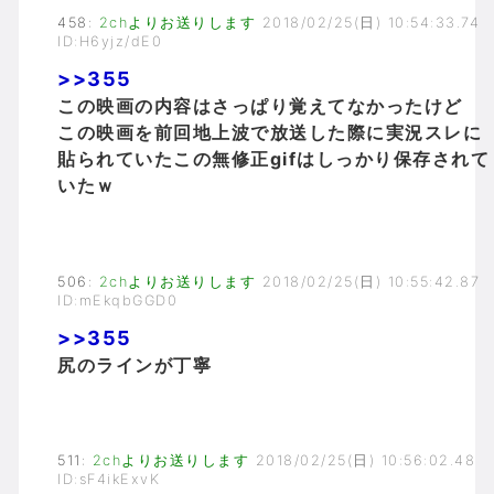
458
:
2chよりお送りします
2018/02/25(日) 10:54:33.74
ID:H6yjz/dE0
>>355
この映画の内容はさっぱり覚えてなかったけど
この映画を前回地上波で放送した際に実況スレに
貼られていたこの無修正gifはしっかり保存されて
いたｗ
506
:
2chよりお送りします
2018/02/25(日) 10:55:42.87
ID:mEkqbGGD0
>>355
尻のラインが丁寧
511
:
2chよりお送りします
2018/02/25(日) 10:56:02.48
ID:sF4ikExvK