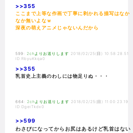
>>355
ここまで上等な作画で丁寧に剥かれる描写はなか
なか無いよなｗ
深夜の萌えアニメじゃないんだから
599
:
2chよりお送りします
2018/02/25(日) 10:58:28.51
ID:RbyuKkqa0
>>355
乳首史上主義のわしには物足りぬ・・・
664
:
2chよりお送りします
2018/02/25(日) 11:00:23.19
ID:DgeiTkdx0
>>599
わさびになってからお尻はあるけど乳首はない