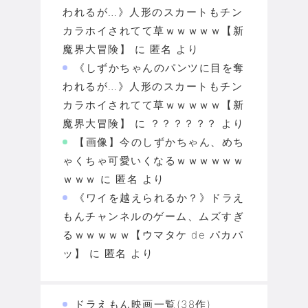
われるが…》人形のスカートもチン
カラホイされてて草ｗｗｗｗｗ【新
魔界大冒険】
に
匿名
より
《しずかちゃんのパンツに目を奪
われるが…》人形のスカートもチン
カラホイされてて草ｗｗｗｗｗ【新
魔界大冒険】
に
？？？？？？
より
【画像】今のしずかちゃん、めち
ゃくちゃ可愛いくなるｗｗｗｗｗｗ
ｗｗｗ
に
匿名
より
《ワイを越えられるか？》ドラえ
もんチャンネルのゲーム、ムズすぎ
るｗｗｗｗｗ【ウマタケ de パカパ
ッ】
に
匿名
より
ドラえもん映画一覧(38作)