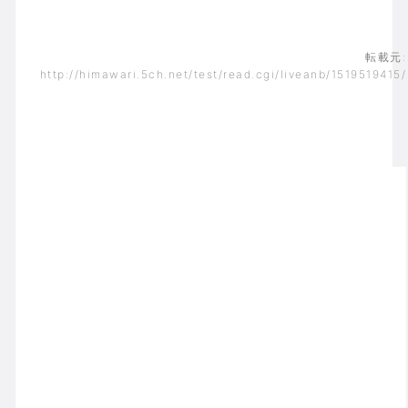
転載元:
http://himawari.5ch.net/test/read.cgi/liveanb/1519519415/