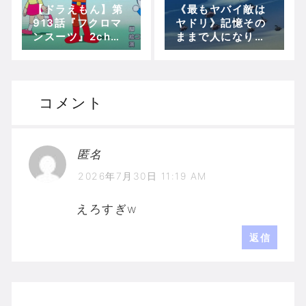
【ドラえもん】第
《最もヤバイ敵は
913話『フクロマ
ヤドリ》記憶その
ンスーツ』2chの
ままで人になりす
実況、ツッコミ、
ましができるとか
その他感想！
最強の敵だと思う
わ！
コメント
匿名
2026年7月30日 11:19 AM
えろすぎw
返信