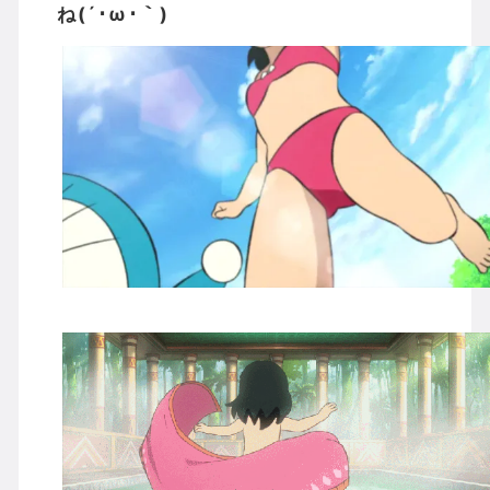
ね(´･ω･｀)