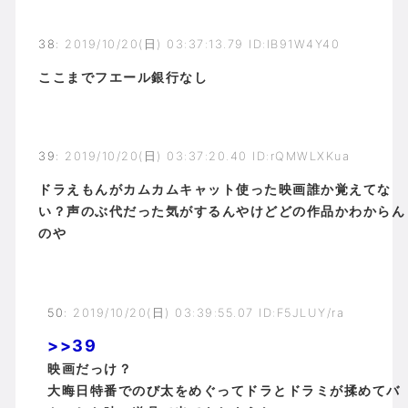
38
:
2019/10/20(日) 03:37:13.79 ID:IB91W4Y40
ここまでフエール銀行なし
39
:
2019/10/20(日) 03:37:20.40 ID:rQMWLXKua
ドラえもんがカムカムキャット使った映画誰か覚えてな
い？声のぶ代だった気がするんやけどどの作品かわからん
のや
50
:
2019/10/20(日) 03:39:55.07 ID:F5JLUY/ra
>>39
映画だっけ？
大晦日特番でのび太をめぐってドラとドラミが揉めてバ