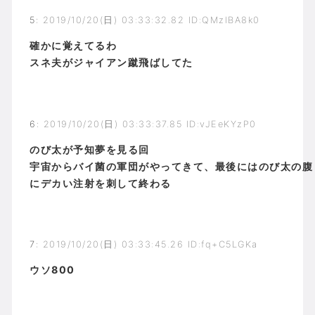
5
:
2019/10/20(日) 03:33:32.82 ID:QMzlBA8k0
確かに覚えてるわ
スネ夫がジャイアン蹴飛ばしてた
6
:
2019/10/20(日) 03:33:37.85 ID:vJEeKYzP0
のび太が予知夢を見る回
宇宙からバイ菌の軍団がやってきて、最後にはのび太の腹
にデカい注射を刺して終わる
7
:
2019/10/20(日) 03:33:45.26 ID:fq+C5LGKa
ウソ800