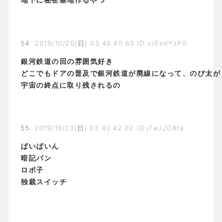
54
:
2019/10/20(日) 03:40:40.63 ID:vJEeKYzP0
銀河鉄道の回の雰囲気好き
どこでもドアの普及で銀河鉄道が廃線になって、のび太が
宇宙の終点に取り残されるの
55
:
2019/10/20(日) 03:40:42.02 ID:j7wJJO8fa
ばいばいん
暗記パン
ロボ子
独裁スイッチ