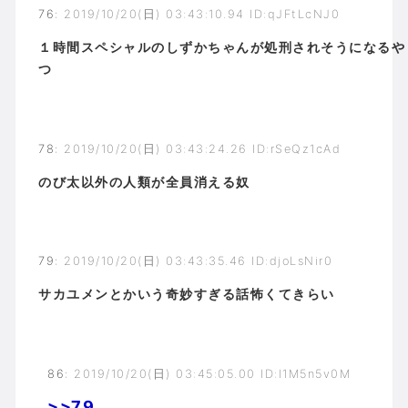
76
:
2019/10/20(日) 03:43:10.94 ID:qJFtLcNJ0
１時間スペシャルのしずかちゃんが処刑されそうになるや
つ
78
:
2019/10/20(日) 03:43:24.26 ID:rSeQz1cAd
のび太以外の人類が全員消える奴
79
:
2019/10/20(日) 03:43:35.46 ID:djoLsNir0
サカユメンとかいう奇妙すぎる話怖くてきらい
86
:
2019/10/20(日) 03:45:05.00 ID:l1M5n5v0M
>>79