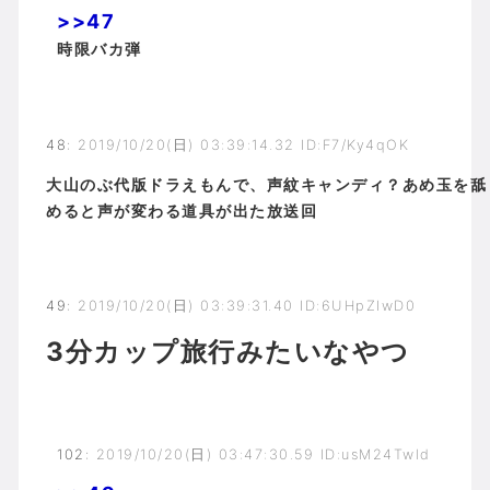
>>47
時限バカ弾
48
:
2019/10/20(日) 03:39:14.32 ID:F7/Ky4qOK
大山のぶ代版ドラえもんで、声紋キャンディ？あめ玉を舐
めると声が変わる道具が出た放送回
49
:
2019/10/20(日) 03:39:31.40 ID:6UHpZIwD0
3分カップ旅行みたいなやつ
102
:
2019/10/20(日) 03:47:30.59 ID:usM24Twld