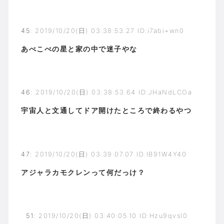
45
:
2019/10/20(日) 03:38:53.27 ID:i7abi+wn0
あべこべの星と家の中で迷子やな
46
:
2019/10/20(日) 03:38:53.64 ID:JHaNdLCOa
宇宙人と文通してドア開けたところで終わるやつ
47
:
2019/10/20(日) 03:39:07.07 ID:IB91W4Y40
アジャラカモクレンって何だっけ？
51
:
2019/10/20(日) 03:40:05.10 ID:Hzu9qvsI0