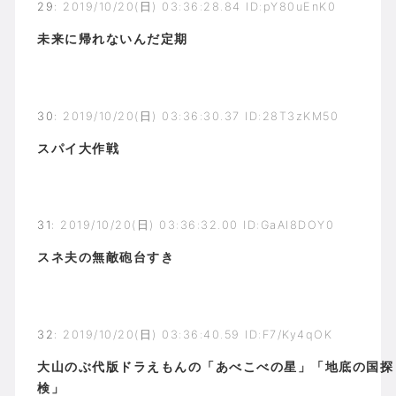
29
:
2019/10/20(日) 03:36:28.84 ID:pY80uEnK0
未来に帰れないんだ定期
30
:
2019/10/20(日) 03:36:30.37 ID:28T3zKM50
スパイ大作戦
31
:
2019/10/20(日) 03:36:32.00 ID:GaAI8DOY0
スネ夫の無敵砲台すき
32
:
2019/10/20(日) 03:36:40.59 ID:F7/Ky4qOK
大山のぶ代版ドラえもんの「あべこべの星」「地底の国探
検」