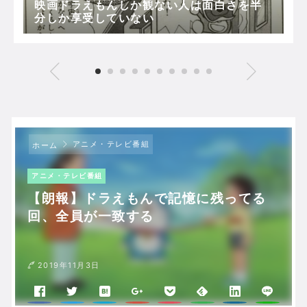
映画ドラえもんしか観ない人は面白さを半
分しか享受していない
アニメ・テレビ番組
ホーム
アニメ・テレビ番組
【朗報】ドラえもんで記憶に残ってる
回、全員が一致する
2019年11月3日