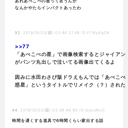
あれあべこべの星って言うんか
なんかやたらインパクトあったわ
92
:
2019/10/20(日) 03:46:27.48 ID:F7/Ky4qOK
>>77
「あべこべの星」で画像検索するとジャイアン
がパンツ丸出しで泣いてる画像出てくるよ
因みに水田わさび版ドラえもんでは「あべこべ
惑星」というタイトルでリメイク（？）された
44
:
2019/10/20(日) 03:38:48.90 ID:djoLsNir0
時間を遅くする道具で6時間くらい家出する話