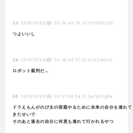
33
:
2019/10/20(日) 03:36:49.76 ID:tFnSNOZ30
つよいいし
34
:
2019/10/20(日) 03:36:54.37 ID:mJpZsMst0
ロボット裁判だ…
36
:
2019/10/20(日) 03:37:08.24 ID:zw7pFzg9a
ドラえもんがのび太の宿題やるために未来の自分を連れて
きたせいで
そのあと過去の自分に何度も連れて行かれるやつ