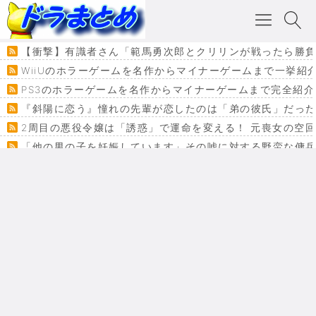
【衝撃】有識者さん「範馬勇次郎とクリリンが戦ったら勝負
WiiUのホラーゲームを名作からマイナーゲームまで一挙紹
PS3のホラーゲームを名作からマイナーゲームまで完全紹介
『斜陽に恋う』憧れの先輩が恋したのは「弟の彼氏」だった
2周目の悪役令嬢は「誘惑」で運命を変える！ 元喪女の空
「他の男の子を妊娠しています」その嘘に対する野蛮な傭
『カメレオン』ファン必見！加瀬あつし先生の『ヤクマン
監獄×魔法少女×デスゲーム。コミカライズで加速する『魔
【悲報】ドラクエ７ってパーティーに魅力なさ杉内じゃね
ドラゴンクエスト３の思い出
【VRchat】PS5級グラフィックのワールド１２選
Powered by livedoor 相互RSS