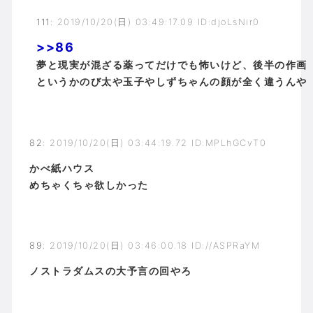
111
:
2019/10/20(日) 03:49:17.09 ID:djoLsNir0
>>86
夢と現実が混ざる薬ってだけでも怖いけど、後半の作画
というかのび太や玉子やしずちゃんの顔が全く違うんや
82
:
2019/10/20(日) 03:44:19.72 ID:MPLhGCvT0
かべ紙ハウス
めちゃくちゃ欲しかった
89
:
2019/10/20(日) 03:46:00.18 ID://ASPRaYM
ノストラダムスの大予言の回やろ