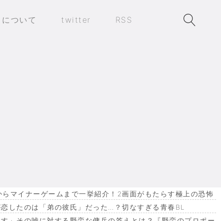
トについて
twitter
RSS
」約1.7キロの追突！
作からマイナーゲームまで一挙紹介！2画面がもたらす極上の恐怖
恋したのは「弟の彼氏」だった…？切なすぎる青春BL
ます」その嘘に対する野蛮な傭兵の答えとは？『野蛮のプロポー