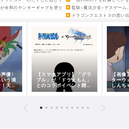
』が令和のヤンキーギャグを塗り替える
監獄×魔法少女×デスゲーム
ドラゴンクエスト３の思い
の声優〉
【スマホアプリ】「グラ
【画像
あいう演
ブル」が「ドラえもん」
ターウ
な！天然
とのコラボイベント開催
しんち
思ってい
決定！12月上旬に開催予
ーズｗ
定！！
ｗｗ