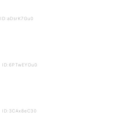
 ID:aDsrK7Gu0
5 ID:6PTwEYOu0
2 ID:3CAx8eC30