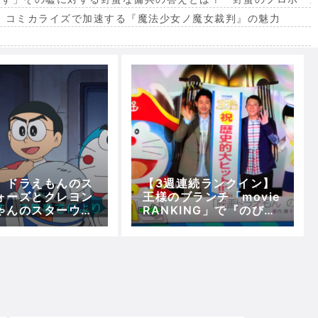
。コミカライズで加速する『魔法少女ノ魔女裁判』の魅力
出
】ドラえもんのス
【3週連続ランクイン】
ォーズとクレヨン
王様のブランチ「movie
ゃんのスターウォ
RANKING」で『のび太
ｗｗｗｗｗｗｗｗ
の宝島』が３週連続で第
1位に！！