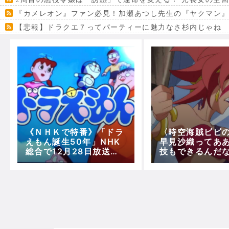
『カメレオン』ファン必見！加瀬あつし先生の『ヤクマン
【悲報】ドラクエ７ってパーティーに魅力なさ杉内じゃね
【VRchat】PS5級グラフィックのワールド１２選
Powered by livedoor 相互RSS
《ＮＨＫで特番》「ドラ
〈時空海賊ビビ
えもん誕生50年」NHK
早見沙織ってあ
総合で12月28日放送予
技もできるんだ
定！アニメ声優陣が声の
キャラばかりと
出演！！
たが！