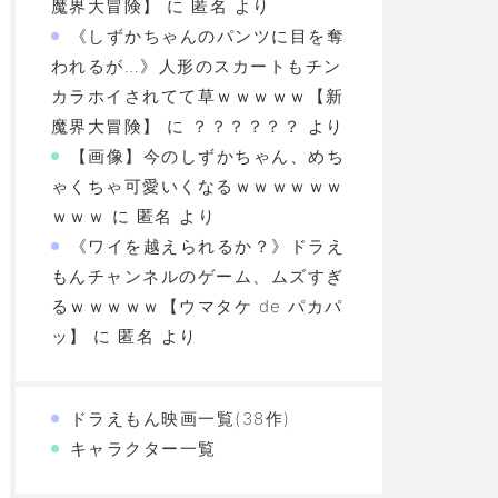
魔界大冒険】
に
匿名
より
《しずかちゃんのパンツに目を奪
われるが…》人形のスカートもチン
カラホイされてて草ｗｗｗｗｗ【新
魔界大冒険】
に
？？？？？？
より
【画像】今のしずかちゃん、めち
ゃくちゃ可愛いくなるｗｗｗｗｗｗ
ｗｗｗ
に
匿名
より
《ワイを越えられるか？》ドラえ
もんチャンネルのゲーム、ムズすぎ
るｗｗｗｗｗ【ウマタケ de パカパ
ッ】
に
匿名
より
ドラえもん映画一覧(38作)
キャラクター一覧