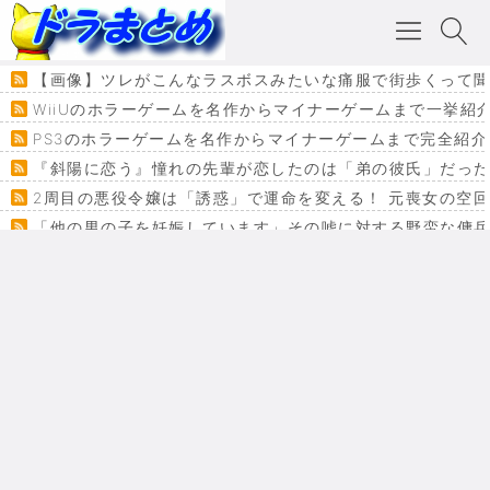
【画像】ツレがこんなラスボスみたいな痛服で街歩くって
WiiUのホラーゲームを名作からマイナーゲームまで一挙紹
PS3のホラーゲームを名作からマイナーゲームまで完全紹介
『斜陽に恋う』憧れの先輩が恋したのは「弟の彼氏」だった
2周目の悪役令嬢は「誘惑」で運命を変える！ 元喪女の空
「他の男の子を妊娠しています」その嘘に対する野蛮な傭
『カメレオン』ファン必見！加瀬あつし先生の『ヤクマン
監獄×魔法少女×デスゲーム。コミカライズで加速する『魔
【悲報】ドラクエ７ってパーティーに魅力なさ杉内じゃね
ドラゴンクエスト３の思い出
【VRchat】PS5級グラフィックのワールド１２選
Powered by livedoor 相互RSS