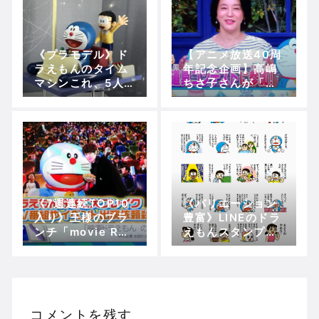
《プラモデル》ド
【アニメ放送40周
ラえもんのタイム
年記念企画】高嶋
マシンこれ、5人も
ちさ子さんが「ひ
乗れないよね…
みつ道具コンテス
ト」に参戦！！
《7週連続TOP10
《バリエーション
入り》王様のブラ
豊富》LINEのドラ
ンチ「movie RA
えもんスタンプは
NKING」で『のび
どれも使いやすく
太の宝島』が第7
可愛いのが多いか
位！韓国の人気俳
ら気に入ってる
優シム・ヒョンタ
クさんもドラえも
コメントを残す
ん好きだと公