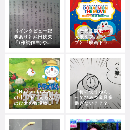
ア」！！！
○！？
《インタビュー記
《歴代主題歌・挿
事あり》武田鉄矢
入歌をフルコン
「(作詞作曲)やめ
プ》『映画ドラえ
させてくださいっ
もん うたの大全集
て言ったら藤本先
(4枚組CD)』が発
生が”ダメで
売！！(2月26日)
す”と」
【Nintendo Swit
「何に使うねん」
ch】「ドラえもん
ってひみつ道具多
のび太の牧場物
過ぎない？？？
語」の無料体験版
を、5月23日より
配信開始！！