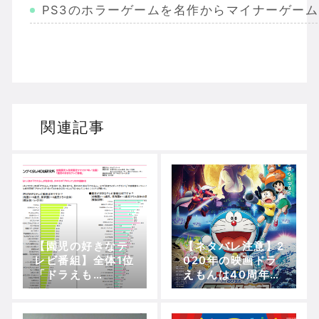
PS3のホラーゲームを名作からマイナーゲー
Wiiのホラーゲームを名作からマイナーまで完
PS2のホラーゲームを名作からマイナーまで
ドリームキャストのホラーゲームを名作からマ
関連記事
ドラゴンクエスト３の思い出
【聖剣伝説3】リースとアンジェラってなんで
【園児の好きなテ
【ネタバレ注意】2
Powered by livedoor 相互RSS
レビ番組】全体1位
020年の映画ドラ
「ドラえも
えもんは40周年記
ん」！！男児1位
念！『のび太の月
「ドラえもん」、
面探査記』後のヒ
女児1位「プリキュ
ントはなんと○