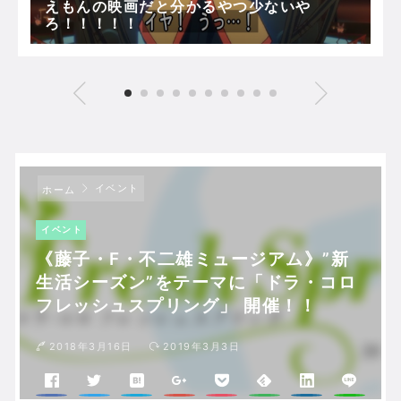
えもんの映画だと分かるやつ少ないや
ろ！！！！！
イベント
ホーム
イベント
《藤子・F・不二雄ミュージアム》”新
生活シーズン”をテーマに「ドラ・コロ
フレッシュスプリング」 開催！！
2018年3月16日
2019年3月3日