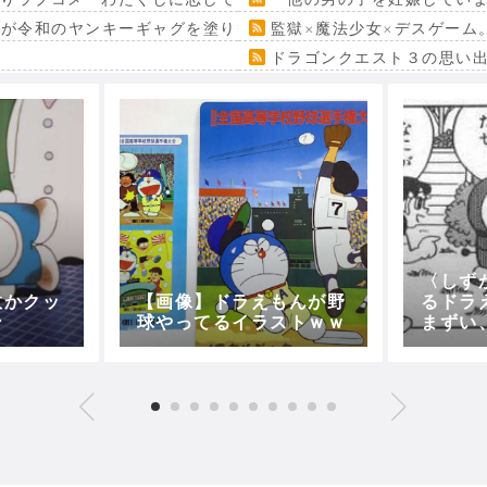
』が令和のヤンキーギャグを塗り替える
監獄×魔法少女×デスゲーム
ドラゴンクエスト３の思い
〈しず
故かクッ
【画像】ドラえもんが野
るドラ
ン
球やってるイラストｗｗ
まずい
いう名