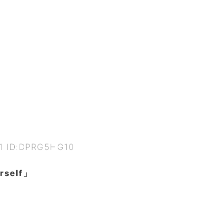
71 ID:DPRG5HG10
rself」