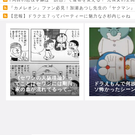
『カメレオン』ファン必見！加瀬あつし先生の『ヤクマン
【悲報】ドラクエ７ってパーティーに魅力なさ杉内じゃね
【VRchat】PS5級グラフィックのワールド１２選
Powered by livedoor 相互RSS
《セワシの大阪理論》っ
てことはセワシには剛田
ドラえもんで何
家の血が流れてるって事
ソ怖かったシー
よな？？