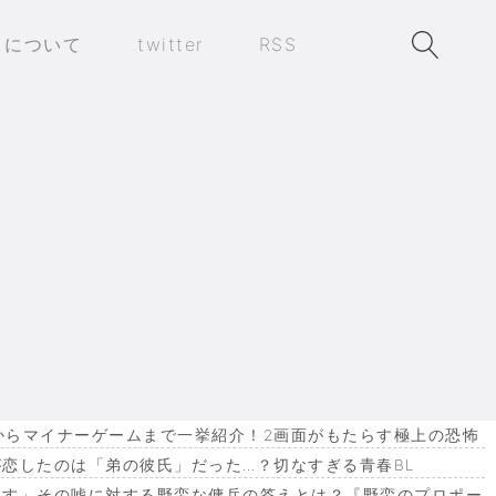
トについて
twitter
RSS
作からマイナーゲームまで一挙紹介！2画面がもたらす極上の恐怖
恋したのは「弟の彼氏」だった…？切なすぎる青春BL
ます」その嘘に対する野蛮な傭兵の答えとは？『野蛮のプロポー