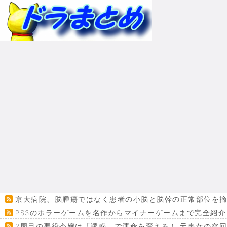
京大病院、脳腫瘍ではなく患者の小脳と脳幹の正常部位を摘
PS3のホラーゲームを名作からマイナーゲームまで完全紹介
2周目の悪役令嬢は「誘惑」で運命を変える！ 元喪女の空