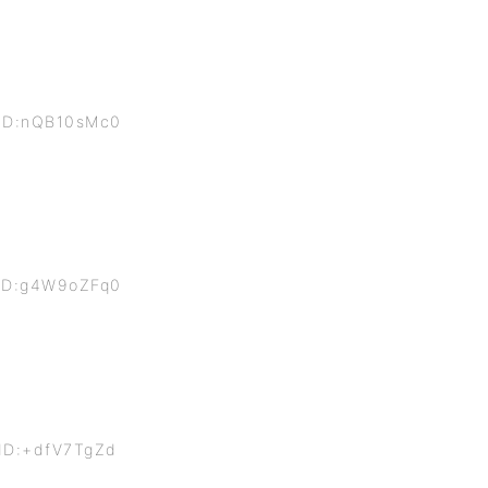
 ID:nQB10sMc0
 ID:g4W9oZFq0
 ID:+dfV7TgZd