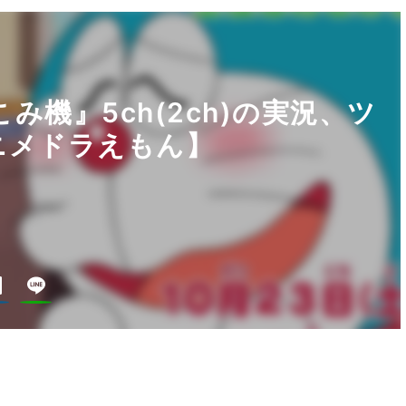
こみ機』5ch(2ch)の実況、ツ
ニメドラえもん】