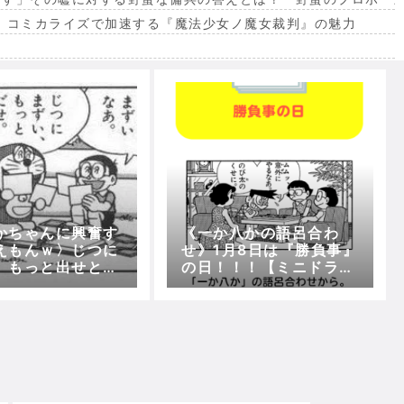
。コミカライズで加速する『魔法少女ノ魔女裁判』の魅力
出
かちゃんに興奮す
《一か八かの語呂合わ
えもんｗ〉じつに
せ》1月8日は『勝負事』
、もっと出せとか
の日！！！【ミニドラレ
言ｗｗｗｗｗ
ビュー「今日は何の
日？」編】