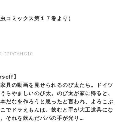
う虫コミックス第１７巻より）
ID:DPRG5HG10
self】
た家具の動画を見せられるのび太たち。ドイツ
てうらやましいのび太。のび太が家に帰ると、
で本だなを作ろうと思ったと言われ、よろこぶ
そこでドラえもんは、飲むと手が大工道具にな
。それを飲んだパパの手が光り…