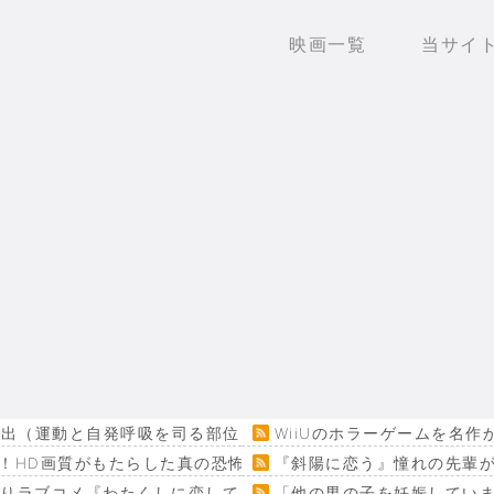
映画一覧
当サイ
出（運動と自発呼吸を司る部位） 患者は生き地獄に
WiiUのホラーゲームを名
！HD画質がもたらした真の恐怖…
『斜陽に恋う』憧れの先輩が
回りラブコメ『わたくしに恋してください！』
「他の男の子を妊娠してい