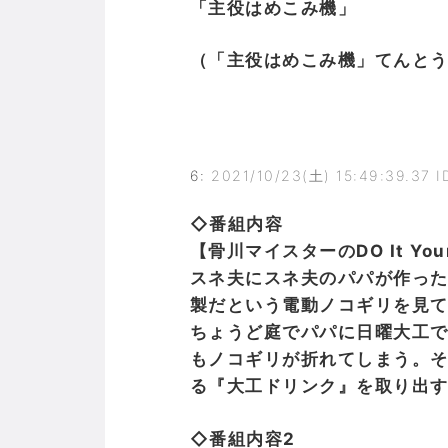
「主役はめこみ機」
（「主役はめこみ機」てんと
6
:
2021/10/23(土) 15:49:39.37 
◇番組内容
【骨川マイスターのDO It Your
スネ夫にスネ夫のパパが作っ
製だという電動ノコギリを見
ちょうど庭でパパに日曜大工
もノコギリが折れてしまう。
る『大工ドリンク』を取り出す
◇番組内容2