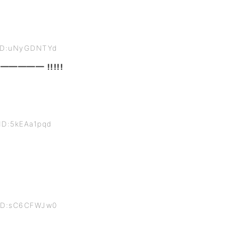
 ID:uNyGDNTYd
━━━━ !!!!!
ID:5kEAa1pqd
 ID:sC6CFWJw0