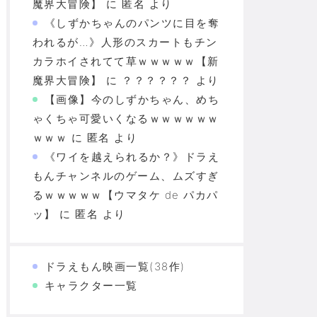
魔界大冒険】
に
匿名
より
《しずかちゃんのパンツに目を奪
われるが…》人形のスカートもチン
カラホイされてて草ｗｗｗｗｗ【新
魔界大冒険】
に
？？？？？？
より
【画像】今のしずかちゃん、めち
ゃくちゃ可愛いくなるｗｗｗｗｗｗ
ｗｗｗ
に
匿名
より
《ワイを越えられるか？》ドラえ
もんチャンネルのゲーム、ムズすぎ
るｗｗｗｗｗ【ウマタケ de パカパ
ッ】
に
匿名
より
ドラえもん映画一覧(38作)
キャラクター一覧