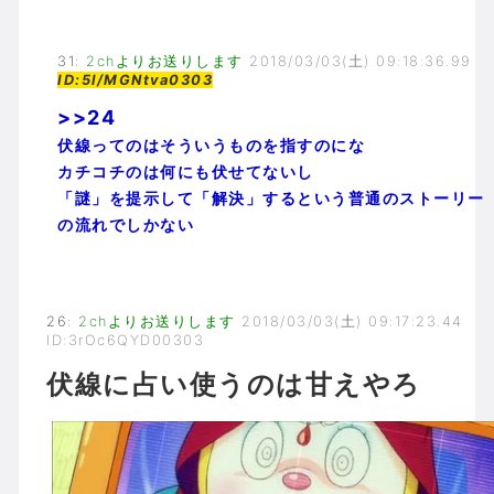
31
:
2chよりお送りします
2018/03/03(土) 09:18:36.99
ID:5l/MGNtva0303
>>24
伏線ってのはそういうものを指すのにな
カチコチのは何にも伏せてないし
「謎」を提示して「解決」するという普通のストーリー
の流れでしかない
26
:
2chよりお送りします
2018/03/03(土) 09:17:23.44
ID:3rOc6QYD00303
伏線に占い使うのは甘えやろ