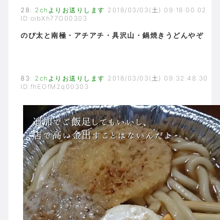
28
:
2chよりお送りします
2018/03/03(土) 09:18:00.02
ID:oibXh77O00303
のび太と南極・アチアチ・具沢山・鍋焼きうどんやぞ
83
:
2chよりお送りします
2018/03/03(土) 09:32:48.30
ID:fhEOfM2q00303