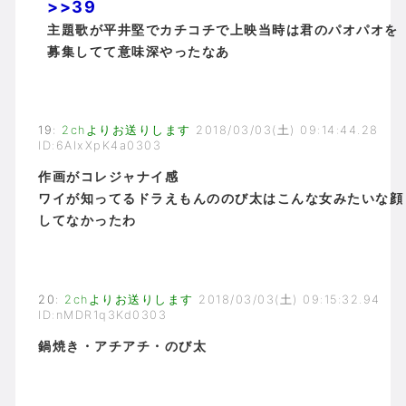
>>39
主題歌が平井堅でカチコチで上映当時は君のパオパオを
募集してて意味深やったなあ
19
:
2chよりお送りします
2018/03/03(土) 09:14:44.28
ID:6AIxXpK4a0303
作画がコレジャナイ感
ワイが知ってるドラえもんののび太はこんな女みたいな顔
してなかったわ
20
:
2chよりお送りします
2018/03/03(土) 09:15:32.94
ID:nMDR1q3Kd0303
鍋焼き・アチアチ・のび太