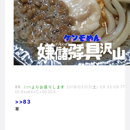
86
:
2chよりお送りします
2018/03/03(土) 09:33:09.77
ID:6suKEcC+00303
>>83
草