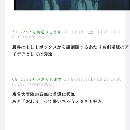
73
:
2chよりお送りします
2018/03/03(土) 09:28:11.88
ID:EFD+ofL3p0303
魔界はもしもボックスから話展開するあたりも劇場版のア
イデアとしては秀逸
68
:
2chよりお送りします
2018/03/03(土) 09:26:27.86
ID:x1vFfRVKM0303
魔界大冒険の石像は普通に秀逸
あと「おわり」って書いちゃうメタさも好き