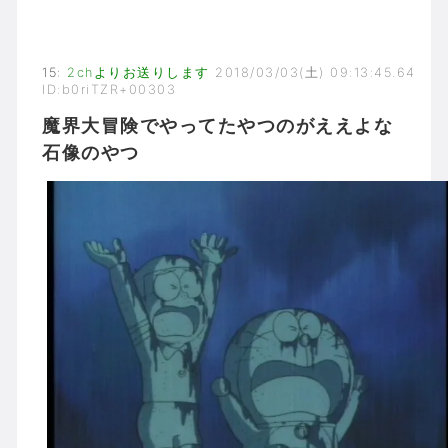
15
:
2chよりお送りします
2018/03/03(土) 09:13:45.64
ID:b0riTZR+00303
魔界大冒険でやってたやつのがええよな
石像のやつ