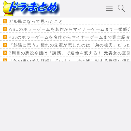
ガル民になって思ったこと
WiiUのホラーゲームを名作からマイナーゲームまで一挙紹
PS3のホラーゲームを名作からマイナーゲームまで完全紹介
『斜陽に恋う』憧れの先輩が恋したのは「弟の彼氏」だった
2周目の悪役令嬢は「誘惑」で運命を変える！ 元喪女の空
「他の男の子を妊娠しています」その嘘に対する野蛮な傭
『カメレオン』ファン必見！加瀬あつし先生の『ヤクマン
監獄×魔法少女×デスゲーム。コミカライズで加速する『魔
【悲報】ドラクエ７ってパーティーに魅力なさ杉内じゃね
ドラゴンクエスト３の思い出
【VRchat】PS5級グラフィックのワールド１２選
Powered by livedoor 相互RSS