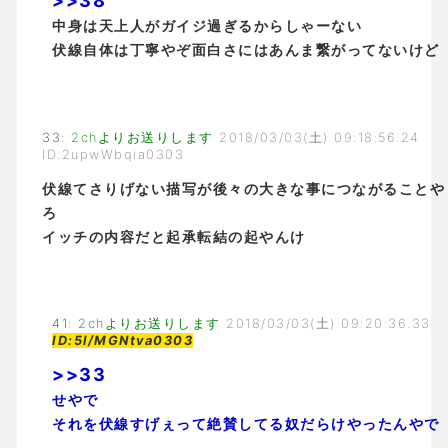
>>38
中身は天上人がガイジ過ぎるからしゃーない
伏線自体は丁寧やぞ面白さにはあんま繋がってないけど
33
:
2chよりお送りします
2018/03/03(土) 09:18:56.24
ID:2upwWbqia0303
伏線てさりげない描写が後々の大きな事につながることや
ろ
イッチの内容だと起承転結の起やんけ
41
:
2chよりお送りします
2018/03/03(土) 09:20:36.33
ID:5l/MGNtva0303
>>33
せやで
それを伏線すげぇって絶賛してる奴だらけやったんやで