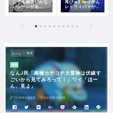
しても納得いかな
再びｗ》ゆりやん
いシーンがあ
レトリィバァが
る！！！【アニ
「苦労えもん 沖
メ】【漫画】
縄Ver」を披露
～!!!!!!!!!!(ネタ
パレTHEゴール
デン)
映画
ホーム
映画
なんJ民「南極カチコチ大冒険は伏線す
ごいから見てみろって！」ワイ「ほー
ん、見よ」
2018年3月6日
2019年3月9日