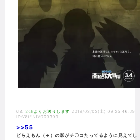
63
:
2chよりお送りします
2018/03/03(土) 09:25:46.69
ID:V8iENIVG00303
>>55
どらえもん（→）の影がチ〇コたってるように見えてし