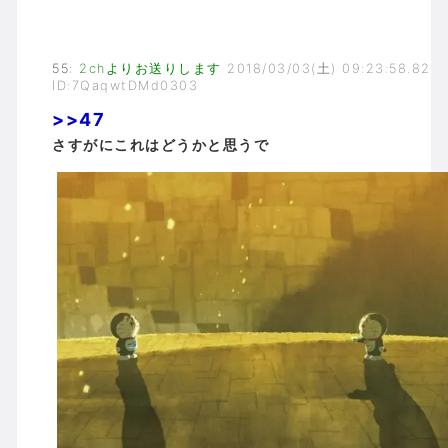
55
:
2chよりお送りします
2018/03/03(土) 09:23:58.82
ID:7QaqwtDMd0303
>>47
さすがにこれはどうかと思うで