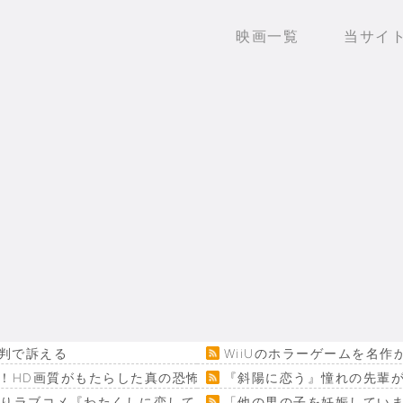
映画一覧
当サイ
判で訴える
WiiUのホラーゲームを名
！HD画質がもたらした真の恐怖…
『斜陽に恋う』憧れの先輩が
回りラブコメ『わたくしに恋してください！』
「他の男の子を妊娠してい