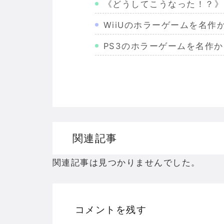
《どうしてこうなった！？》
WiiUのホラーゲームを名
PS3のホラーゲームを名作
Wiiのホラーゲームを名作か
PS2のホラーゲームを名作
ドリームキャストのホラーゲ
ドラゴンクエスト３の思い出
関連記事
【聖剣伝説3】リースとアン
関連記事は見つかりませんでした。
コメントを残す
Powered by livedoor 相互RSS