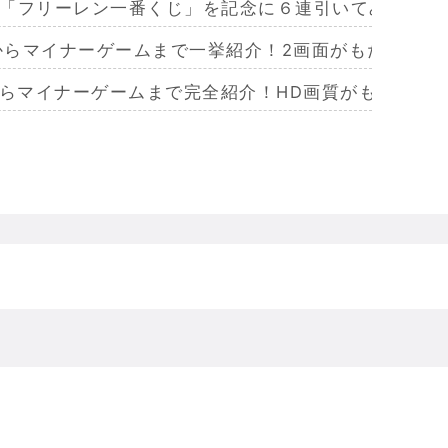
「フリーレン一番くじ」を記念に６連引いてみた！気
作からマイナーゲームまで一挙紹介！2画面がもたらす極
からマイナーゲームまで完全紹介！HD画質がもたらし
らマイナーまで完全紹介！Wiiリモコンによる恐怖体
からマイナーまで完全紹介！フルポリゴンがもたらした
ームを名作からマイナーまで完全紹介！ビジュアルメ
ジェラってなんであんなハレンチな格好してるの？