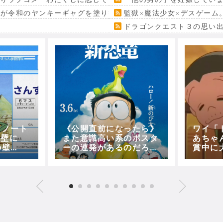
』が令和のヤンキーギャグを塗り替える
監獄×魔法少女×デスゲーム
ドラゴンクエスト３の思い
ワノート
《公開直前になったら》
ワイ「
外壁に
また意識高い系のポスタ
あちゃ
の壁
ーの連発があるのだろう
賞中に
か？？(のび太の新恐竜)