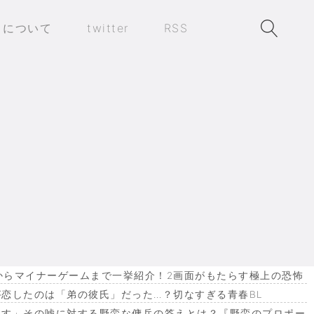
トについて
twitter
RSS
作からマイナーゲームまで一挙紹介！2画面がもたらす極上の恐怖
恋したのは「弟の彼氏」だった…？切なすぎる青春BL
ます」その嘘に対する野蛮な傭兵の答えとは？『野蛮のプロポー