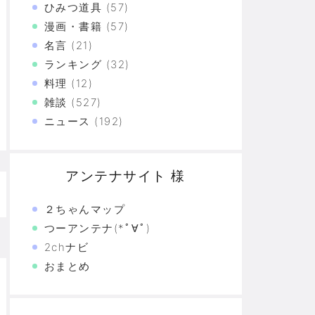
づけばXX連で合計○万円使ってた！？
ひみつ道具
(57)
漫画・書籍
(57)
上の恐怖
名言
(21)
た真の恐怖…
ランキング
(32)
料理
(12)
験の革命
雑談
(527)
ニュース
(192)
恐怖の革命
モリと駆け抜けた日々を思い出そう
アンテナサイト 様
２ちゃんマップ
つーアンテナ(*ﾟ∀ﾟ)
2chナビ
おまとめ