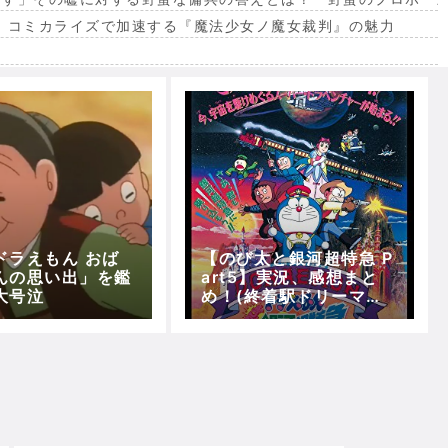
。コミカライズで加速する『魔法少女ノ魔女裁判』の魅力
出
ドラえもん おば
【のび太と銀河超特急 P
んの思い出」を鑑
art5】実況、感想まと
大号泣
め！(終着駅ドリーマー
ズランド～それぞれ好き
な星へ)【5分で映画ドラ
えもん】