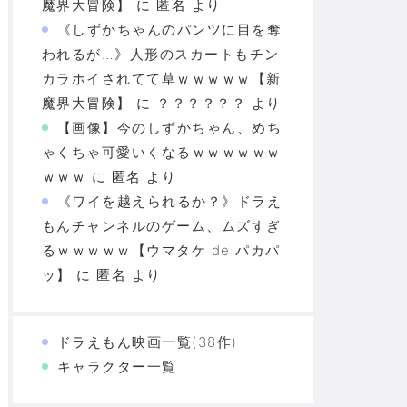
魔界大冒険】
に
匿名
より
《しずかちゃんのパンツに目を奪
われるが…》人形のスカートもチン
カラホイされてて草ｗｗｗｗｗ【新
魔界大冒険】
に
？？？？？？
より
【画像】今のしずかちゃん、めち
ゃくちゃ可愛いくなるｗｗｗｗｗｗ
ｗｗｗ
に
匿名
より
《ワイを越えられるか？》ドラえ
もんチャンネルのゲーム、ムズすぎ
るｗｗｗｗｗ【ウマタケ de パカパ
ッ】
に
匿名
より
ドラえもん映画一覧(38作)
キャラクター一覧