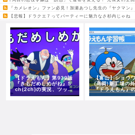
『カメレオン』ファン必見！加瀬あつし先生の『ヤクマン
【悲報】ドラクエ７ってパーティーに魅力なさ杉内じゃね
【VRchat】PS5級グラフィックのワールド１２選
Powered by livedoor 相互RSS
【ドラえもん】第939話
【富山】ショウ
『きもだめしめがね』5
(高岡)新工場の
ch(2ch)の実況、ツッコ
『ドラえもん』
ミ、その他感想！
画！！