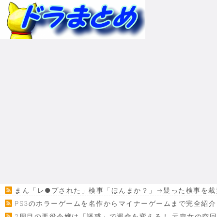
まん「レ●プされた」検事「ほんまか？」→疑った検事を裁
PS3のホラーゲームを名作からマイナーゲームまで完全紹介
2周目の悪役令嬢は「誘惑」で運命を変える！ 元喪女の空