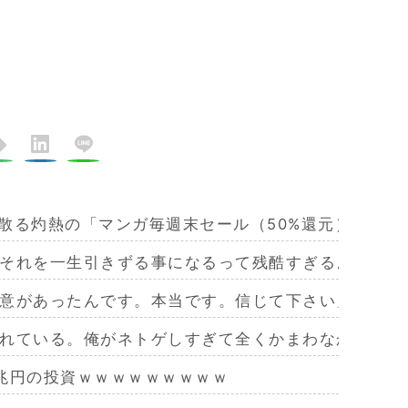
び散る灼熱の「マンガ毎週末セール（50%還元）」を開
それを一生引きずる事になるって残酷すぎるよな
意があったんです。本当です。信じて下さい」←何で
れている。俺がネトゲしすぎて全くかまわなかったのが
兆円の投資ｗｗｗｗｗｗｗｗｗ