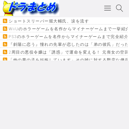
ショートスリーパー堀大輔氏、涙を流す
WiiUのホラーゲームを名作からマイナーゲームまで一挙紹
PS3のホラーゲームを名作からマイナーゲームまで完全紹介
『斜陽に恋う』憧れの先輩が恋したのは「弟の彼氏」だった
2周目の悪役令嬢は「誘惑」で運命を変える！ 元喪女の空
「他の男の子を妊娠しています」その嘘に対する野蛮な傭
『カメレオン』ファン必見！加瀬あつし先生の『ヤクマン
監獄×魔法少女×デスゲーム。コミカライズで加速する『魔
【悲報】ドラクエ７ってパーティーに魅力なさ杉内じゃね
ドラゴンクエスト３の思い出
【VRchat】PS5級グラフィックのワールド１２選
Powered by livedoor 相互RSS