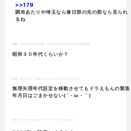
>>179
調布あたりや埼玉なら春日部の先の郡なら見られ
るね
182
:
2021/09/18(土) 17:05:40.90 ID:nbhc6wb60
昭和３０年代くらいか？
218
:
2021/09/18(土) 17:07:18.00 ID:zxIp9cUs0
無理矢理年代設定を移動させてもドラえもんの製造
年月日はごまかせない(´・ω・｀)
259
:
2021/09/18(土) 17:08:37.61 ID:xovtmhb4d