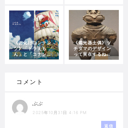
ん？？？
h)の実況、ツッコ
ミ、その他感想！
《お化けコンテン
《遮光器土偶》ツ
ツ》「ドラえも
チダマのデザイン
ん」と「コナン」
って実在するねん
映画が外さない理
な！！(のび太の日
由！！
本誕生)
コメント
ぶぶ
2025年10月31日 4:16 PM
返信