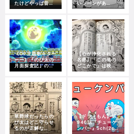
たけどやっぱ昔の
いシーンがあ
はいいな【Netfli
る！！！【アニ
x】
メ】【漫画】
《OP主題歌キター
【心が浄化される
ーー》『のび太の
名曲】「この星の
月面探査記』のオ
どこかで」は映画
ープニング映像を
ドラえもん屈指の
特別にエンディン
神エンディング
グにて公開！(3月
曲！！
15日放送時)
草野球だったらの
【ドラえもん】第
び太はどこ守らせ
946話『チューケ
るのが正解な
ンパー』5ch(2c