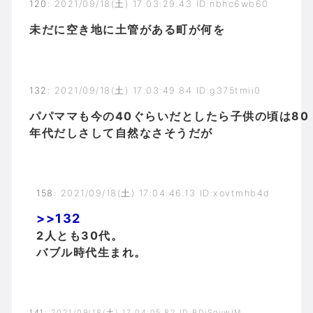
120
:
2021/09/18(土) 17:03:29.43 ID:nbhc6wb60
未だに空き地に土管がある町が何を
132
:
2021/09/18(土) 17:03:49.84 ID:g375tmii0
パパママも今の40ぐらいだとしたら子供の頃は80
年代だしさして自然なさそうだが
158
:
2021/09/18(土) 17:04:46.13 ID:xovtmhb4d
>>132
2人とも30代。
バブル時代生まれ。
141
:
2021/09/18(土) 17:04:05.82 ID:BDiSquwIM