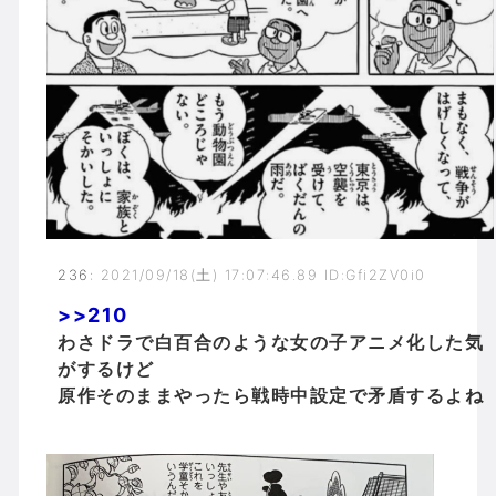
236
:
2021/09/18(土) 17:07:46.89 ID:Gfi2ZV0i0
>>210
わさドラで白百合のような女の子アニメ化した気
がするけど
原作そのままやったら戦時中設定で矛盾するよね