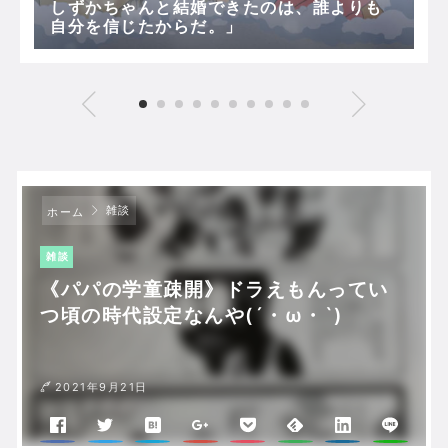
しずかちゃんと結婚できたのは、誰よりも
自分を信じたからだ。」
雑談
ホーム
雑談
《パパの学童疎開》ドラえもんってい
つ頃の時代設定なんや(´・ω・`)
2021年9月21日