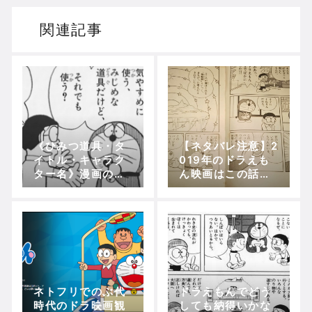
ドリームキャストのホラーゲームを名作からマ
関連記事
ドラゴンクエスト３の思い出
【聖剣伝説3】リースとアンジェラってなんで
《ひみつ道具・タ
【ネタバレ注意】2
Powered by livedoor 相互RSS
イトル・キャラク
019年のドラえも
ター名》漫画の一
ん映画はこの話が
コマでドラえもん
元になりそう！！
クイズ！！！
【のび太の宝島】
ネトフリでのぶ代
ドラえもんでどう
時代のドラ映画観
しても納得いかな