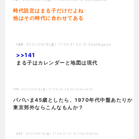
時代設定はまる子だけだよね
他はその時代に合わせてある
188
:
2021/09/18(土) 17:05:47.33 ID:ESqdBgwya
>>141
まる子はカレンダーと地図は現代
179
:
2021/09/18(土) 17:05:33.46 ID:lq/GvaAS0
パパいま45歳としたら、1970年代中盤あたりか
東京郊外ならこんなもんか？
207
:
2021/09/18(土) 17:06:47.14 ID:7Sw1DdK3d