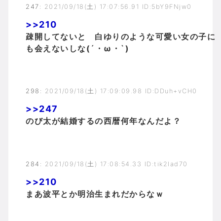
247
:
2021/09/18(土) 17:07:56.91 ID:5bY9FNjw0
>>210
疎開してないと 白ゆりのような可愛い女の子に
も会えないしな(´・ω・`)
298
:
2021/09/18(土) 17:09:09.98 ID:DDuh+vCH0
>>247
のび太が結婚するの西暦何年なんだよ？
284
:
2021/09/18(土) 17:08:54.33 ID:tik2lad70
>>210
まあ波平とか明治生まれだからなｗ