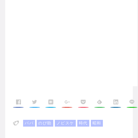
パパ
のび助
ノビスケ
時代
昭和