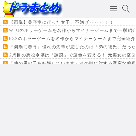
【画像】美容室に行った女子、不満げ･･････！！
WiiUのホラーゲームを名作からマイナーゲームまで一挙紹
PS3のホラーゲームを名作からマイナーゲームまで完全紹介
『斜陽に恋う』憧れの先輩が恋したのは「弟の彼氏」だった
2周目の悪役令嬢は「誘惑」で運命を変える！ 元喪女の空
「他の男の子を妊娠しています」その嘘に対する野蛮な傭
『カメレオン』ファン必見！加瀬あつし先生の『ヤクマン
監獄×魔法少女×デスゲーム。コミカライズで加速する『魔
【悲報】ドラクエ７ってパーティーに魅力なさ杉内じゃね
ドラゴンクエスト３の思い出
【VRchat】PS5級グラフィックのワールド１２選
Powered by livedoor 相互RSS