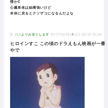
懐かC
心臓単体は結構強いけど
本体に戻るとクソザコになるんだよな
3
:
2chよりお送りします
2017/10/26(木)22:30:10 ID:onl
ヒロインすこ この頃のドラえもん映画が一番
やで