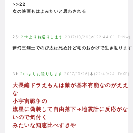
>>22
次の映画もはよみたいと思わされる
25
:
2chよりお送りします
2017/10/26(木)22:44:01 ID:Nwj
夢幻三剣士でのび太は死ぬけど竜のおかげで生き返ります
31
:
2chよりお送りします
2017/10/26(木)22:49:24 ID:XFj
大長編ドラえもんは敵が基本有能なのがええ
な
小宇宙戦争の
流星に偽装して自由落下→地震計に反応がな
いので気付く
みたいな知恵比べすきや