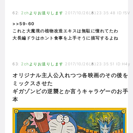
62
:
2chよりお送りします
2017/10/26(木)23:35:48 ID:f5V
>>59-60
これと大魔境の植物改造エキスは無駄に憧れてたわ
大長編ドラはホント食事を上手そうに描写するよね
63
:
2chよりお送りします
2017/10/26(木)23:35:51 ID:H4y
オリジナル主人公入れつつ各映画のその後を
ミックスさせた
ギガゾンビの逆襲とか言うキャラゲーのお手
本