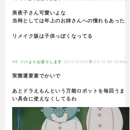
美夜子さん可愛いよな
当時としては年上のお姉さんへの憧れもあった
リメイク版は子供っぽくなってる
49
:
2chよりお送りします
2017/10/26(木)23:10:54 ID:Nwj
実際運要素でかいで
あとドラえもんという万能ロボットを毎回うま
い具合に使えなくしてるわ