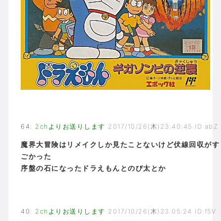
64
:
2chよりお送りします
2017/10/26(木)23:40:45 ID:abZ
魔界大冒険はリメイクしか見たことないけど伏線回収がす
ごかった
序盤の石になったドラえもんとのび太とか
40
:
2chよりお送りします
2017/10/26(木)23:05:24 ID:f5V