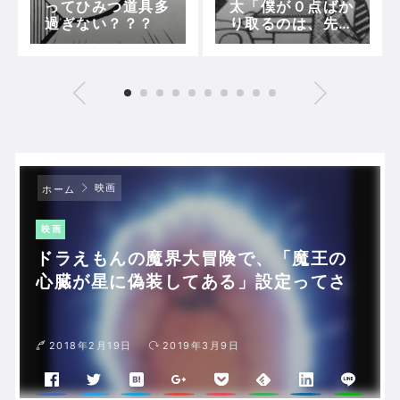
ってひみつ道具多
太「僕が０点ばか
過ぎない？？？
り取るのは、先生
が下さるからで
す」
映画
ホーム
映画
ドラえもんの魔界大冒険で、「魔王の
心臓が星に偽装してある」設定ってさ
2018年2月19日
2019年3月9日