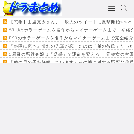
【悲報】山里亮太さん、一般人のツイートに反撃開始www
WiiUのホラーゲームを名作からマイナーゲームまで一挙紹
PS3のホラーゲームを名作からマイナーゲームまで完全紹介
『斜陽に恋う』憧れの先輩が恋したのは「弟の彼氏」だった
2周目の悪役令嬢は「誘惑」で運命を変える！ 元喪女の空
「他の男の子を妊娠しています」その嘘に対する野蛮な傭
『カメレオン』ファン必見！加瀬あつし先生の『ヤクマン
監獄×魔法少女×デスゲーム。コミカライズで加速する『魔
【悲報】ドラクエ７ってパーティーに魅力なさ杉内じゃね
ドラゴンクエスト３の思い出
【VRchat】PS5級グラフィックのワールド１２選
Powered by livedoor 相互RSS