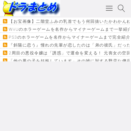
【お宝画像】二階堂ふみの乳首でもう何回抜いたかわかん
WiiUのホラーゲームを名作からマイナーゲームまで一挙紹
PS3のホラーゲームを名作からマイナーゲームまで完全紹介
『斜陽に恋う』憧れの先輩が恋したのは「弟の彼氏」だった
2周目の悪役令嬢は「誘惑」で運命を変える！ 元喪女の空
「他の男の子を妊娠しています」その嘘に対する野蛮な傭
『カメレオン』ファン必見！加瀬あつし先生の『ヤクマン
監獄×魔法少女×デスゲーム。コミカライズで加速する『魔
【悲報】ドラクエ７ってパーティーに魅力なさ杉内じゃね
ドラゴンクエスト３の思い出
【VRchat】PS5級グラフィックのワールド１２選
Powered by livedoor 相互RSS