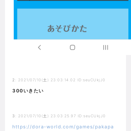
2
:
2021/07/10(土) 23:03:14.02 ID:seuCUkjJ0
300いきたい
3
:
2021/07/10(土) 23:03:25.97 ID:seuCUkjJ0
https://dora-world.com/games/pakapa