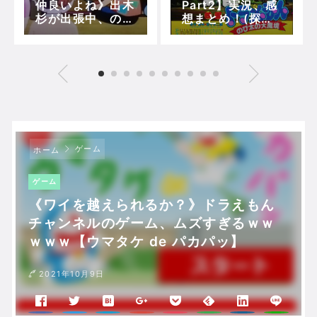
仲良いよね》出木
Part2】実況、感
杉が出張中、のび
想まとめ！(探検2
家に子供預けたり
日目～先取り約束
してるしいい付き
機)【5分で映画ド
合いしてるんじゃ
ラえもん】
ない？？
ゲーム
ホーム
ゲーム
《ワイを越えられるか？》ドラえもん
チャンネルのゲーム、ムズすぎるｗｗ
ｗｗｗ【ウマタケ de パカパッ】
2021年10月9日