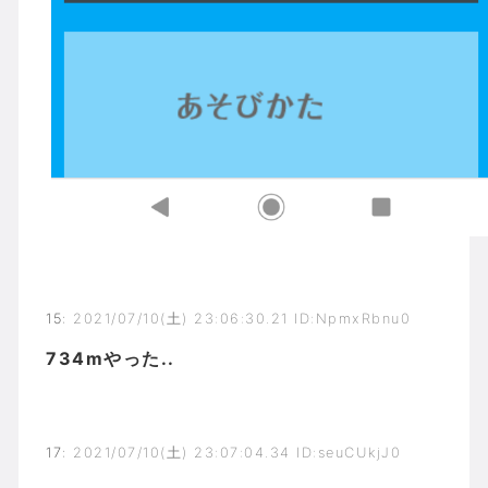
15
:
2021/07/10(土) 23:06:30.21 ID:NpmxRbnu0
734mやった..
17
:
2021/07/10(土) 23:07:04.34 ID:seuCUkjJ0