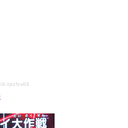
 ID:/jbzfcuO0
た