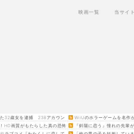
映画一覧
当サイ
32歳女を逮捕 238アカウント、総額43億円超「注文したこ
WiiUのホラーゲームを名
！HD画質がもたらした真の恐怖…
『斜陽に恋う』憧れの先輩が
回りラブコメ『わたくしに恋してください！』
「他の男の子を妊娠してい