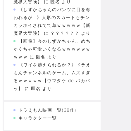
魔界大冒険】
に
匿名
より
《しずかちゃんのパンツに目を奪
われるが…》人形のスカートもチン
カラホイされてて草ｗｗｗｗｗ【新
魔界大冒険】
に
？？？？？？
より
【画像】今のしずかちゃん、めち
ゃくちゃ可愛いくなるｗｗｗｗｗｗ
ｗｗｗ
に
匿名
より
《ワイを越えられるか？》ドラえ
もんチャンネルのゲーム、ムズすぎ
るｗｗｗｗｗ【ウマタケ de パカパ
ッ】
に
匿名
より
ドラえもん映画一覧(38作)
キャラクター一覧