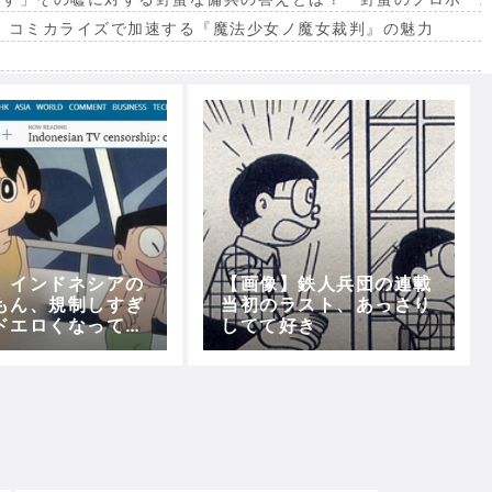
。コミカライズで加速する『魔法少女ノ魔女裁判』の魅力
出
】インドネシアの
【画像】鉄人兵団の連載
もん、規制しすぎ
当初のラスト、あっさり
ドエロくなってし
してて好き