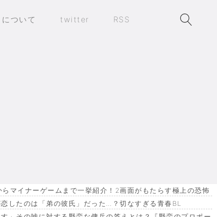
トについて
twitter
RSS
とで欲求が満たされた」
作からマイナーゲームまで一挙紹介！2画面がもたらす極上の恐怖
恋したのは「弟の彼氏」だった…？切なすぎる青春BL
ます」その嘘に対する野蛮な傭兵の答えとは？『野蛮のプロポー