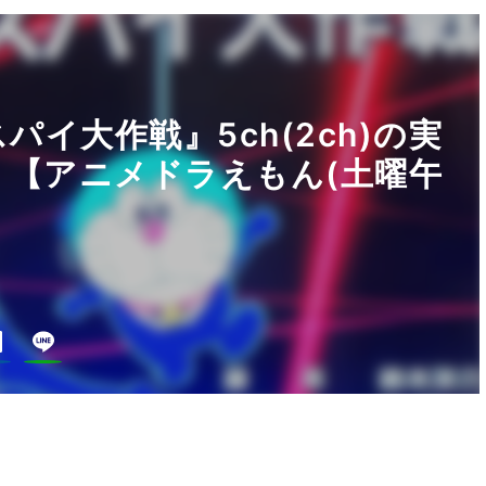
パイ大作戦』5ch(2ch)の実
！【アニメドラえもん(土曜午