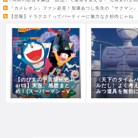
『カメレオン』ファン必見！加瀬あつし先生の『ヤクマン
【悲報】ドラクエ７ってパーティーに魅力なさ杉内じゃね
【VRchat】PS5級グラフィックのワールド１２選
Powered by livedoor 相互RSS
【のび太の宇宙開拓史 P
〈天下のタイム
art3】実況、感想まと
ルだし〉よく考
め！(スーパーマン～VS
みつ道具を無効
ギラーミン)【5分で映画
う！！
ドラえもん】