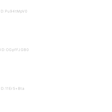
 ID:Pu94tMpV0
3 ID:OGpfFJGB0
ID:11Er5+Bta