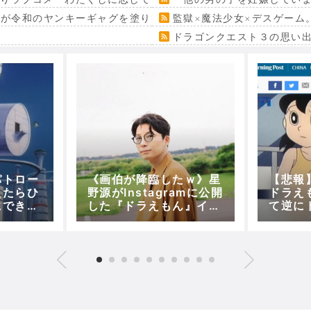
』が令和のヤンキーギャグを塗り替える
監獄×魔法少女×デスゲーム
ドラゴンクエスト３の思い
パトロー
《画伯が降臨したｗ》星
【悲報
えたらひ
野源がInstagramに公開
ドラえ
にできそ
した『ドラえもん』イラ
て逆に
ストに様々な反響！？
まう