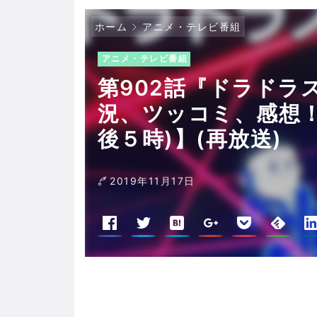
ホーム
アニメ・テレビ番組
アニメ・テレビ番組
第902話『ドラドラス
況、ツッコミ、感想
後５時)】(再放送)
2019年11月17日