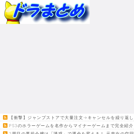
【衝撃】ジャンプストアで大量注文→キャンセルを繰り返した
PS3のホラーゲームを名作からマイナーゲームまで完全紹介
2周目の悪役令嬢は「誘惑」で運命を変える！ 元喪女の空