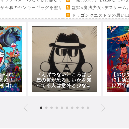
』が令和のヤンキーギャグを塗り替える
監獄×魔法少女×デスゲーム
ドラゴンクエスト３の思い
Part
〈えげつない〉ころばし
【のび太
とめ！
屋の何が恐ろしいかを知
t2】
検初日)
ってる人は意外と少な
(7万
えも
い！！
生活セ
ドラえ