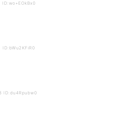
7 ID:wo+EOkBx0
1 ID:bWu2KFiR0
43 ID:du4Rpubw0