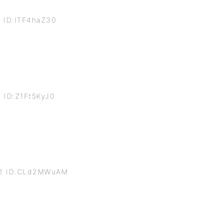
1 ID:lTF4haZ30
 ID:Z1Ft5KyJ0
92 ID:CLd2MWuAM