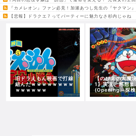
『カメレオン』ファン必見！加瀬あつし先生の『ヤクマン
【悲報】ドラクエ７ってパーティーに魅力なさ杉内じゃね
【VRchat】PS5級グラフィックのワールド１２選
Powered by livedoor 相互RSS
旧ドラえもん映画で打線
【のび太の大魔境 
組んだｗｗｗｗｗｗｗｗ
1】実況、感想ま
ｗｗｗｗｗｗ
(Opening～探
【5分で映画ドラ
ん】