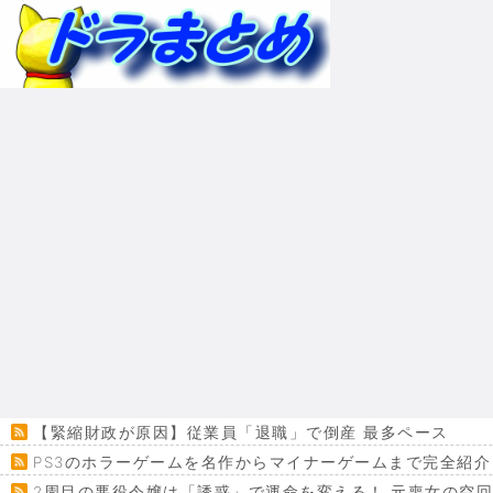
【緊縮財政が原因】従業員「退職」で倒産 最多ペース
PS3のホラーゲームを名作からマイナーゲームまで完全紹介
2周目の悪役令嬢は「誘惑」で運命を変える！ 元喪女の空