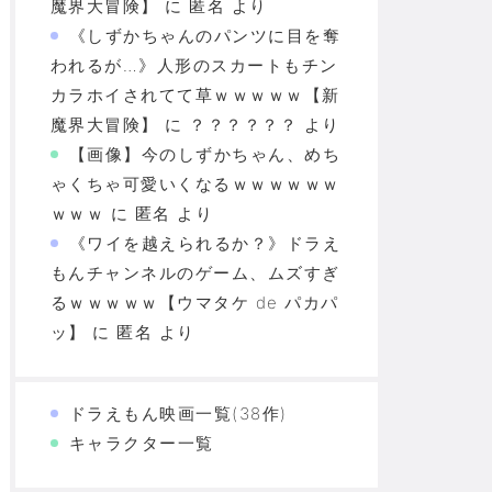
魔界大冒険】
に
匿名
より
《しずかちゃんのパンツに目を奪
われるが…》人形のスカートもチン
カラホイされてて草ｗｗｗｗｗ【新
魔界大冒険】
に
？？？？？？
より
【画像】今のしずかちゃん、めち
ゃくちゃ可愛いくなるｗｗｗｗｗｗ
ｗｗｗ
に
匿名
より
《ワイを越えられるか？》ドラえ
もんチャンネルのゲーム、ムズすぎ
るｗｗｗｗｗ【ウマタケ de パカパ
ッ】
に
匿名
より
ドラえもん映画一覧(38作)
キャラクター一覧