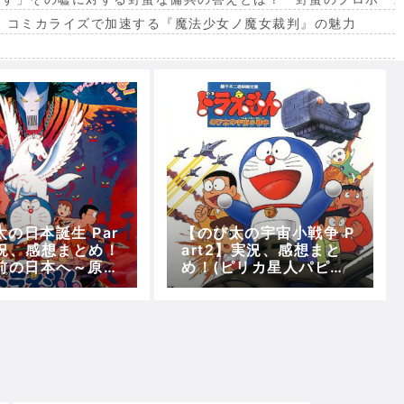
。コミカライズで加速する『魔法少女ノ魔女裁判』の魅力
出
の日本誕生 Par
【のび太の宇宙小戦争 P
実況、感想まとめ！
art2】実況、感想まと
年前の日本へ～原始
め！(ピリカ星人パピ～
ット)【5分で映画
クジラ型宇宙戦艦の急
もん】
襲)【5分で映画ドラえも
ん】