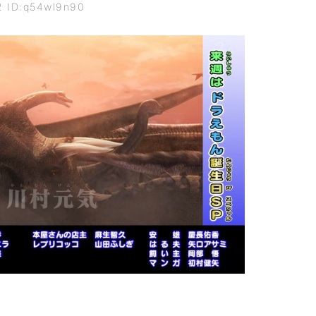
2 ID:q54wl9n90