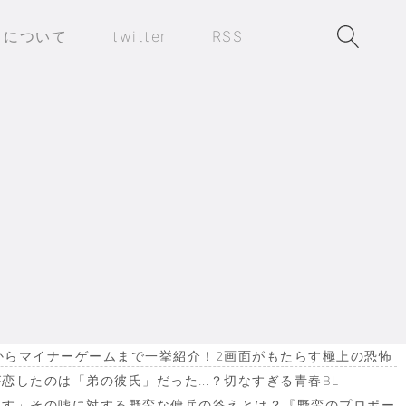
トについて
twitter
RSS
作からマイナーゲームまで一挙紹介！2画面がもたらす極上の恐怖
恋したのは「弟の彼氏」だった…？切なすぎる青春BL
ます」その嘘に対する野蛮な傭兵の答えとは？『野蛮のプロポー