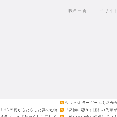
映画一覧
当サイ
WiiUのホラーゲームを名
！HD画質がもたらした真の恐怖…
『斜陽に恋う』憧れの先輩が
回りラブコメ『わたくしに恋してください！』
「他の男の子を妊娠してい