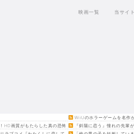
映画一覧
当サイ
WiiUのホラーゲームを名
！HD画質がもたらした真の恐怖…
『斜陽に恋う』憧れの先輩が
回りラブコメ『わたくしに恋してください！』
「他の男の子を妊娠してい