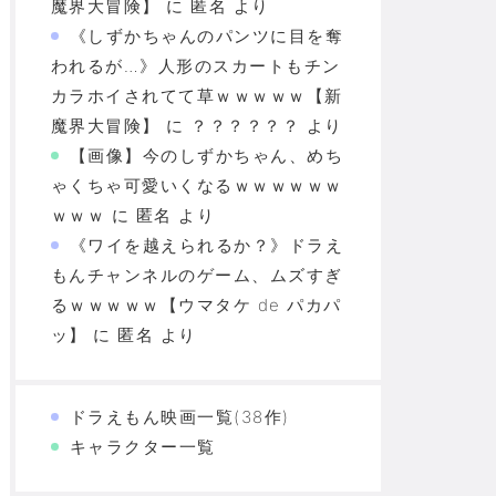
魔界大冒険】
に
匿名
より
《しずかちゃんのパンツに目を奪
われるが…》人形のスカートもチン
カラホイされてて草ｗｗｗｗｗ【新
魔界大冒険】
に
？？？？？？
より
【画像】今のしずかちゃん、めち
ゃくちゃ可愛いくなるｗｗｗｗｗｗ
ｗｗｗ
に
匿名
より
《ワイを越えられるか？》ドラえ
もんチャンネルのゲーム、ムズすぎ
るｗｗｗｗｗ【ウマタケ de パカパ
ッ】
に
匿名
より
ドラえもん映画一覧(38作)
キャラクター一覧