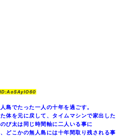
ID:AoSAyIO60
無人島でたった一人の十年を過ごす。
した体を元に戻して、タイムマシンで家出した
でのび太は同じ時間軸に二人いる事に
で、どこかの無人島には十年間取り残される事