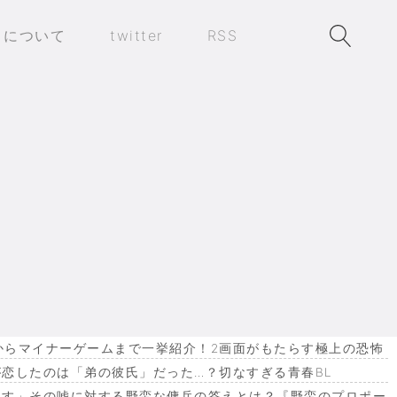
トについて
twitter
RSS
作からマイナーゲームまで一挙紹介！2画面がもたらす極上の恐怖
恋したのは「弟の彼氏」だった…？切なすぎる青春BL
ます」その嘘に対する野蛮な傭兵の答えとは？『野蛮のプロポー