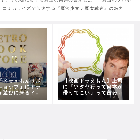
。コミカライズで加速する『魔法少女ノ魔女裁判』の魅力
出
「ドラえもんサポ
【映画ドラえもん】上司
ショップ」にドラ
に「ツタヤ行って何本か
が遊びに来るイベ
借りてこい」って言われ
開催！！
たから借りてきた！！