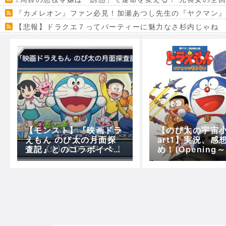
『カメレオン』ファン必見！加瀬あつし先生の『ヤクマン
【悲報】ドラクエ７ってパーティーに魅力なさ杉内じゃね
【VRchat】PS5級グラフィックのワールド１２選
Powered by livedoor 相互RSS
【モンスト】『映画ドラ
【のび太の宇宙小
えもん のび太の月面探
art1】実況、感
査記』とのコラボイベン
め！(Opening
トが3/5（火）より期間
の映画に映ったモ
限定で開催！
分で映画ドラえ