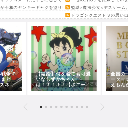
』が令和のヤンキーギャグを塗り替える
監獄×魔法少女×デスゲーム
ドラゴンクエスト３の思い
戦争 P
【結論】何を着ても可愛
全国の
想まと
いなしずかちゃん
ーター
～スネ夫
は！！！！！【ポニーテ
えもん
ノ)【5
ール】【50年代ファッ
ントが
もん】
ション】【コーディネー
トはスネカパで】