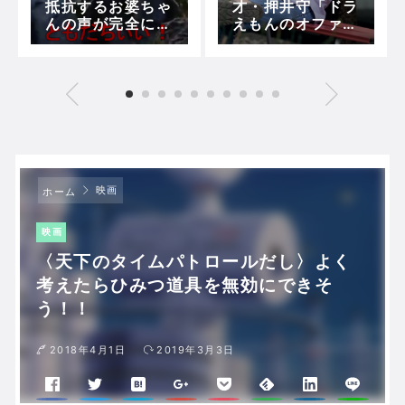
抵抗するお婆ちゃ
才・押井守「ドラ
んの声が完全に大
えもんのオファー
山ドラえもんだと
があったら喜んで
話題に！
受ける」
映画
ホーム
映画
〈天下のタイムパトロールだし〉よく
考えたらひみつ道具を無効にできそ
う！！
2018年4月1日
2019年3月3日