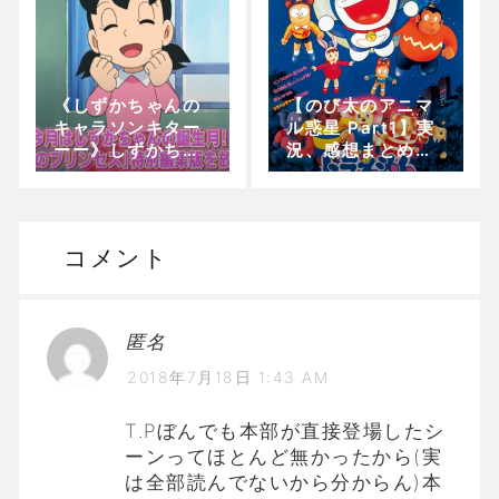
ぼん）
《しずかちゃんの
【のび太のアニマ
キャラソンキター
ル惑星 Part1】実
ーー》しずかちゃ
況、感想まとめ！
んの誕生月記念
(Opening～ピン
『おとなりのプリ
クのもやから不思
ンセス』特別編集
議な世界に)【5分
版を放送！！！
で映画ドラえも
コメント
ん】
匿名
2018年7月18日 1:43 AM
T.Pぼんでも本部が直接登場したシ
ーンってほとんど無かったから(実
は全部読んでないから分からん)本