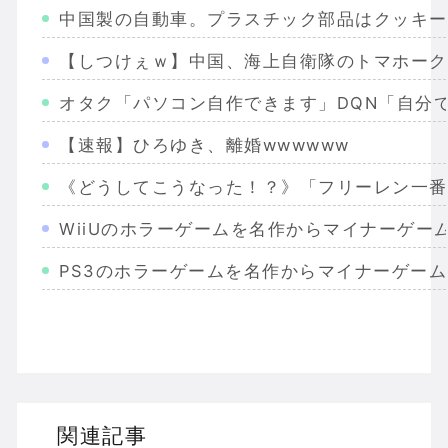
中国製の自動車。プラスチック部品はクッキー
【しつけぇｗ】中国、海上自衛隊のトマホーク
オタク「パソコン自作できます」DQN「自分
【速報】ひろゆき、離婚wwwwww
《どうしてこうなった！？》「フリーレン一番
WiiUのホラーゲームを名作からマイナーゲー
PS3のホラーゲームを名作からマイナーゲー
Wiiのホラーゲームを名作からマイナーまで完
PS2のホラーゲームを名作からマイナーまで
ドリームキャストのホラーゲームを名作からマ
関連記事
ドラゴンクエスト３の思い出