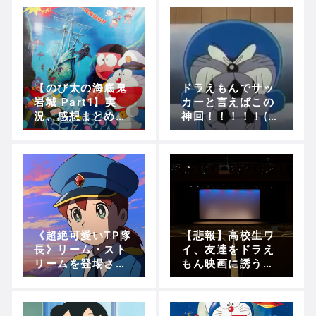
が地球に来た目的
は！？)【5分で映
画ドラえもん】
【のび太の海底鬼
ドラえもんでサッ
岩城 Part1】実
カーと言えばこの
況、感想まとめ！
神回！！！！！(ミ
(Opening～宿題
ニドラ救助隊)
＆海底旅行へ)【5
分で映画ドラえも
ん】
《超絶可愛いTP隊
【悲報】高校生ワ
長》リーム・スト
イ、友達をドラえ
リームを登場させ
もん映画に誘うも
たのは神采配だっ
誰一人了承しな
た！（新・のび太
い…
の日本誕生＆T・P