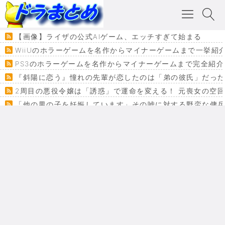
【画像】ライザの公式AIゲーム、エッチすぎて始まる
WiiUのホラーゲームを名作からマイナーゲームまで一挙紹
PS3のホラーゲームを名作からマイナーゲームまで完全紹介
『斜陽に恋う』憧れの先輩が恋したのは「弟の彼氏」だった
2周目の悪役令嬢は「誘惑」で運命を変える！ 元喪女の空
「他の男の子を妊娠しています」その嘘に対する野蛮な傭
『カメレオン』ファン必見！加瀬あつし先生の『ヤクマン
監獄×魔法少女×デスゲーム。コミカライズで加速する『魔
【悲報】ドラクエ７ってパーティーに魅力なさ杉内じゃね
ドラゴンクエスト３の思い出
【VRchat】PS5級グラフィックのワールド１２選
Powered by livedoor 相互RSS