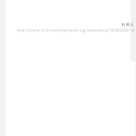
転載元:
http://viper.5ch.net/test/read.cgi/news4vip/1428568514/