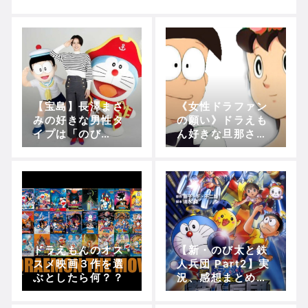
【聖剣伝説3】リースとアンジェラってなんで
【宝島】長澤まさ
《女性ドラファン
Powered by livedoor 相互RSS
みの好きな男性タ
の願い》ドラえも
イプは「のび
ん好きな旦那さん
太」！理由は「い
が欲し
つもそばにいてく
い！！！！！！！
れるから」！
ドラえもんのオス
【新・のび太と鉄
スメ映画３作を選
人兵団 Part2】実
ぶとしたら何？？
況、感想まとめ！
(ザンダクロスに隠
された力～リルル