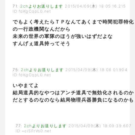
71
:
2chよりお送りします
2015/04/09(木) 18:05:16.215
ID:fdKgCqpL0.net
でもよく考えたらＴＰなんてあくまで時間犯罪特化
の一行政機関なんだから
未来の世界の軍隊のほうが強いはずだよな
すんげぇ道具持ってそう
75
:
2chよりお送りします
2015/04/09(木) 18:08:01.904
ID:fdKgCqpL0.net
いやまてよ
結局道具的なやつはアンチ道具で無効化されるのか
だとするのなのなら結局物理兵器勝負になるのかも
77
:
2chよりお送りします
2015/04/09(木) 18:09:39.607
ID:+ciSFrVs0.net