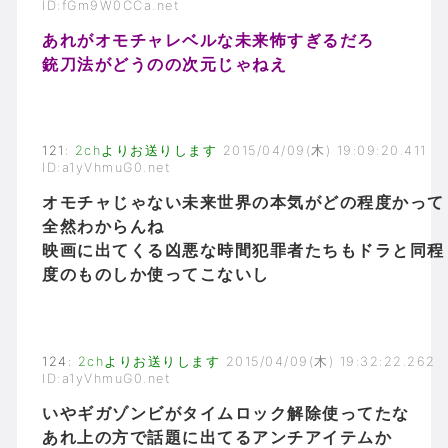
ID:fGm9W0CCa.net
あれがオモチャレベルな未来怖すぎるだろ
銃刀法がどうのの次元じゃねえ
121
:
2chよりお送りします
2015/04/09(木) 19:09:20.411
ID:a1yVhmuG0.net
オモチャじゃない未来世界の本気がどの程度かって
全然わからんね
映画に出てくる凶悪な時間犯罪者たちもドラと同程
度のものしか使ってこないし
124
:
2chよりお送りします
2015/04/09(木) 19:32:22.262
ID:a1yVhmuG0.net
いやギガゾンビがタイムロック解除使ってたな
あれ上の方で話題に出てるアンチアイテムか