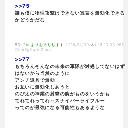
>>75
誰も僕に物理攻撃はできない宣言を無効化できる
かどうかだな
83
:
2chよりお送りします
2015/04/09(木) 18:13:08.052
ID:fdKgCqpL0.net
>>77
もちろんそんなの未来の軍隊が対処してないはず
はないから当然のように
アンチ道具で無効
お互いに無効化しあうと
のび太の神業の射撃の腕がものをいうかも
てれてれってれ～スナイパーライフルー
ってのが最強になる可能性もあるような