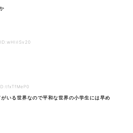
か
ID:wHIiISv20
ID:tfxTfMeP0
ドがいる世界なので平和な世界の小学生には早め