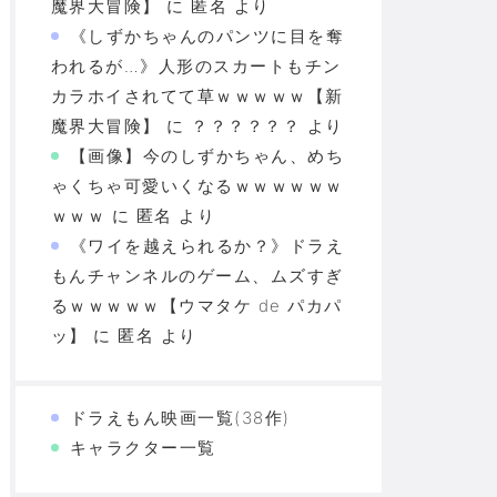
魔界大冒険】
に
匿名
より
《しずかちゃんのパンツに目を奪
われるが…》人形のスカートもチン
カラホイされてて草ｗｗｗｗｗ【新
魔界大冒険】
に
？？？？？？
より
【画像】今のしずかちゃん、めち
ゃくちゃ可愛いくなるｗｗｗｗｗｗ
ｗｗｗ
に
匿名
より
《ワイを越えられるか？》ドラえ
もんチャンネルのゲーム、ムズすぎ
るｗｗｗｗｗ【ウマタケ de パカパ
ッ】
に
匿名
より
ドラえもん映画一覧(38作)
キャラクター一覧