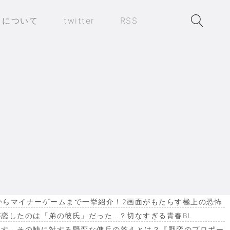
トについて
twitter
RSS
作からマイナーゲームまで一挙紹介！2画面がもたらす極上の恐怖
恋したのは「弟の彼氏」だった…？切なすぎる青春BL
ます」その嘘に対する野蛮な傭兵の答えとは？『野蛮のプロポー