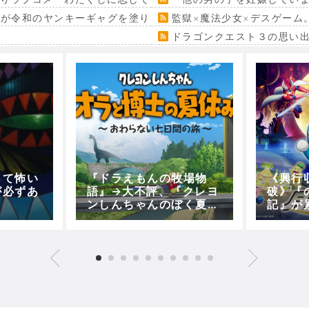
』が令和のヤンキーギャグを塗り替える
監獄×魔法少女×デスゲーム
ドラゴンクエスト３の思い
って怖い
『ドラえもんの牧場物
《興行
が必ずあ
語』→大不評、『クレヨ
破》『
ンしんちゃんのぼく夏』
記』が
→大絶賛【この差は何
人超え！
だ！？】
0入り