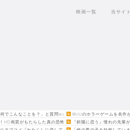
映画一覧
当サイ
何でこんなことを？」と質問www
WiiUのホラーゲームを名
！HD画質がもたらした真の恐怖…
『斜陽に恋う』憧れの先輩が
回りラブコメ『わたくしに恋してください！』
「他の男の子を妊娠してい