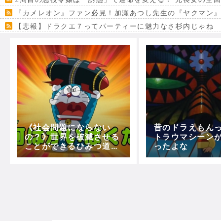
『カメレオン』ファン必見！加瀬あつし先生の『ヤクマン
【悲報】ドラクエ７ってパーティーに魅力なさ杉内じゃね
【VRchat】PS5級グラフィックのワールド１２選
Powered by livedoor 相互RSS
《社会問題にならない
昔のドラえもん
の？》世界を破滅させる
トラウマシーン
ことができるひみつ道具
ったよな
多過ぎｗｗｗｗｗ