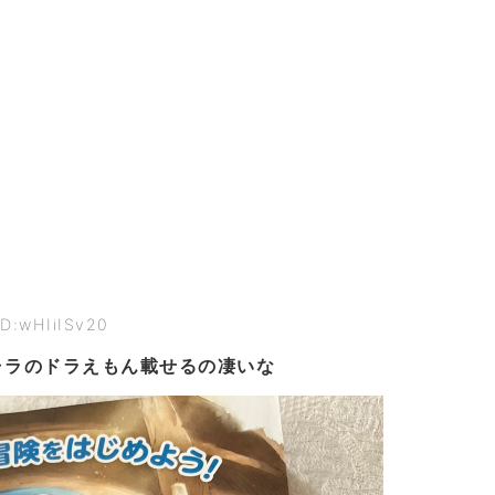
ID:wHIiISv20
ャラのドラえもん載せるの凄いな