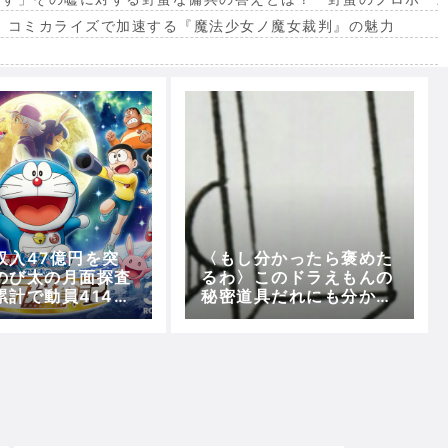
。コミカライズで加速する『魔法少女ノ魔女裁判』の魅力
出
収入47億円を突
〈もし分かったら褒めた
のび太の月面探査
るわ〉このドラえもんの
累計で動員414万
秘密道具だれにも分から
7週連続でTOP1
ない説
！！