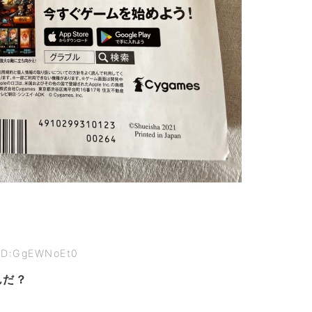
 ID:GgEWNoEt0
んだ？