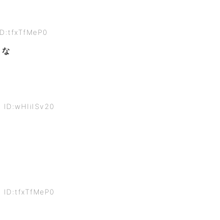
ID:tfxTfMeP0
うな
 ID:wHIiISv20
 ID:tfxTfMeP0