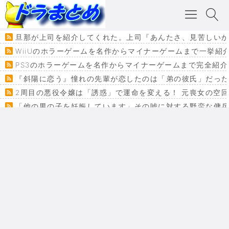
旦那が上司を紹介してくれた。上司『あんたさ、見苦しいか
WiiUのホラーゲームを名作からマイナーゲームまで一挙紹
PS3のホラーゲームを名作からマイナーゲームまで完全紹介
『斜陽に恋う』憧れの先輩が恋したのは「弟の彼氏」だった
2周目の悪役令嬢は「誘惑」で運命を変える！ 元喪女の空
「他の男の子を妊娠しています」その嘘に対する野蛮な傭
『カメレオン』ファン必見！加瀬あつし先生の『ヤクマン
監獄×魔法少女×デスゲーム。コミカライズで加速する『魔
【悲報】ドラクエ７ってパーティーに魅力なさ杉内じゃね
ドラゴンクエスト３の思い出
【VRchat】PS5級グラフィックのワールド１２選
Powered by livedoor 相互RSS