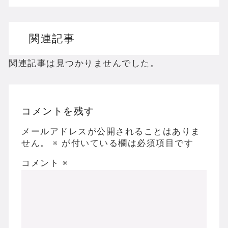
ドリームキャストのホラーゲームを名作からマ
関連記事
ドラゴンクエスト３の思い出
【聖剣伝説3】リースとアンジェラってなんで
関連記事は見つかりませんでした。
コメントを残す
Powered by livedoor 相互RSS
メールアドレスが公開されることはありま
せん。
※
が付いている欄は必須項目です
コメント
※