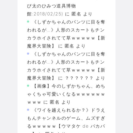
び太のひみつ道具博物
館:2018/02/25)
に
匿名
より
《しずかちゃんのパンツに目を奪
われるが…》人形のスカートもチン
カラホイされてて草ｗｗｗｗｗ【新
魔界大冒険】
に
匿名
より
《しずかちゃんのパンツに目を奪
われるが…》人形のスカートもチン
カラホイされてて草ｗｗｗｗｗ【新
魔界大冒険】
に
？？？？？？
より
【画像】今のしずかちゃん、めち
ゃくちゃ可愛いくなるｗｗｗｗｗｗ
ｗｗｗ
に
匿名
より
《ワイを越えられるか？》ドラえ
もんチャンネルのゲーム、ムズすぎ
るｗｗｗｗｗ【ウマタケ de パカパ