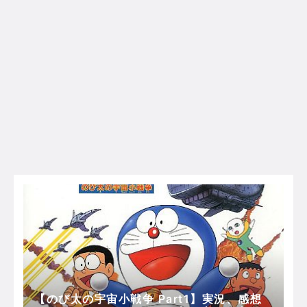
【のび太の宇宙小戦争 Part1】実況、感想