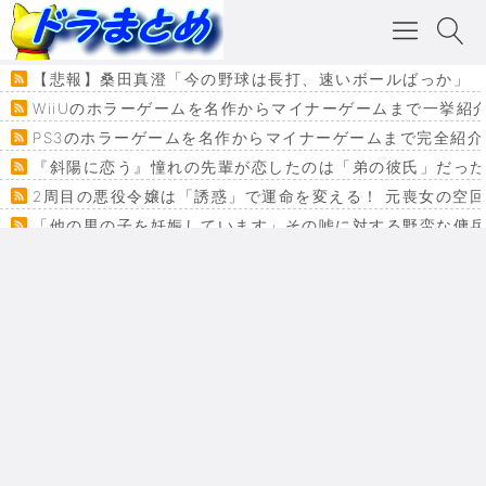
【悲報】桑田真澄「今の野球は長打、速いボールばっか」
WiiUのホラーゲームを名作からマイナーゲームまで一挙紹
PS3のホラーゲームを名作からマイナーゲームまで完全紹介
『斜陽に恋う』憧れの先輩が恋したのは「弟の彼氏」だった
2周目の悪役令嬢は「誘惑」で運命を変える！ 元喪女の空
「他の男の子を妊娠しています」その嘘に対する野蛮な傭
『カメレオン』ファン必見！加瀬あつし先生の『ヤクマン
監獄×魔法少女×デスゲーム。コミカライズで加速する『魔
【悲報】ドラクエ７ってパーティーに魅力なさ杉内じゃね
ドラゴンクエスト３の思い出
【VRchat】PS5級グラフィックのワールド１２選
Powered by livedoor 相互RSS