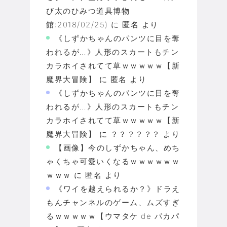
び太のひみつ道具博物
館:2018/02/25)
に
匿名
より
《しずかちゃんのパンツに目を奪
われるが…》人形のスカートもチン
カラホイされてて草ｗｗｗｗｗ【新
魔界大冒険】
に
匿名
より
《しずかちゃんのパンツに目を奪
われるが…》人形のスカートもチン
カラホイされてて草ｗｗｗｗｗ【新
魔界大冒険】
に
？？？？？？
より
【画像】今のしずかちゃん、めち
ゃくちゃ可愛いくなるｗｗｗｗｗｗ
ｗｗｗ
に
匿名
より
《ワイを越えられるか？》ドラえ
もんチャンネルのゲーム、ムズすぎ
るｗｗｗｗｗ【ウマタケ de パカパ