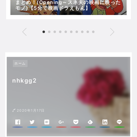
まとめ！(Opening～スネ夫の映画に映った
モノ)【5分で映画ドラえもん】
ホーム
nhkgg2
2020年1月17日