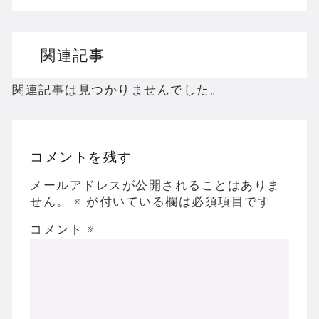
ドリームキャストのホラーゲームを名作からマ
関連記事
ドラゴンクエスト３の思い出
【聖剣伝説3】リースとアンジェラってなんで
関連記事は見つかりませんでした。
コメントを残す
Powered by livedoor 相互RSS
メールアドレスが公開されることはありま
せん。
※
が付いている欄は必須項目です
コメント
※