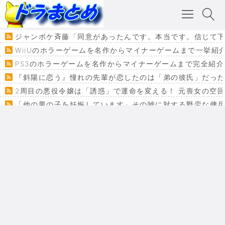
ジャンポケ斉藤「同意があったんです。本当です。信じて下
WiiUのホラーゲームを名作からマイナーゲームまで一挙紹
PS3のホラーゲームを名作からマイナーゲームまで完全紹介
『斜陽に恋う』憧れの先輩が恋したのは「弟の彼氏」だった
2周目の悪役令嬢は「誘惑」で運命を変える！ 元喪女の空
「他の男の子を妊娠しています」その嘘に対する野蛮な傭
『カメレオン』ファン必見！加瀬あつし先生の『ヤクマン
監獄×魔法少女×デスゲーム。コミカライズで加速する『魔
【悲報】ドラクエ７ってパーティーに魅力なさ杉内じゃね
ドラゴンクエスト３の思い出
【VRchat】PS5級グラフィックのワールド１２選
Powered by livedoor 相互RSS