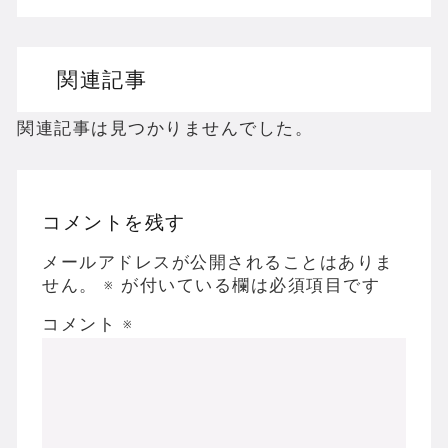
ドリームキャストのホラーゲームを名作からマ
関連記事
ドラゴンクエスト３の思い出
【聖剣伝説3】リースとアンジェラってなんで
関連記事は見つかりませんでした。
コメントを残す
Powered by livedoor 相互RSS
メールアドレスが公開されることはありま
せん。
※
が付いている欄は必須項目です
コメント
※