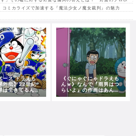
。コミカライズで加速する『魔法少女ノ魔女裁判』の魅力
出
ベース ドラえも
《ぐにゃぐにゃドラえも
球外伝】22世紀
んｗ》なんで『雨男はつ
球は生きてるんよ
らいよ』の作画はあんな
！
に崩壊していたのか？