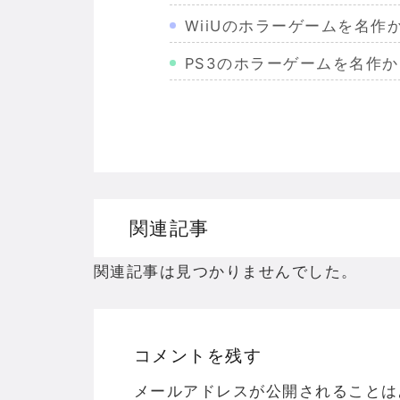
WiiUのホラーゲームを名
PS3のホラーゲームを名作
Wiiのホラーゲームを名作か
PS2のホラーゲームを名作
ドリームキャストのホラーゲ
ドラゴンクエスト３の思い出
関連記事
【聖剣伝説3】リースとアン
関連記事は見つかりませんでした。
コメントを残す
Powered by livedoor 相互RSS
メールアドレスが公開されることは