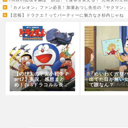
『カメレオン』ファン必見！加瀬あつし先生の『ヤクマン
【悲報】ドラクエ７ってパーティーに魅力なさ杉内じゃね
【VRchat】PS5級グラフィックのワールド１２選
Powered by livedoor 相互RSS
【のび太の宇宙小戦争 P
「めいわくガリ
art7】実況、感想まと
出てた目が無い
め！(VSドラコルル長官
て誰なん？
～Ending)【5分で映画
ドラえもん】