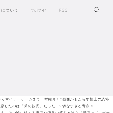
トについて
twitter
RSS
作からマイナーゲームまで一挙紹介！2画面がもたらす極上の恐怖
恋したのは「弟の彼氏」だった…？切なすぎる青春BL
ます」その嘘に対する野蛮な傭兵の答えとは？『野蛮のプロポー