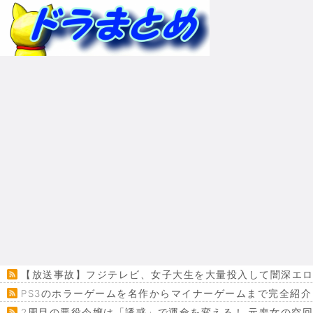
【放送事故】フジテレビ、女子大生を大量投入して闇深エロ
PS3のホラーゲームを名作からマイナーゲームまで完全紹介
2周目の悪役令嬢は「誘惑」で運命を変える！ 元喪女の空