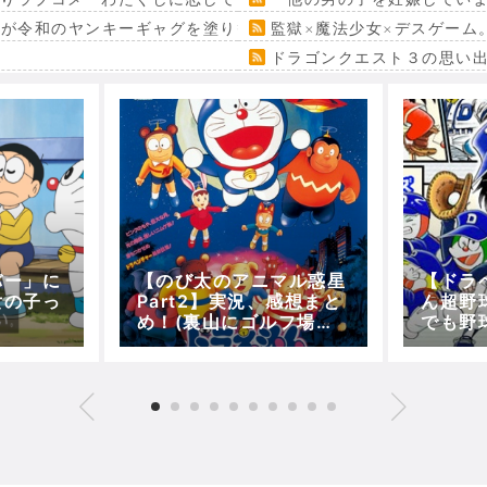
』が令和のヤンキーギャグを塗り替える
監獄×魔法少女×デスゲーム
ドラゴンクエスト３の思い
バー」に
【のび太のアニマル惑星
【ドラ
女の子っ
Part2】実況、感想まと
ん超野
め！(裏山にゴルフ場建
でも野
設！？～ジャイアンスネ
な！！
夫が見たもの！？)【5分
で映画ドラえもん】