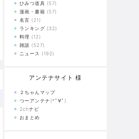
ひみつ道具
(57)
上の恐怖
漫画・書籍
(57)
名言
(21)
た真の恐怖…
ランキング
(32)
験の革命
料理
(12)
雑談
(527)
恐怖の革命
ニュース
(192)
モリと駆け抜けた日々を思い出そう
アンテナサイト 様
２ちゃんマップ
つーアンテナ(*ﾟ∀ﾟ)
2chナビ
おまとめ