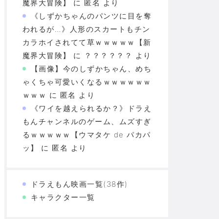
魔界大冒険】
に
匿名
より
《しずかちゃんのパンツに目を奪
われるが…》人形のスカートもチン
カラホイされてて草ｗｗｗｗｗ【新
魔界大冒険】
に
？？？？？？
より
【画像】今のしずかちゃん、めち
ゃくちゃ可愛いくなるｗｗｗｗｗｗ
ｗｗｗ
に
匿名
より
《ワイを越えられるか？》ドラえ
もんチャンネルのゲーム、ムズすぎ
るｗｗｗｗｗ【ウマタケ de パカパ
ッ】
に
匿名
より
ドラえもん映画一覧(38作)
キャラクター一覧