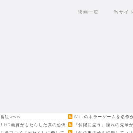
映画一覧
当サイ
番組www
WiiUのホラーゲームを名
！HD画質がもたらした真の恐怖…
『斜陽に恋う』憧れの先輩が
回りラブコメ『わたくしに恋してください！』
「他の男の子を妊娠してい