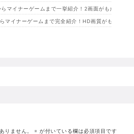
作からマイナーゲームまで一挙紹介！2画面がもたらす極
からマイナーゲームまで完全紹介！HD画質がもたらし
らマイナーまで完全紹介！Wiiリモコンによる恐怖体
からマイナーまで完全紹介！フルポリゴンがもたらした
ームを名作からマイナーまで完全紹介！ビジュアルメ
ジェラってなんであんなハレンチな格好してるの？
ありません。
※
が付いている欄は必須項目です