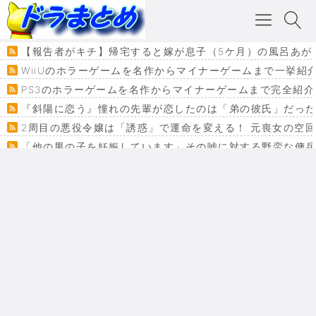
【報告者がキチ】帰宅すると嫁が息子（5ケ月）の風呂あが
WiiUのホラーゲームを名作からマイナーゲームまで一挙紹
PS3のホラーゲームを名作からマイナーゲームまで完全紹介
『斜陽に恋う』憧れの先輩が恋したのは「弟の彼氏」だった
2周目の悪役令嬢は「誘惑」で運命を変える！ 元喪女の空
「他の男の子を妊娠しています」その嘘に対する野蛮な傭
『カメレオン』ファン必見！加瀬あつし先生の『ヤクマン
監獄×魔法少女×デスゲーム。コミカライズで加速する『魔
【悲報】ドラクエ７ってパーティーに魅力なさ杉内じゃね
ドラゴンクエスト３の思い出
【VRchat】PS5級グラフィックのワールド１２選
Powered by livedoor 相互RSS