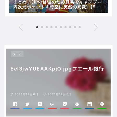
まとめ！(船の修理のため孤島でキャンプ～
四次元ポケット＆時空に突然の異変)【5分
で映画ドラえもん】
ホーム
EeI3jwYUEAAKpjO.jpgフエール銀行
2021年12月6日
2021年12月6日