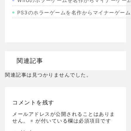
WiiUのホラーゲームを名作からマイナーゲー
PS3のホラーゲームを名作からマイナーゲー
Wiiのホラーゲームを名作からマイナーまで完
PS2のホラーゲームを名作からマイナーまで
ドリームキャストのホラーゲームを名作からマ
関連記事
ドラゴンクエスト３の思い出
【聖剣伝説3】リースとアンジェラってなんで
関連記事は見つかりませんでした。
コメントを残す
Powered by livedoor 相互RSS
メールアドレスが公開されることはありま
せん。
※
が付いている欄は必須項目です