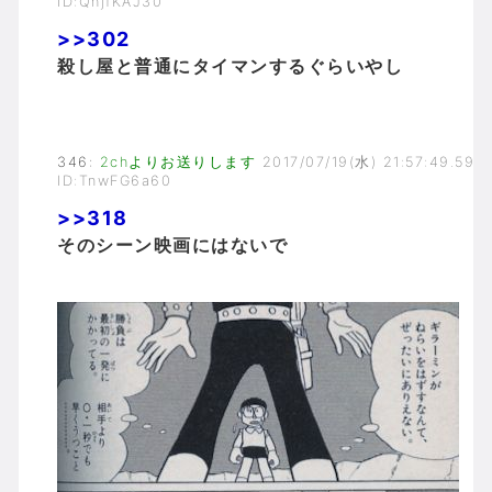
ID:QhjfKAJ30
>>302
殺し屋と普通にタイマンするぐらいやし
346
:
2chよりお送りします
2017/07/19(水) 21:57:49.59
ID:TnwFG6a60
>>318
そのシーン映画にはないで