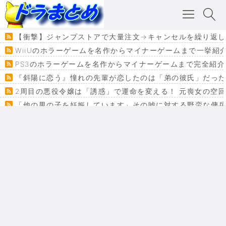
【衝撃】ジャンプストアで大量注文→キャンセルを繰り返した
WiiUのホラーゲームを名作からマイナーゲームまで一挙紹
PS3のホラーゲームを名作からマイナーゲームまで完全紹介
『斜陽に恋う』憧れの先輩が恋したのは「弟の彼氏」だった
2周目の悪役令嬢は「誘惑」で運命を変える！ 元喪女の空
「他の男の子を妊娠しています」その嘘に対する野蛮な傭
『カメレオン』ファン必見！加瀬あつし先生の『ヤクマン
監獄×魔法少女×デスゲーム。コミカライズで加速する『魔
【悲報】ドラクエ７ってパーティーに魅力なさ杉内じゃね
ドラゴンクエスト３の思い出
【VRchat】PS5級グラフィックのワールド１２選
Powered by livedoor 相互RSS