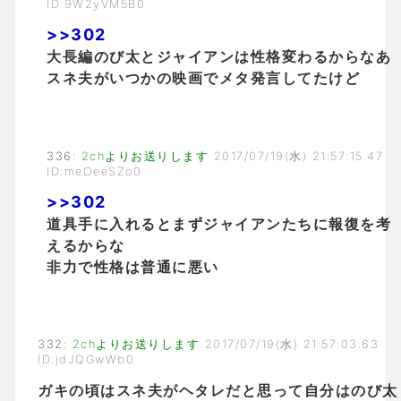
ID:9W2yVM5B0
>>302
大長編のび太とジャイアンは性格変わるからなあ
スネ夫がいつかの映画でメタ発言してたけど
336
:
2chよりお送りします
2017/07/19(水) 21:57:15.47
ID:meOeeSZo0
>>302
道具手に入れるとまずジャイアンたちに報復を考
えるからな
非力で性格は普通に悪い
332
:
2chよりお送りします
2017/07/19(水) 21:57:03.63
ID:jdJQGwWb0
ガキの頃はスネ夫がヘタレだと思って自分はのび太