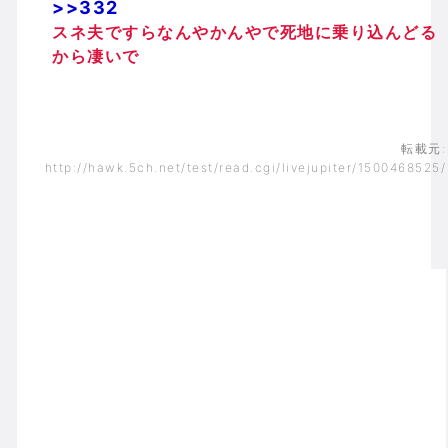
>>332
スネ夫ですらなんやかんやで死地に乗り込んどる
から凄いで
転載元:
http://hawk.5ch.net/test/read.cgi/livejupiter/1500468525/