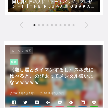
同じ誕生日の人に「トートバッグ」プレゼ
ント！【ＴＨＥ ドラえもん展 ＯＳＡＫＡ
２０１９（大阪文化館・天保山）】
映画
ホーム
映画
〈殺し屋とタイマンするし〉スネ夫に
比べると、のび太ってメンタル強いよ
なｗｗｗｗｗ
2018年3月11日
2019年3月3日