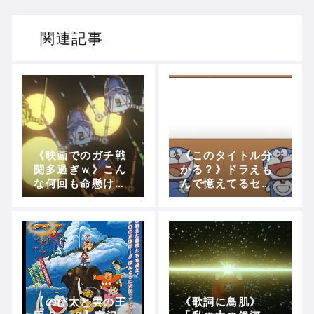
ドリームキャストのホラーゲームを名作からマ
関連記事
ドラゴンクエスト３の思い出
【聖剣伝説3】リースとアンジェラってなんで
《映画でのガチ戦
《このタイトル分
Powered by livedoor 相互RSS
闘多過ぎｗ》こん
かる？》ドラえも
な何回も命懸けて
んで憶えてるセリ
戦う小学生って他
フを挙げてい
におる？？
く！！！
【のび太と雲の王
《歌詞に鳥肌》