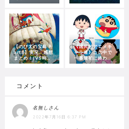
遊びじゃないんだ
ミニドラかわい
よ!!!本気でやる
い！！(のび太の太
ぞ！！！」(夢幻三
陽王伝説)
剣士)
【のび太の宝島 P
《国民的アニメキ
art8】実況、感想
ャラ達》この中で
まとめ！(VS時空
一番最初に終わる
海賊～クイズの誘
or 一番最後まで残
導でシルバーのも
るとしたらどのタ
とへ)【5分で映画
イトル？？
ドラえもん】
コメント
名無しさん
2022年7月16日 6:37 PM