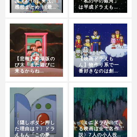
国 Part8】実況、
「私の中の銀河」
感想まとめ！(最後
は平成ドラえもん
の審判～密猟者と
屈指の名曲(のび太
の接触)【5分で映
と銀河超特急)
画ドラえもん】
【悲報】劇場版の
【映画ドラえも
び太「また遊びに
ん】物作り系で一
来るからね
番好きなのは創世
～！！」←来ない
日記なんやけど受
け悪くて悲しい
〈隠しボタン押し
〈ミニドラが出て
た理由は？〉ドラ
る映画は全て名作
えもん「この夢は
説〉7人の小人役の