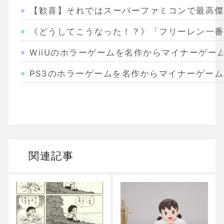
【歓喜】それではスーパーファミコンで最高傑
《どうしてこうなった！？》「フリーレン一番
WiiUのホラーゲームを名作からマイナーゲー
PS3のホラーゲームを名作からマイナーゲー
Wiiのホラーゲームを名作からマイナーまで完
PS2のホラーゲームを名作からマイナーまで
ドリームキャストのホラーゲームを名作からマ
関連記事
ドラゴンクエスト３の思い出
【聖剣伝説3】リースとアンジェラってなんで