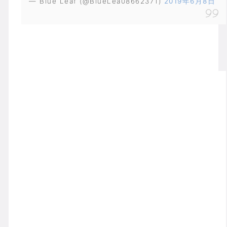
— Blue Leaf (@BlueLea08662371)
2019年6月8日