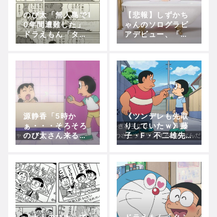
のび太「無人島で1
【悲報】しずかち
Powered by livedoor 相互RSS
0年間遭難した」
ゃんのソログラビ
ドラえもん「タイ
アデビュー、「こ
ムふろしきで身体
んなに萎えたのは
戻して10年前に戻
初めて」と不評が
ればセーフ」
渦巻く…【ドラえ
もん】
源静香「5時か
《ツンデレも先取
ぁ・・・そろそろ
りしていたｗ》藤
のび太さん来る頃
子・F・不二雄先
やしお風呂入る
生、ジャイアンに
か」
ツンデレを説明さ
せてるｗｗｗｗｗ