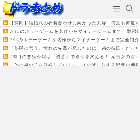
【静岡】結婚式の衣装合わせに向かった夫婦「何度も何度も
WiiUのホラーゲームを名作からマイナーゲームまで一挙紹
PS3のホラーゲームを名作からマイナーゲームまで完全紹介
『斜陽に恋う』憧れの先輩が恋したのは「弟の彼氏」だった
2周目の悪役令嬢は「誘惑」で運命を変える！ 元喪女の空
「他の男の子を妊娠しています」その嘘に対する野蛮な傭
『カメレオン』ファン必見！加瀬あつし先生の『ヤクマン
監獄×魔法少女×デスゲーム。コミカライズで加速する『魔
【悲報】ドラクエ７ってパーティーに魅力なさ杉内じゃね
ドラゴンクエスト３の思い出
【VRchat】PS5級グラフィックのワールド１２選
Powered by livedoor 相互RSS