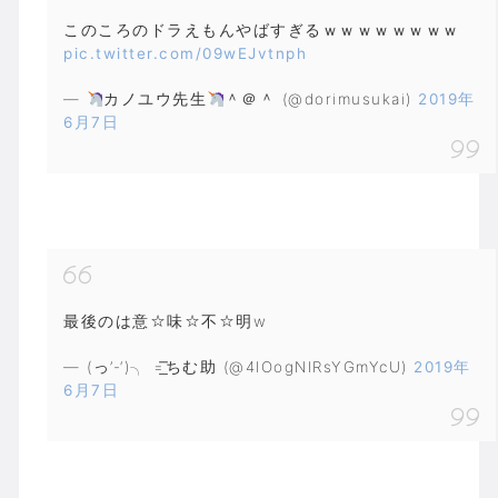
このころのドラえもんやばすぎるｗｗｗｗｗｗｗｗ
pic.twitter.com/09wEJvtnph
—
カノユウ先生
＾＠＾ (@dorimusukai)
2019年
6月7日
最後のは意☆味☆不☆明w
— (っ’-‘)╮ =͟͟͞͞ちむ助 (@4IOogNIRsYGmYcU)
2019年
6月7日