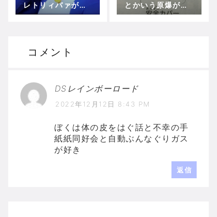
レトリィバァが
とかいう原爆が落
「苦労えもん 沖縄
ちても平気なひみ
Ver」を披露
つ道具！！
～!!!!!!!!!!(ネタパ
レTHEゴールデン)
コメント
DSレインボーロード
2022年12月12日 8:43 PM
ぼくは体の皮をはぐ話と不幸の手
紙紙同好会と自動ぶんなぐりガス
が好き
返信