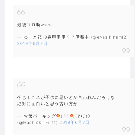
最後コロ助www
— ゆーと㌠19春甲甲甲？？備蓄中 (@evasikinami2)
2019年6月7日
今じゃこれが子供に悪いとか言われんだろうな
絶対に面白いと思う古い方が
— お箸パーキング
( ‘-‘
)ｱﾒﾁｬﾝ
(@Hashioki_First)
2019年6月7日