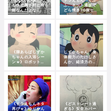
〈大人のび太〉で
ドラえもん「ぐふ
も会社興す程に有
ふ、ネット通販で
能なんだよな
どら焼き30個セッ
あ…！！
ト買っちゃお」ﾎﾟ
ﾁｯ
《隙あらばしずか
しずかちゃん「身
ちゃんの入浴シー
体能力のたけしさ
ンｗ》ロボットに
んか、経済力のス
なってもお風呂が
ネ夫か、人格と頭
好きというならで
脳の出木杉さん
はのセンスｗｗｗ
か、ドラえもんの
ｗｗ(インスタント
のび太か…」
ロボット)
《ドラえもんネタ
《どストレート過
再びｗ》ゆりやん
ぎる》安全カバー