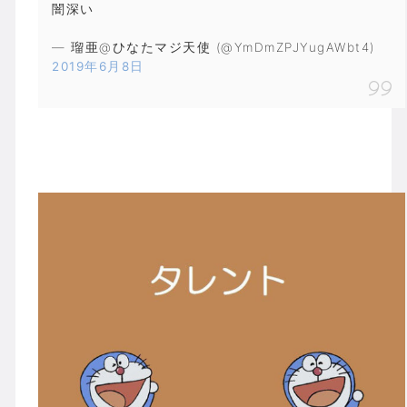
闇深い
— 瑠亜@ひなたマジ天使 (@YmDmZPJYugAWbt4)
2019年6月8日