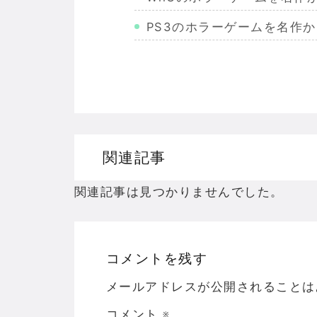
PS3のホラーゲームを名作
Wiiのホラーゲームを名作か
PS2のホラーゲームを名作
ドリームキャストのホラーゲ
ドラゴンクエスト３の思い出
関連記事
【聖剣伝説3】リースとアン
関連記事は見つかりませんでした。
コメントを残す
Powered by livedoor 相互RSS
メールアドレスが公開されることは
コメント
※