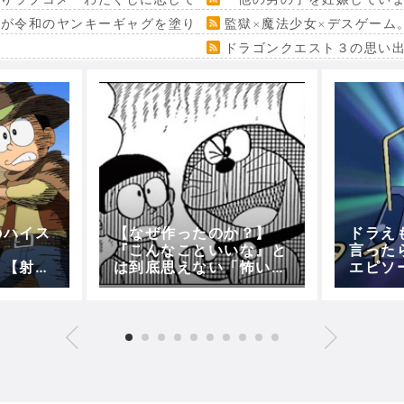
』が令和のヤンキーギャグを塗り替える
監獄×魔法少女×デスゲーム
ドラゴンクエスト３の思い
のハイス
【なぜ作ったのか？】
ドラえ
『こんなこといいな』と
言った
！【射
は到底思えない「怖い」
エピソ
】【昼
ひみつ道具を挙げてけー
ーー！！！