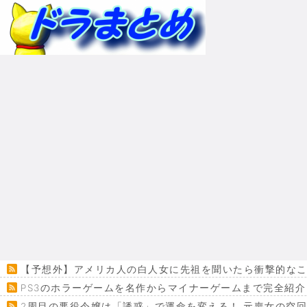
【予想外】アメリカ人の白人女に先祖を聞いたら衝撃的な
PS3のホラーゲームを名作からマイナーゲームまで完全紹介
2周目の悪役令嬢は「誘惑」で運命を変える！ 元喪女の空