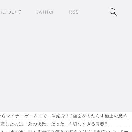
トについて
twitter
RSS
作からマイナーゲームまで一挙紹介！2画面がもたらす極上の恐怖
恋したのは「弟の彼氏」だった…？切なすぎる青春BL
ます」その嘘に対する野蛮な傭兵の答えとは？『野蛮のプロポー