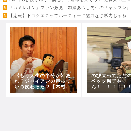
『カメレオン』ファン必見！加瀬あつし先生の『ヤクマン
【悲報】ドラクエ７ってパーティーに魅力なさ杉内じゃね
【VRchat】PS5級グラフィックのワールド１２選
Powered by livedoor 相互RSS
《もう人生の半分が》あ
のび太ってただ
れ？ジャイアンの声って
ペック男子や
いつ変わった？【木村
ん！！！！！！
昴】
撃】【あやとり
寝】