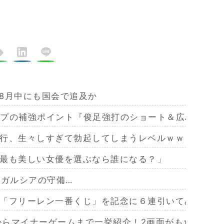
、8月中にも国会で追及か
カープの補強ポイント『俊足強打のショート＆広島出身』
行、生々しすぎて勃起してしまうレベルｗｗｗｗｗ
最も美しい女優を選ぶなら誰になる？」
・ガルシアの守備…
「フリーレン一番くじ」を記念に６連引いてみた！気
作からマイナーゲームまで一挙紹介！2画面がもたらす極