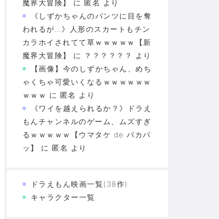
魔界大冒険】
に
匿名
より
《しずかちゃんのパンツに目を奪
われるが…》人形のスカートもチン
カラホイされてて草ｗｗｗｗｗ【新
魔界大冒険】
に
？？？？？？
より
【画像】今のしずかちゃん、めち
ゃくちゃ可愛いくなるｗｗｗｗｗｗ
ｗｗｗ
に
匿名
より
《ワイを越えられるか？》ドラえ
もんチャンネルのゲーム、ムズすぎ
るｗｗｗｗｗ【ウマタケ de パカパ
ッ】
に
匿名
より
ドラえもん映画一覧(38作)
キャラクター一覧