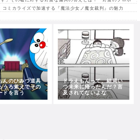
。コミカライズで加速する『魔法少女ノ魔女裁判』の魅力
出
もんのひみつ道具
ドラえもんって、結局い
らうろ覚えでその
つ未来に帰ったんだ？言
ードを言う
及されてないよな