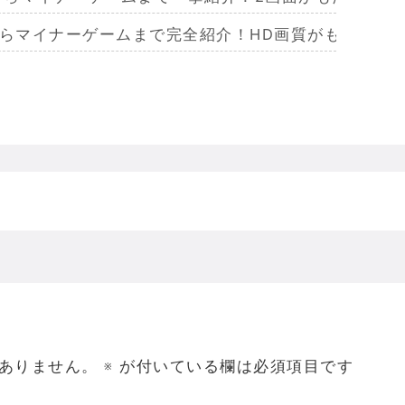
からマイナーゲームまで完全紹介！HD画質がもたらし
らマイナーまで完全紹介！Wiiリモコンによる恐怖体
からマイナーまで完全紹介！フルポリゴンがもたらした
ームを名作からマイナーまで完全紹介！ビジュアルメ
ジェラってなんであんなハレンチな格好してるの？
ありません。
※
が付いている欄は必須項目です