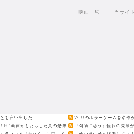
映画一覧
当サイ
ことを言い出した
WiiUのホラーゲームを名
！HD画質がもたらした真の恐怖…
『斜陽に恋う』憧れの先輩が
回りラブコメ『わたくしに恋してください！』
「他の男の子を妊娠してい