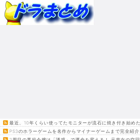
最近、10年くらい使ってたモニターが流石に焼き付き始めたん
PS3のホラーゲームを名作からマイナーゲームまで完全紹介
2周目の悪役令嬢は「誘惑」で運命を変える！ 元喪女の空