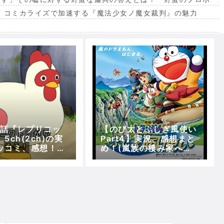
。コミカライズで加速する『魔法少女ノ魔女裁判』の魅力
出
21話『レプリコッ
【のび太とふしぎ風使い
5ch(2ch)の実
Part4】実況、感想まと
ッコミ、感想！
め！(嵐族の棲み家へ潜
メドラえもん】
入～古のマフーガの伝
説)【5分で映画ドラえも
ん】