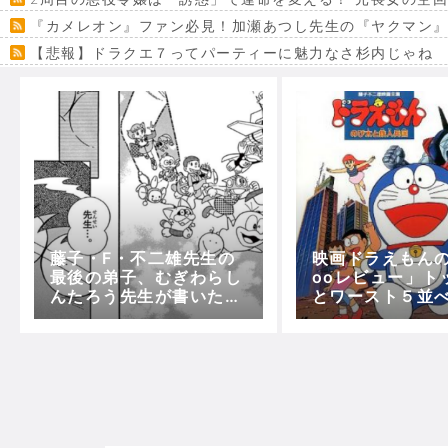
『カメレオン』ファン必見！加瀬あつし先生の『ヤクマン
【悲報】ドラクエ７ってパーティーに魅力なさ杉内じゃね
【VRchat】PS5級グラフィックのワールド１２選
Powered by livedoor 相互RSS
藤子・F・不二雄先生の
映画ドラえもんの
最後の弟子、むぎわらし
ooレビュー」ト
んたろう先生が書いた感
とワースト５並
動の物語「ドラえもん物
結果…
語～藤子・Ｆ・不二雄先
生の背中～」の電子版が
配信開始！！