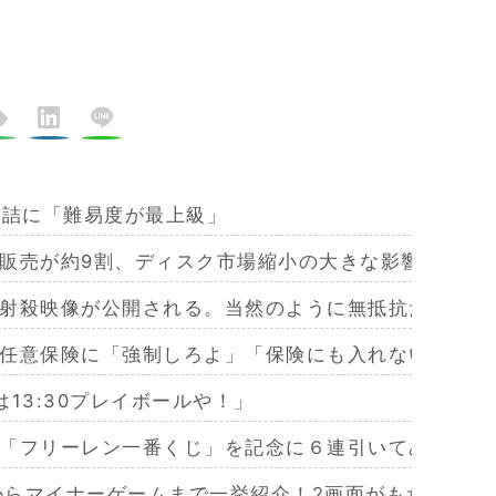
手詰に「難易度が最上級」
販売が約9割、ディスク市場縮小の大きな影響は想定
射殺映像が公開される。当然のように無抵抗だったこ
任意保険に「強制しろよ」「保険にも入れないヤツは
13:30プレイボールや！」
「フリーレン一番くじ」を記念に６連引いてみた！気
作からマイナーゲームまで一挙紹介！2画面がもたらす極