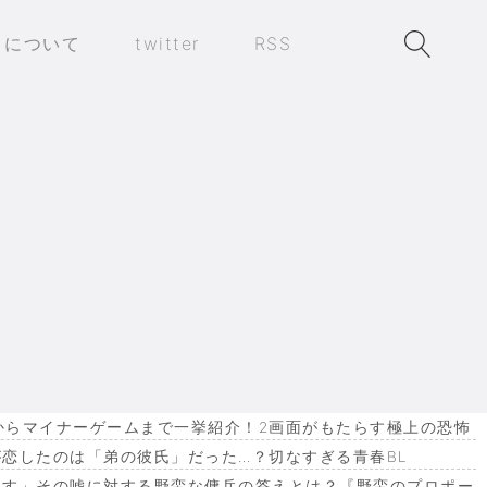
トについて
twitter
RSS
作からマイナーゲームまで一挙紹介！2画面がもたらす極上の恐怖
恋したのは「弟の彼氏」だった…？切なすぎる青春BL
ます」その嘘に対する野蛮な傭兵の答えとは？『野蛮のプロポー