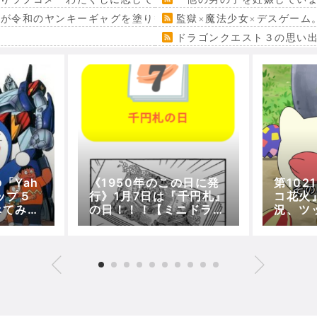
』が令和のヤンキーギャグを塗り替える
監獄×魔法少女×デスゲーム
ドラゴンクエスト３の思い
「Yah
《1950年のこの日に発
第10
ップ５
行》1月7日は『千円札』
コ花火』
べてみた
の日！！！【ミニドラレ
況、ツ
ビュー「今日は何の
【アニ
日？」編】