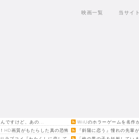
映画一覧
当サイ
ですけど、あの...
WiiUのホラーゲームを名
！HD画質がもたらした真の恐怖…
『斜陽に恋う』憧れの先輩が
回りラブコメ『わたくしに恋してください！』
「他の男の子を妊娠してい