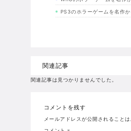
PS3のホラーゲームを名作
Wiiのホラーゲームを名作か
PS2のホラーゲームを名作
ドリームキャストのホラーゲ
ドラゴンクエスト３の思い出
関連記事
【聖剣伝説3】リースとアン
関連記事は見つかりませんでした。
コメントを残す
Powered by livedoor 相互RSS
メールアドレスが公開されることは
コメント
※