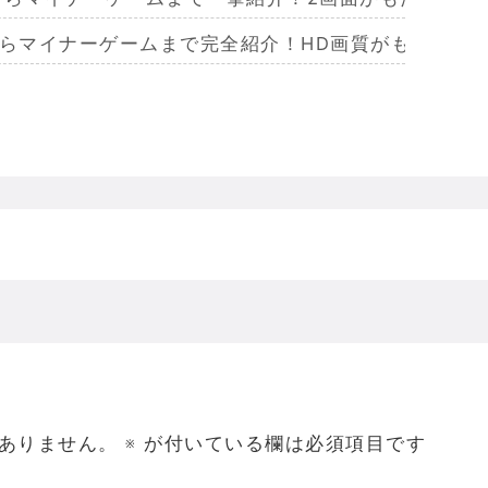
からマイナーゲームまで完全紹介！HD画質がもたらし
らマイナーまで完全紹介！Wiiリモコンによる恐怖体
からマイナーまで完全紹介！フルポリゴンがもたらした
ームを名作からマイナーまで完全紹介！ビジュアルメ
ジェラってなんであんなハレンチな格好してるの？
ありません。
※
が付いている欄は必須項目です