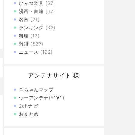
ひみつ道具
(57)
漫画・書籍
(57)
た真の恐怖…
名言
(21)
験の革命
ランキング
(32)
料理
(12)
恐怖の革命
雑談
(527)
モリと駆け抜けた日々を思い出そう
ニュース
(192)
アンテナサイト 様
２ちゃんマップ
つーアンテナ(*ﾟ∀ﾟ)
2chナビ
おまとめ