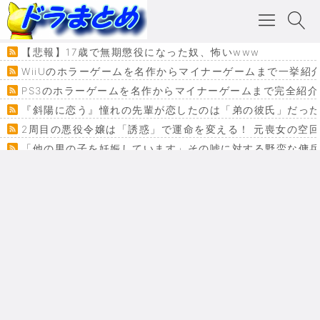
【悲報】17歳で無期懲役になった奴、怖いwww
WiiUのホラーゲームを名作からマイナーゲームまで一挙紹
PS3のホラーゲームを名作からマイナーゲームまで完全紹介
『斜陽に恋う』憧れの先輩が恋したのは「弟の彼氏」だった
2周目の悪役令嬢は「誘惑」で運命を変える！ 元喪女の空
「他の男の子を妊娠しています」その嘘に対する野蛮な傭
『カメレオン』ファン必見！加瀬あつし先生の『ヤクマン
監獄×魔法少女×デスゲーム。コミカライズで加速する『魔
【悲報】ドラクエ７ってパーティーに魅力なさ杉内じゃね
ドラゴンクエスト３の思い出
【VRchat】PS5級グラフィックのワールド１２選
Powered by livedoor 相互RSS