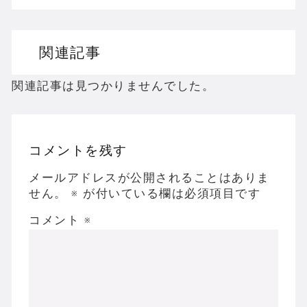
ドリームキャストのホラーゲームを名作からマ
関連記事
ドラゴンクエスト３の思い出
【聖剣伝説3】リースとアンジェラってなんで
関連記事は見つかりませんでした。
コメントを残す
Powered by livedoor 相互RSS
メールアドレスが公開されることはありま
せん。
※
が付いている欄は必須項目です
コメント
※