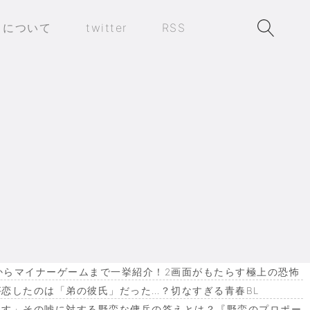
トについて
twitter
RSS
作からマイナーゲームまで一挙紹介！2画面がもたらす極上の恐怖
恋したのは「弟の彼氏」だった…？切なすぎる青春BL
ます」その嘘に対する野蛮な傭兵の答えとは？『野蛮のプロポー