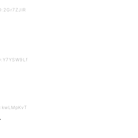
D:2Gr7ZJlR
ID:Y7YSW9Lf
ID:kwLMpKvT
ー