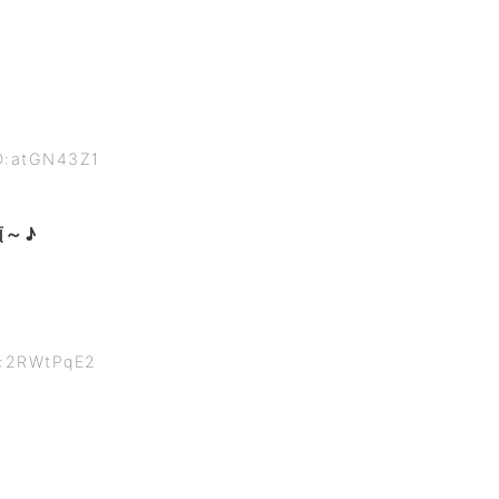
ID:atGN43Z1
～♪
D:2RWtPqE2