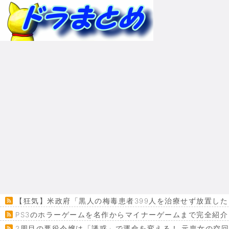
【狂気】米政府「黒人の梅毒患者399人を治療せず放置した
PS3のホラーゲームを名作からマイナーゲームまで完全紹介
2周目の悪役令嬢は「誘惑」で運命を変える！ 元喪女の空