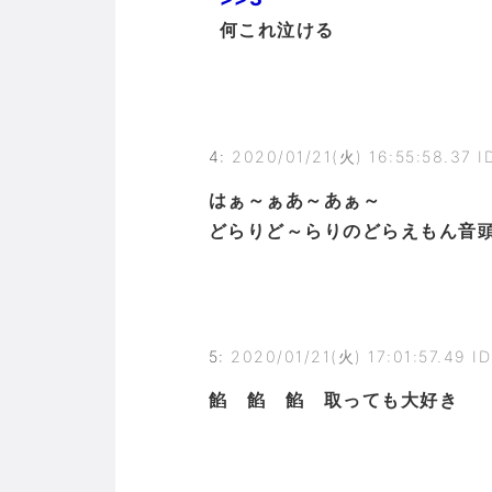
何これ泣ける
4
:
2020/01/21(火) 16:55:58.37 
はぁ～ぁあ～あぁ～
どらりど～らりのどらえもん音頭
5
:
2020/01/21(火) 17:01:57.49 I
餡 餡 餡 取っても大好き