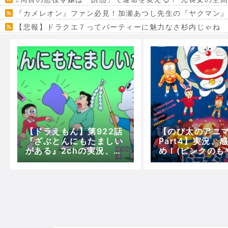
『カメレオン』ファン必見！加瀬あつし先生の『ヤクマン
【悲報】ドラクエ７ってパーティーに魅力なさ杉内じゃね
【VRchat】PS5級グラフィックのワールド１２選
Powered by livedoor 相互RSS
【ドラえもん】第922話
【のび太のアニ
『ざぶとんにもたましい
Part4】実況、
がある』2chの実況、ツ
め！(ピンクのも
ッコミ、その他感想！
える前に～ニム
撃)【5分で映画
ん】