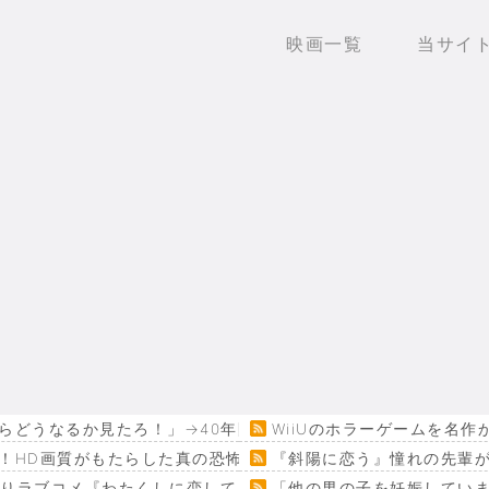
映画一覧
当サイ
らどうなるか見たろ！」→40年間続けてしまう
WiiUのホラーゲームを名
！HD画質がもたらした真の恐怖…
『斜陽に恋う』憧れの先輩が
回りラブコメ『わたくしに恋してください！』
「他の男の子を妊娠してい