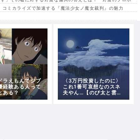
。コミカライズで加速する『魔法少女ノ魔女裁判』の魅力
出
ドラえもんてジブ
〈3万円投資したのに〉
優経験ある人って
これ1番可哀想なのスネ
とある？
夫やん…【のび太と雲の
王国】