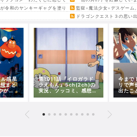
』が令和のヤンキーギャグを塗り替える
監獄×魔法少女×デスゲーム
ドラゴンクエスト３の思い
マル惑星
第1011話『イロガラド
今まで
感想まと
ラえもん』5ch(2ch)の
リで声
やが消
実況、ツッコミ、感想！
出たこ
ゲの襲
【アニメドラえもん】
ドラえも