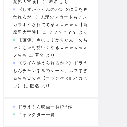
魔界大冒険】
に
匿名
より
《しずかちゃんのパンツに目を奪
われるが…》人形のスカートもチン
カラホイされてて草ｗｗｗｗｗ【新
魔界大冒険】
に
？？？？？？
より
【画像】今のしずかちゃん、めち
ゃくちゃ可愛いくなるｗｗｗｗｗｗ
ｗｗｗ
に
匿名
より
《ワイを越えられるか？》ドラえ
もんチャンネルのゲーム、ムズすぎ
るｗｗｗｗｗ【ウマタケ de パカパ
ッ】
に
匿名
より
ドラえもん映画一覧(38作)
キャラクター一覧