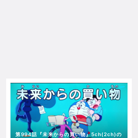
第994話『未来からの買い物』5ch(2ch)の