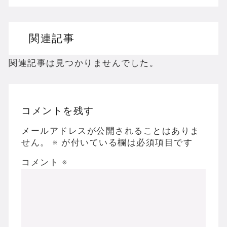
ドリームキャストのホラーゲームを名作からマ
関連記事
ドラゴンクエスト３の思い出
【聖剣伝説3】リースとアンジェラってなんで
関連記事は見つかりませんでした。
コメントを残す
Powered by livedoor 相互RSS
メールアドレスが公開されることはありま
せん。
※
が付いている欄は必須項目です
コメント
※