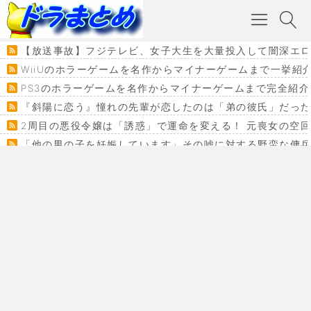
【放送事故】フジテレビ、女子大生を大量投入して闇深エロ
WiiUのホラーゲームを名作からマイナーゲームまで一挙紹
PS3のホラーゲームを名作からマイナーゲームまで完全紹介
『斜陽に恋う』憧れの先輩が恋したのは「弟の彼氏」だった
2周目の悪役令嬢は「誘惑」で運命を変える！ 元喪女の空
「他の男の子を妊娠しています」その嘘に対する野蛮な傭
『カメレオン』ファン必見！加瀬あつし先生の『ヤクマン
監獄×魔法少女×デスゲーム。コミカライズで加速する『魔
【悲報】ドラクエ７ってパーティーに魅力なさ杉内じゃね
ドラゴンクエスト３の思い出
【VRchat】PS5級グラフィックのワールド１２選
Powered by livedoor 相互RSS