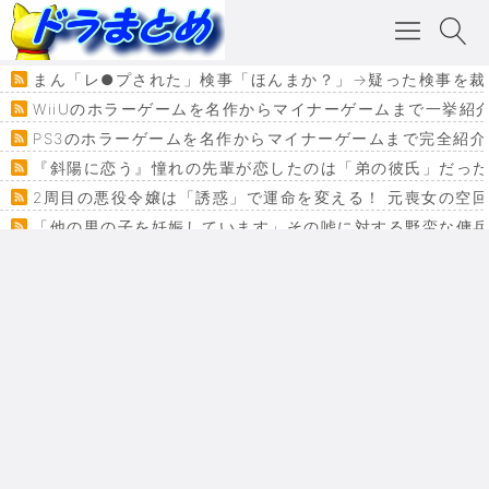
まん「レ●プされた」検事「ほんまか？」→疑った検事を裁
WiiUのホラーゲームを名作からマイナーゲームまで一挙紹
PS3のホラーゲームを名作からマイナーゲームまで完全紹介
『斜陽に恋う』憧れの先輩が恋したのは「弟の彼氏」だった
2周目の悪役令嬢は「誘惑」で運命を変える！ 元喪女の空
「他の男の子を妊娠しています」その嘘に対する野蛮な傭
『カメレオン』ファン必見！加瀬あつし先生の『ヤクマン
監獄×魔法少女×デスゲーム。コミカライズで加速する『魔
【悲報】ドラクエ７ってパーティーに魅力なさ杉内じゃね
ドラゴンクエスト３の思い出
【VRchat】PS5級グラフィックのワールド１２選
Powered by livedoor 相互RSS