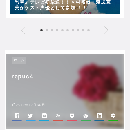
恐竜』テレビ初放送！！木村拓哉・渡辺直
美がゲスト声優として参加 ！！
ホーム
repuc4
2019年10月30日