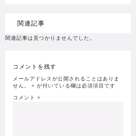
ドリームキャストのホラーゲームを名作からマ
関連記事
ドラゴンクエスト３の思い出
【聖剣伝説3】リースとアンジェラってなんで
関連記事は見つかりませんでした。
コメントを残す
Powered by livedoor 相互RSS
メールアドレスが公開されることはありま
せん。
※
が付いている欄は必須項目です
コメント
※