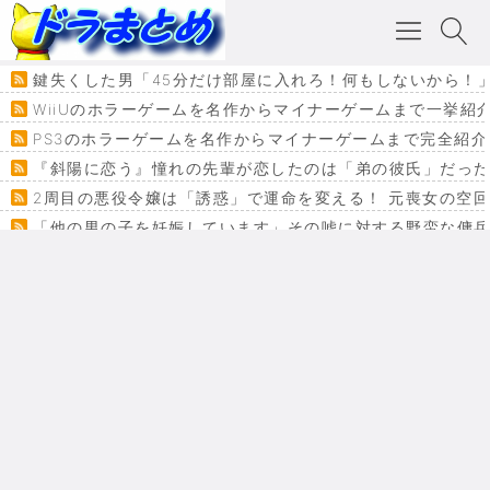
鍵失くした男「45分だけ部屋に入れろ！何もしないから！
WiiUのホラーゲームを名作からマイナーゲームまで一挙紹
PS3のホラーゲームを名作からマイナーゲームまで完全紹介
『斜陽に恋う』憧れの先輩が恋したのは「弟の彼氏」だった
2周目の悪役令嬢は「誘惑」で運命を変える！ 元喪女の空
「他の男の子を妊娠しています」その嘘に対する野蛮な傭
『カメレオン』ファン必見！加瀬あつし先生の『ヤクマン
監獄×魔法少女×デスゲーム。コミカライズで加速する『魔
【悲報】ドラクエ７ってパーティーに魅力なさ杉内じゃね
ドラゴンクエスト３の思い出
【VRchat】PS5級グラフィックのワールド１２選
Powered by livedoor 相互RSS