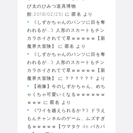
び太のひみつ道具博物
館:2018/02/25)
に
匿名
より
《しずかちゃんのパンツに目を奪
われるが…》人形のスカートもチン
カラホイされてて草ｗｗｗｗｗ【新
魔界大冒険】
に
匿名
より
《しずかちゃんのパンツに目を奪
われるが…》人形のスカートもチン
カラホイされてて草ｗｗｗｗｗ【新
魔界大冒険】
に
？？？？？？
より
【画像】今のしずかちゃん、めち
ゃくちゃ可愛いくなるｗｗｗｗｗｗ
ｗｗｗ
に
匿名
より
《ワイを越えられるか？》ドラえ
もんチャンネルのゲーム、ムズすぎ
るｗｗｗｗｗ【ウマタケ de パカパ