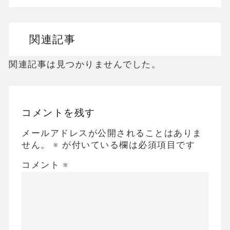
ドリームキャストのホラーゲームを名作からマ
関連記事
ドラゴンクエスト３の思い出
【聖剣伝説3】リースとアンジェラってなんで
関連記事は見つかりませんでした。
コメントを残す
Powered by livedoor 相互RSS
メールアドレスが公開されることはありま
せん。
※
が付いている欄は必須項目です
コメント
※