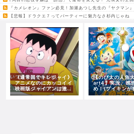
『カメレオン』ファン必見！加瀬あつし先生の『ヤクマン
【悲報】ドラクエ７ってパーティーに魅力なさ杉内じゃね
【VRchat】PS5級グラフィックのワールド１２選
Powered by livedoor 相互RSS
《通常回でキレジャイ》
【のび太の人魚大
アニメなのにカッコイイ
art4】実況、感
映画版ジャイアンは激レ
め！(ブイキンが
ア！(第1024話『強～い
魚の剣とは！？～
イシ』)
魚族)【5分で映
もん】