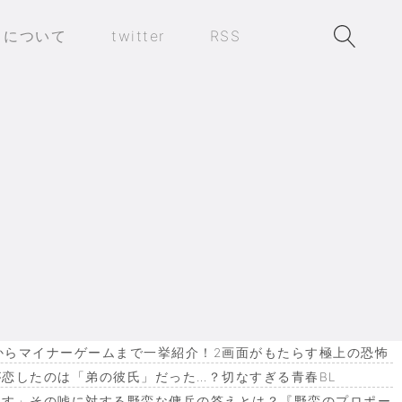
トについて
twitter
RSS
作からマイナーゲームまで一挙紹介！2画面がもたらす極上の恐怖
恋したのは「弟の彼氏」だった…？切なすぎる青春BL
ます」その嘘に対する野蛮な傭兵の答えとは？『野蛮のプロポー