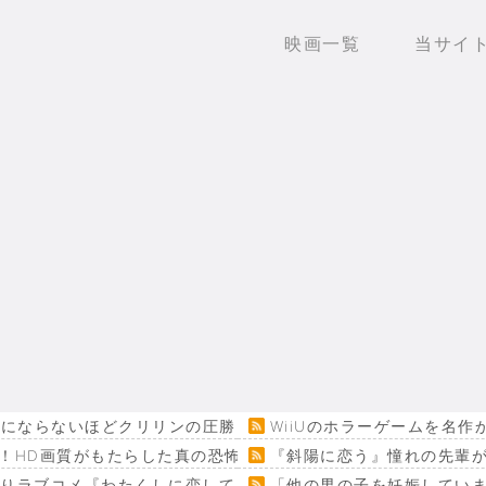
映画一覧
当サイ
にならないほどクリリンの圧勝」www
WiiUのホラーゲームを名
！HD画質がもたらした真の恐怖…
『斜陽に恋う』憧れの先輩が
回りラブコメ『わたくしに恋してください！』
「他の男の子を妊娠してい