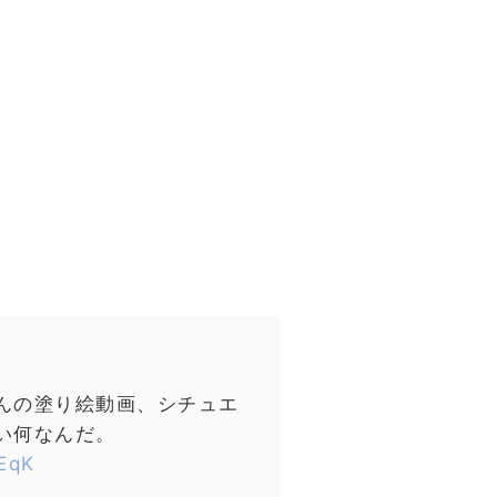
んの塗り絵動画、シチュエ
い何なんだ。
0EqK