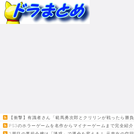
【衝撃】有識者さん「範馬勇次郎とクリリンが戦ったら勝負
PS3のホラーゲームを名作からマイナーゲームまで完全紹介
2周目の悪役令嬢は「誘惑」で運命を変える！ 元喪女の空