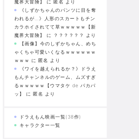
魔界大冒険】
に
匿名
より
《しずかちゃんのパンツに目を奪
われるが…》人形のスカートもチン
カラホイされてて草ｗｗｗｗｗ【新
魔界大冒険】
に
？？？？？？
より
【画像】今のしずかちゃん、めち
ゃくちゃ可愛いくなるｗｗｗｗｗｗ
ｗｗｗ
に
匿名
より
《ワイを越えられるか？》ドラえ
もんチャンネルのゲーム、ムズすぎ
るｗｗｗｗｗ【ウマタケ de パカパ
ッ】
に
匿名
より
ドラえもん映画一覧(38作)
キャラクター一覧