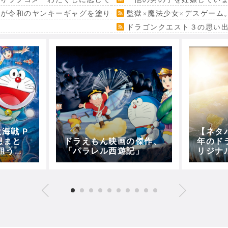
』が令和のヤンキーギャグを塗り替える
監獄×魔法少女×デスゲーム
ドラゴンクエスト３の思い
海戦 P
【ネタ
想まと
ドラえもん映画の傑作、
年のド
狙う人
「パラレル西遊記」
リジナ
VS怪
宝島』
画ドラえ
トルを