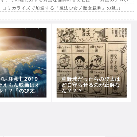
。コミカライズで加速する『魔法少女ノ魔女裁判』の魅力
出
バレ注意】2019
草野球だったらのび太は
ラえもん映画はオ
どこ守らせるのが正解な
ル！？『のび太の
ん？？？
後のヒントでタイ
予想！