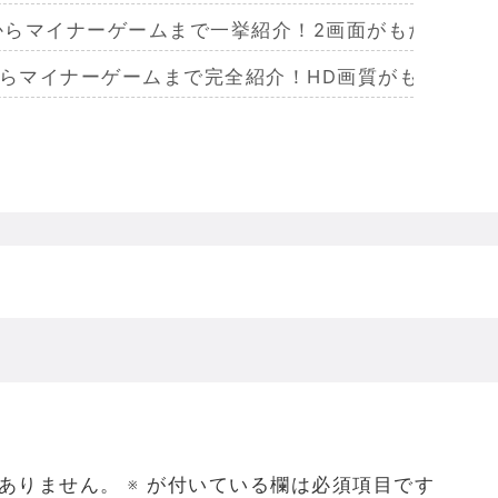
作からマイナーゲームまで一挙紹介！2画面がもたらす極
からマイナーゲームまで完全紹介！HD画質がもたらし
らマイナーまで完全紹介！Wiiリモコンによる恐怖体
からマイナーまで完全紹介！フルポリゴンがもたらした
ームを名作からマイナーまで完全紹介！ビジュアルメ
ジェラってなんであんなハレンチな格好してるの？
ありません。
※
が付いている欄は必須項目です