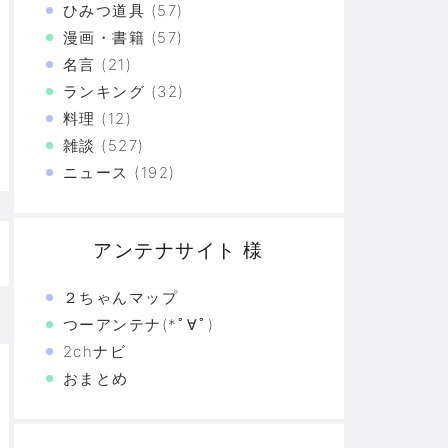
ひみつ道具
(57)
上の恐怖
漫画・書籍
(57)
名言
(21)
た真の恐怖…
ランキング
(32)
験の革命
料理
(12)
雑談
(527)
恐怖の革命
ニュース
(192)
モリと駆け抜けた日々を思い出そう
アンテナサイト 様
２ちゃんマップ
つーアンテナ(*ﾟ∀ﾟ)
2chナビ
おまとめ