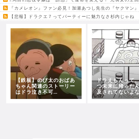
『カメレオン』ファン必見！加瀬あつし先生の『ヤクマン
【悲報】ドラクエ７ってパーティーに魅力なさ杉内じゃね
【VRchat】PS5級グラフィックのワールド１２選
Powered by livedoor 相互RSS
【鉄板】のび太のおばあ
ドラえもんって
ちゃん関連のストーリー
つ未来に帰った
はドラ泣き不可
及されてないよ
避！！！！！！！