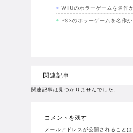
WiiUのホラーゲームを名
PS3のホラーゲームを名作
Wiiのホラーゲームを名作か
PS2のホラーゲームを名作
ドリームキャストのホラーゲ
ドラゴンクエスト３の思い出
関連記事
【聖剣伝説3】リースとアン
関連記事は見つかりませんでした。
コメントを残す
Powered by livedoor 相互RSS
メールアドレスが公開されることは