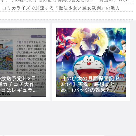
。コミカライズで加速する『魔法少女ノ魔女裁判』の魅力
出
の放送予定》2日
【のび太の月面探査記 P
極カチコチ大作
art4】実況、感想まと
9日はレギュラ
め！(バッジの効果と注
、23、30日は放
意点～ウサギ怪獣が大暴
！！
れ)【5分で映画ドラえも
ん】