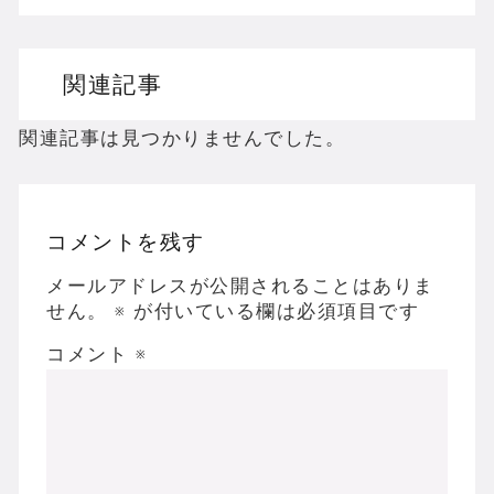
ドリームキャストのホラーゲームを名作からマ
関連記事
ドラゴンクエスト３の思い出
【聖剣伝説3】リースとアンジェラってなんで
関連記事は見つかりませんでした。
コメントを残す
Powered by livedoor 相互RSS
メールアドレスが公開されることはありま
せん。
※
が付いている欄は必須項目です
コメント
※