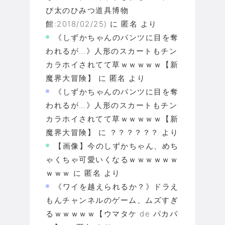
び太のひみつ道具博物
館:2018/02/25)
に
匿名
より
《しずかちゃんのパンツに目を奪
われるが…》人形のスカートもチン
カラホイされてて草ｗｗｗｗｗ【新
魔界大冒険】
に
匿名
より
《しずかちゃんのパンツに目を奪
われるが…》人形のスカートもチン
カラホイされてて草ｗｗｗｗｗ【新
魔界大冒険】
に
？？？？？？
より
【画像】今のしずかちゃん、めち
ゃくちゃ可愛いくなるｗｗｗｗｗｗ
ｗｗｗ
に
匿名
より
《ワイを越えられるか？》ドラえ
もんチャンネルのゲーム、ムズすぎ
るｗｗｗｗｗ【ウマタケ de パカパ