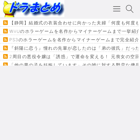
【静岡】結婚式の衣装合わせに向かった夫婦「何度も何度も
WiiUのホラーゲームを名作からマイナーゲームまで一挙紹
PS3のホラーゲームを名作からマイナーゲームまで完全紹介
『斜陽に恋う』憧れの先輩が恋したのは「弟の彼氏」だった
2周目の悪役令嬢は「誘惑」で運命を変える！ 元喪女の空
「他の男の子を妊娠しています」その嘘に対する野蛮な傭
『カメレオン』ファン必見！加瀬あつし先生の『ヤクマン
監獄×魔法少女×デスゲーム。コミカライズで加速する『魔
【悲報】ドラクエ７ってパーティーに魅力なさ杉内じゃね
ドラゴンクエスト３の思い出
【VRchat】PS5級グラフィックのワールド１２選
Powered by livedoor 相互RSS