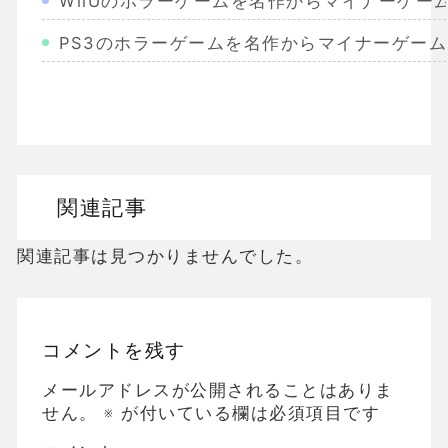
WiiUのホラーゲームを名作からマイナーゲー
PS3のホラーゲームを名作からマイナーゲー
Wiiのホラーゲームを名作からマイナーまで完
PS2のホラーゲームを名作からマイナーまで
ドリームキャストのホラーゲームを名作からマ
関連記事
ドラゴンクエスト３の思い出
【聖剣伝説3】リースとアンジェラってなんで
関連記事は見つかりませんでした。
コメントを残す
Powered by livedoor 相互RSS
メールアドレスが公開されることはありま
せん。
※
が付いている欄は必須項目です