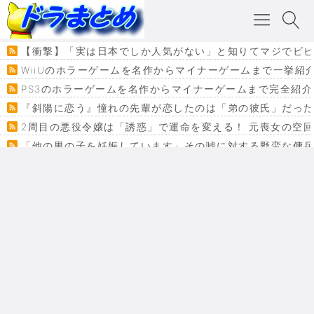
【衝撃】「実は日本でしか人気がない」と知りてマジでビビり申した
WiiUのホラーゲームを名作からマイナーゲームまで一挙紹
PS3のホラーゲームを名作からマイナーゲームまで完全紹介
『斜陽に恋う』憧れの先輩が恋したのは「弟の彼氏」だった
2周目の悪役令嬢は「誘惑」で運命を変える！ 元喪女の空
「他の男の子を妊娠しています」その嘘に対する野蛮な傭
『カメレオン』ファン必見！加瀬あつし先生の『ヤクマン
監獄×魔法少女×デスゲーム。コミカライズで加速する『魔
【悲報】ドラクエ７ってパーティーに魅力なさ杉内じゃね
ドラゴンクエスト３の思い出
【VRchat】PS5級グラフィックのワールド１２選
Powered by livedoor 相互RSS