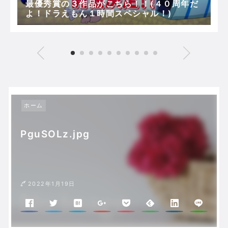
最優秀賞の３作品がこちら！！(４０周年だ
よ！ドラえもん１時間スペシャル！)
ホーム
PguSOLz.jpg
2022年1月19日