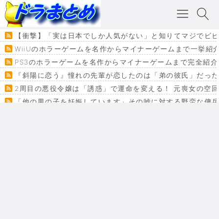
【衝撃】「実は日本でしか人気がない」と知りてマジでビビり申した
WiiUのホラーゲームを名作からマイナーゲームまで一挙紹
PS3のホラーゲームを名作からマイナーゲームまで完全紹介
『斜陽に恋う』憧れの先輩が恋したのは「弟の彼氏」だった
2周目の悪役令嬢は「誘惑」で運命を変える！ 元喪女の空
「他の男の子を妊娠しています」その嘘に対する野蛮な傭
『カメレオン』ファン必見！加瀬あつし先生の『ヤクマン
監獄×魔法少女×デスゲーム。コミカライズで加速する『魔
【悲報】ドラクエ７ってパーティーに魅力なさ杉内じゃね
ドラゴンクエスト３の思い出
【VRchat】PS5級グラフィックのワールド１２選
Powered by livedoor 相互RSS