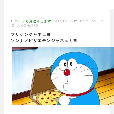
1
:
2chよりお送りします
2017/11/02(木) 04:20:55.871
ID:hMOGHxTF0
フザケンジャネェヨ
ソンナノピザエモンジャネェカヨ