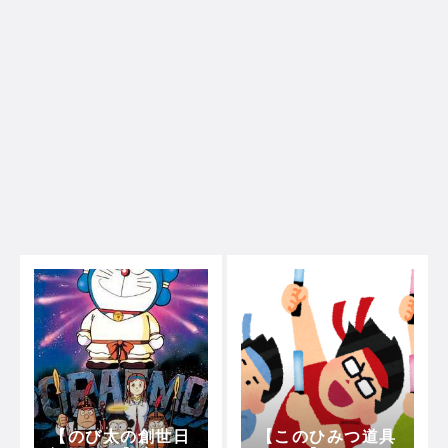
【のび太の創世日
【このひみつ道具