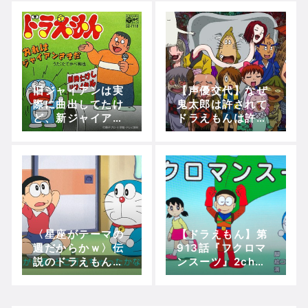
もドア～メロディ
ーお玉)』5ch(2c
h)の実況、ツッコ
ミ、感想！【ドラ
えもん50周年】
旧ジャイアンは実
【声優交代】なぜ
際に曲出してたけ
鬼太郎は許されて
ど、新ジャイアン
ドラえもんは許さ
も曲出してたりす
れないのか
るの？？
〈星座がテーマの
【ドラえもん】第
週だからかｗ〉伝
913話『フクロマ
説のドラえもんの
ンスーツ』2chの
正座キターーーｗ
実況、ツッコミ、
ｗｗｗｗ(ねがい
その他感想！
星)