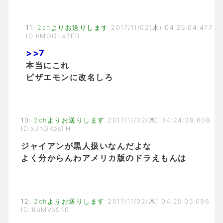
11
:
2chよりお送りします
2017/11/02(木) 04:25:04.477
ID:hMOGHxTF0
>>7
本当にこれ
ピザエモンに改名しろ
10
:
2chよりお送りします
2017/11/02(木) 04:24:39.608
ID:xJhQKesTH
ジャイアンが黒人扱いなんだよな
よく分からんわアメリカ版のドラえもんは
12
:
2chよりお送りします
2017/11/02(木) 04:25:05.096
ID:1IbMVoSh0