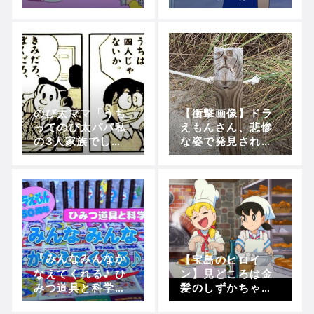
ミ、感想！【アニ
頼もう、というの
メドラえもん】
び太の発想力ｗｗ
ｗｗｗ
のび太ママ「うち
【衝撃画像】ドラ
ってのび太パパ私
えもんさん、悲惨
の3人家族でし
な姿で発見されて
ょ」パパ「ドラえ
しまうｗｗｗｗｗ
もん入れて4人だ
ろ」←これ
『みんなみんなか
【宝島のヒロイ
なえてくれる♪ ひ
ン】見どころは金
みつ道具と科学
髪のしずかちゃん
《Part3》(どこで
だろうな！！