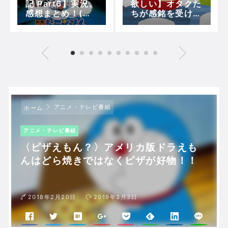
記 Part6】実況、
欲しい】オタクた
感想まとめ！(の
ちが感銘を受けた
び秀、出木松、し
アニメ『ドラえも
ず代南極探検へ～
ん』のエピソード
地底空洞の昆虫人
とは？？
の世界)【5分で映
画ドラえもん】
アニメ・テレビ番組
ホーム
アニメ・テレビ番組
〈ピザえもん？〉アメリカ版ドラえも
んはどら焼きではなくピザが好物！！
2018年2月20日
2019年3月3日