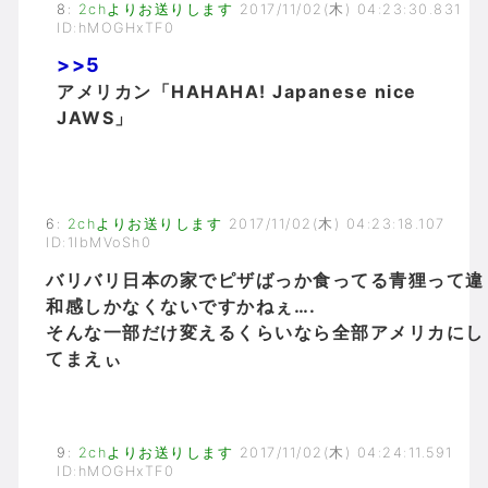
8
:
2chよりお送りします
2017/11/02(木) 04:23:30.831
ID:hMOGHxTF0
>>5
アメリカン「HAHAHA! Japanese nice
JAWS」
6
:
2chよりお送りします
2017/11/02(木) 04:23:18.107
ID:1IbMVoSh0
バリバリ日本の家でピザばっか食ってる青狸って違
和感しかなくないですかねぇ….
そんな一部だけ変えるくらいなら全部アメリカにし
てまえぃ
9
:
2chよりお送りします
2017/11/02(木) 04:24:11.591
ID:hMOGHxTF0