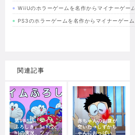
WiiUのホラーゲームを名作からマイナーゲー
PS3のホラーゲームを名作からマイナーゲー
Wiiのホラーゲームを名作からマイナーまで完
PS2のホラーゲームを名作からマイナーまで
ドリームキャストのホラーゲームを名作からマ
関連記事
ドラゴンクエスト３の思い出
【聖剣伝説3】リースとアンジェラってなんで
第985話『タイム
赤ちゃんのお腹が
Powered by livedoor 相互RSS
ふろしき』5ch(2c
空いた→しずかち
h)の実況、ツッコ
ゃんにおっぱいを