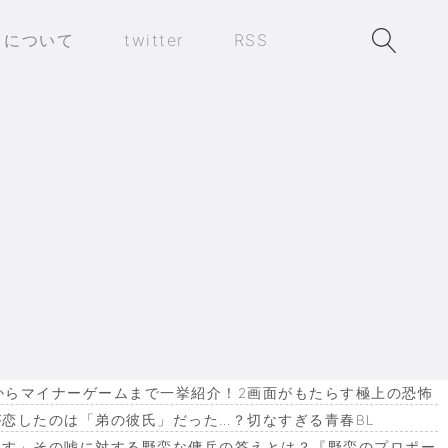
トについて
twitter
RSS
作からマイナーゲームまで一挙紹介！2画面がもたらす極上の恐怖
恋したのは「弟の彼氏」だった…？切なすぎる青春BL
ます」その嘘に対する野蛮な傭兵の答えとは？『野蛮のプロポー