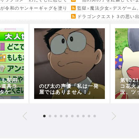
』が令和のヤンキーギャグを塗り替える
監獄×魔法少女×デスゲーム
ドラゴンクエスト３の思い
最も実用
第10
つ道具ラ
のび太の声優「私は一発
コ花火』
タケコ
屋ではありません！」
況、ツ
四次元
【アニ
は？