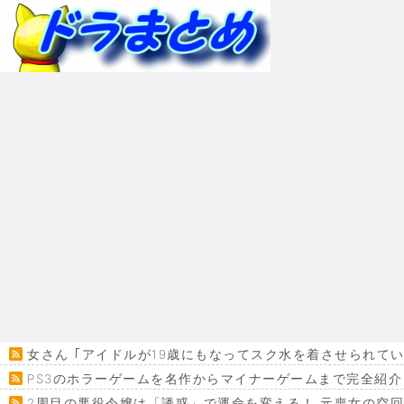
女さん ｢アイドルが19歳にもなってスク水を着させられて
PS3のホラーゲームを名作からマイナーゲームまで完全紹介
2周目の悪役令嬢は「誘惑」で運命を変える！ 元喪女の空