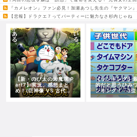
『カメレオン』ファン必見！加瀬あつし先生の『ヤクマン
【悲報】ドラクエ７ってパーティーに魅力なさ杉内じゃね
【VRchat】PS5級グラフィックのワールド１２選
Powered by livedoor 相互RSS
【新・のび太の大魔境 P
【ランキング】
art7】実況、感想まと
的だと思うひみ
め！(巨神像 VS 古代兵
ンキング！「3位
器～ダブランダーの最期
プター」、「2位
～Ending)【5分で映画
ポケット」、1位
ドラえもん】