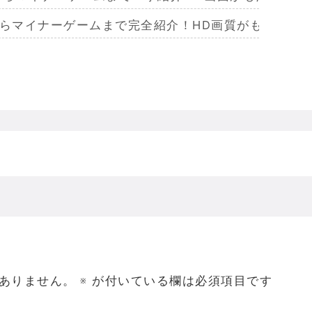
からマイナーゲームまで完全紹介！HD画質がもたらし
らマイナーまで完全紹介！Wiiリモコンによる恐怖体
からマイナーまで完全紹介！フルポリゴンがもたらした
ームを名作からマイナーまで完全紹介！ビジュアルメ
ジェラってなんであんなハレンチな格好してるの？
ありません。
※
が付いている欄は必須項目です