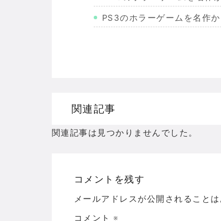
PS3のホラーゲームを名作
Wiiのホラーゲームを名作か
PS2のホラーゲームを名作
ドリームキャストのホラーゲ
ドラゴンクエスト３の思い出
関連記事
【聖剣伝説3】リースとアン
関連記事は見つかりませんでした。
コメントを残す
Powered by livedoor 相互RSS
メールアドレスが公開されることは
コメント
※