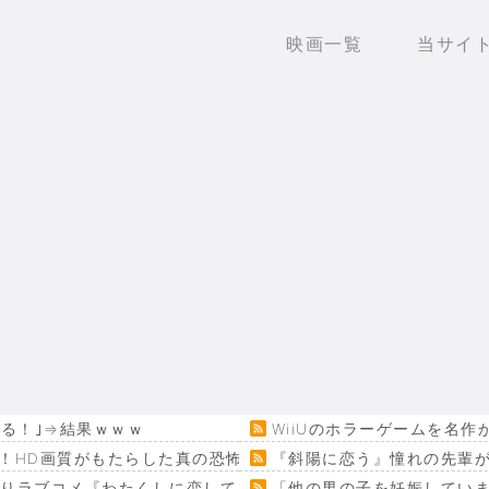
映画一覧
当サイ
いる！｣⇒結果ｗｗｗ
WiiUのホラーゲームを名
！HD画質がもたらした真の恐怖…
『斜陽に恋う』憧れの先輩が
回りラブコメ『わたくしに恋してください！』
「他の男の子を妊娠してい