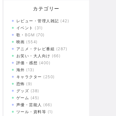
カテゴリー
レビュー・管理人雑記
(42)
イベント
(31)
歌・BGM
(70)
映画
(554)
アニメ・テレビ番組
(287)
お笑い・大人向け
(66)
評価・感想
(400)
海外
(13)
キャラクター
(250)
言ったが、その日の晩飯は「赤魚の煮つけ」だった→
恐怖
(9)
グッズ
(38)
ゲーム
(45)
づけばXX連で合計○万円使ってた！？
声優・芸能人
(66)
ツール・資料等
(1)
上の恐怖