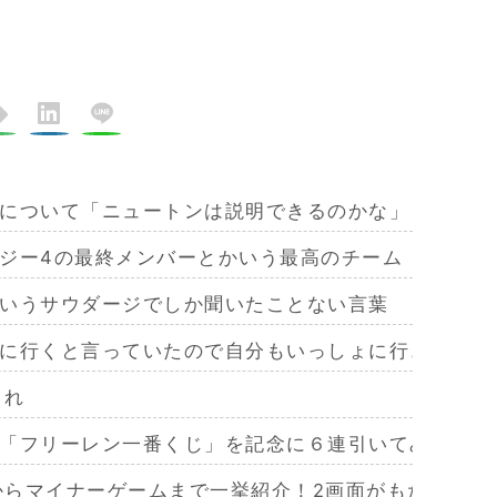
について「ニュートンは説明できるのかな」
ジー4の最終メンバーとかいう最高のチーム
いうサウダージでしか聞いたことない言葉
に行くと言っていたので自分もいっしょに行きたいと
これ
「フリーレン一番くじ」を記念に６連引いてみた！気
作からマイナーゲームまで一挙紹介！2画面がもたらす極