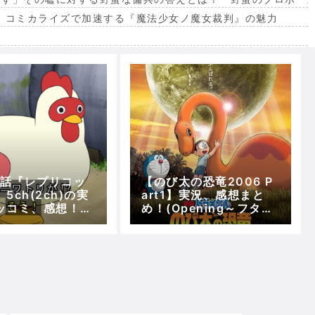
。コミカライズで加速する『魔法少女ノ魔女裁判』の魅力
出
21話『レプリコッ
【のび太の恐竜2006 P
5ch(2ch)の実
art1】実況、感想まと
ッコミ、感想！
め！(Opening～フタバ
メドラえもん】
スズキリュウのピー助誕
生)【5分で映画ドラえも
ん】