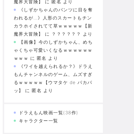
魔界大冒険】
に
匿名
より
《しずかちゃんのパンツに目を奪
われるが…》人形のスカートもチン
カラホイされてて草ｗｗｗｗｗ【新
魔界大冒険】
に
？？？？？？
より
【画像】今のしずかちゃん、めち
ゃくちゃ可愛いくなるｗｗｗｗｗｗ
ｗｗｗ
に
匿名
より
《ワイを越えられるか？》ドラえ
もんチャンネルのゲーム、ムズすぎ
るｗｗｗｗｗ【ウマタケ de パカパ
ッ】
に
匿名
より
ドラえもん映画一覧(38作)
キャラクター一覧