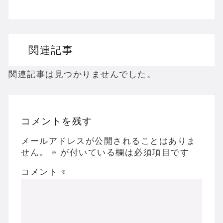
PS2のホラーゲームを名作からマイナーまで
ドリームキャストのホラーゲームを名作からマ
関連記事
ドラゴンクエスト３の思い出
【聖剣伝説3】リースとアンジェラってなんで
関連記事は見つかりませんでした。
コメントを残す
Powered by livedoor 相互RSS
メールアドレスが公開されることはありま
せん。
※
が付いている欄は必須項目です
コメント
※