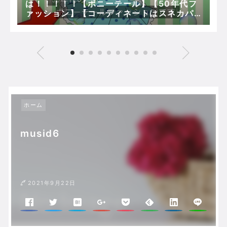
は！！！！！【ポニーテール】【50年代フ
ァッション】【コーディネートはスネカパ
で】
ホーム
musid6
2021年9月22日