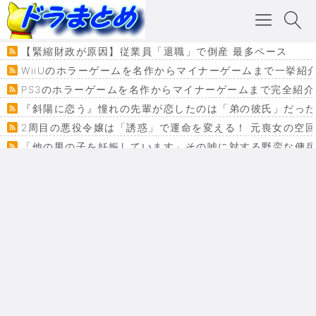
【緊縮財政が原因】従業員「退職」で倒産 最多ペース
WiiUのホラーゲームを名作からマイナーゲームまで一挙紹
PS3のホラーゲームを名作からマイナーゲームまで完全紹介
『斜陽に恋う』憧れの先輩が恋したのは「弟の彼氏」だった
2周目の悪役令嬢は「誘惑」で運命を変える！ 元喪女の空
「他の男の子を妊娠しています」その嘘に対する野蛮な傭
『カメレオン』ファン必見！加瀬あつし先生の『ヤクマン
監獄×魔法少女×デスゲーム。コミカライズで加速する『魔
【悲報】ドラクエ７ってパーティーに魅力なさ杉内じゃね
ドラゴンクエスト３の思い出
【VRchat】PS5級グラフィックのワールド１２選
Powered by livedoor 相互RSS