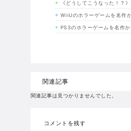
《どうしてこうなった！？》
WiiUのホラーゲームを名
PS3のホラーゲームを名作
Wiiのホラーゲームを名作か
PS2のホラーゲームを名作
ドリームキャストのホラーゲ
ドラゴンクエスト３の思い出
関連記事
【聖剣伝説3】リースとアン
関連記事は見つかりませんでした。
コメントを残す
Powered by livedoor 相互RSS