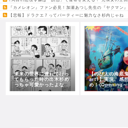
『カメレオン』ファン必見！加瀬あつし先生の『ヤクマン
【悲報】ドラクエ７ってパーティーに魅力なさ杉内じゃね
【VRchat】PS5級グラフィックのワールド１２選
Powered by livedoor 相互RSS
未来の世界に連れて行っ
【のび太の海底鬼
てもらった時の出木杉め
art1】実況、感
っちゃ可愛かったよな
め！(Opening
海底旅行へ)【5
ドラえもん】