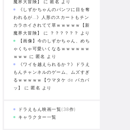
魔界大冒険】
に
匿名
より
《しずかちゃんのパンツに目を奪
われるが…》人形のスカートもチン
カラホイされてて草ｗｗｗｗｗ【新
魔界大冒険】
に
？？？？？？
より
【画像】今のしずかちゃん、めち
ゃくちゃ可愛いくなるｗｗｗｗｗｗ
ｗｗｗ
に
匿名
より
《ワイを越えられるか？》ドラえ
もんチャンネルのゲーム、ムズすぎ
るｗｗｗｗｗ【ウマタケ de パカパ
ッ】
に
匿名
より
ドラえもん映画一覧(38作)
キャラクター一覧