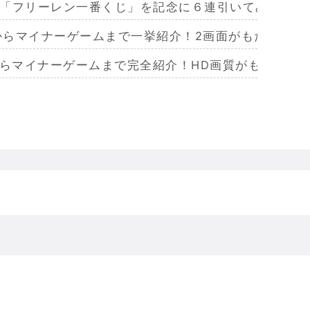
「フリーレン一番くじ」を記念に６連引いてみた！気
作からマイナーゲームまで一挙紹介！2画面がもたらす極
からマイナーゲームまで完全紹介！HD画質がもたらし
らマイナーまで完全紹介！Wiiリモコンによる恐怖体
からマイナーまで完全紹介！フルポリゴンがもたらした
ームを名作からマイナーまで完全紹介！ビジュアルメ
ジェラってなんであんなハレンチな格好してるの？