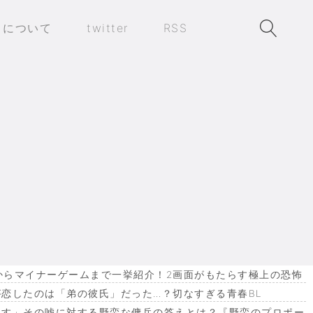
トについて
twitter
RSS
作からマイナーゲームまで一挙紹介！2画面がもたらす極上の恐怖
恋したのは「弟の彼氏」だった…？切なすぎる青春BL
ます」その嘘に対する野蛮な傭兵の答えとは？『野蛮のプロポー