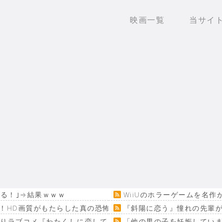
映画一覧
当サイ
いる！｣⇒結果ｗｗｗ
WiiUのホラーゲームを名
！HD画質がもたらした真の恐怖…
『斜陽に恋う』憧れの先輩が
回りラブコメ『わたくしに恋してください！』
「他の男の子を妊娠してい