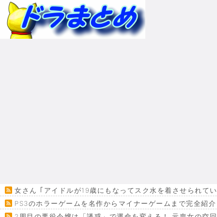
女さん ｢アイドルが19歳にもなってスク水を着させられて
PS3のホラーゲームを名作からマイナーゲームまで完全紹介
2周目の悪役令嬢は「誘惑」で運命を変える！ 元喪女の空