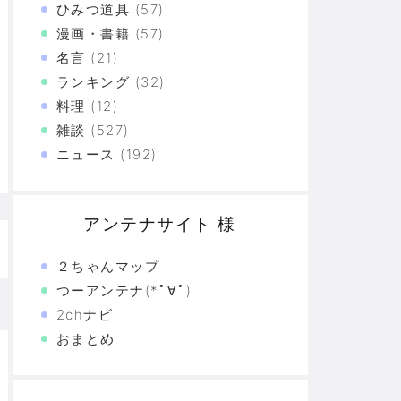
づけばXX連で合計○万円使ってた！？
ひみつ道具
(57)
漫画・書籍
(57)
上の恐怖
名言
(21)
ランキング
(32)
た真の恐怖…
料理
(12)
験の革命
雑談
(527)
ニュース
(192)
恐怖の革命
モリと駆け抜けた日々を思い出そう
アンテナサイト 様
２ちゃんマップ
つーアンテナ(*ﾟ∀ﾟ)
2chナビ
おまとめ