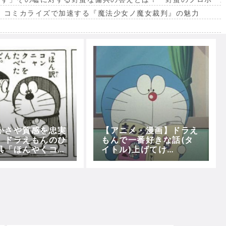
。コミカライズで加速する『魔法少女ノ魔女裁判』の魅力
出
かさや質感を忠実
【アニメ・漫画】ドラえ
》ドラえもんのひ
もんで一番好きな話(タ
具「ほんやくコン
イトル)上げてけ
」を発売！！(PO
ー！！！！！
ALK S専用ケー