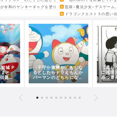
』が令和のヤンキーギャグを塗り替える
監獄×魔法少女×デスゲーム
ドラゴンクエスト３の思い
岩城 P
〈子守か激務か〉もしな
《柔ら
想まと
るとしたらドラえもんか
に再現
～宿題＆
パーマンのどちらになり
みつ道
分で映画
たい？
ニャク
CKET
ス)