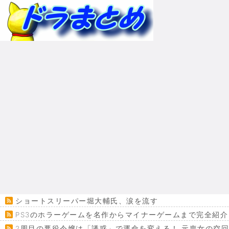
ショートスリーパー堀大輔氏、涙を流す
PS3のホラーゲームを名作からマイナーゲームまで完全紹介
2周目の悪役令嬢は「誘惑」で運命を変える！ 元喪女の空