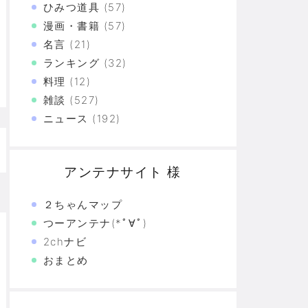
ひみつ道具
(57)
た真の恐怖…
漫画・書籍
(57)
名言
(21)
験の革命
ランキング
(32)
恐怖の革命
料理
(12)
雑談
(527)
モリと駆け抜けた日々を思い出そう
ニュース
(192)
アンテナサイト 様
２ちゃんマップ
つーアンテナ(*ﾟ∀ﾟ)
2chナビ
おまとめ