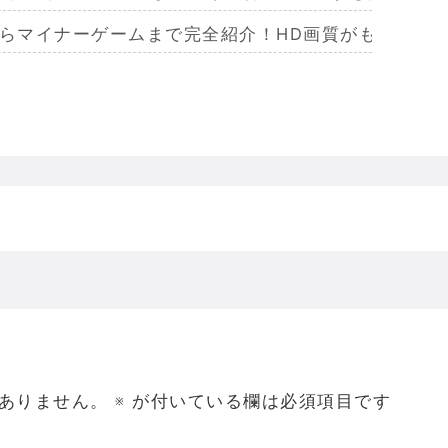
からマイナーゲームまで完全紹介！HD画質がもたらし
らマイナーまで完全紹介！Wiiリモコンによる恐怖体
からマイナーまで完全紹介！フルポリゴンがもたらした
ームを名作からマイナーまで完全紹介！ビジュアルメ
ジェラってなんであんなハレンチな格好してるの？
ありません。
※
が付いている欄は必須項目です