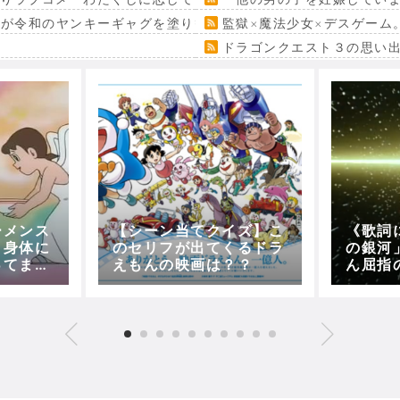
』が令和のヤンキーギャグを塗り替える
監獄×魔法少女×デスゲーム
ドラゴンクエスト３の思い
ーメンス
【シーン当てクイズ】こ
《歌詞
と身体に
のセリフが出てくるドラ
の銀河
ってまし
えもんの映画は？？
ん屈指
銀河超