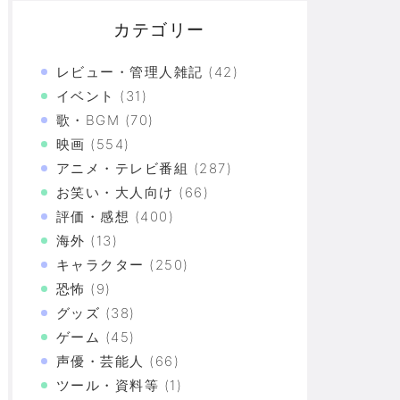
カテゴリー
レビュー・管理人雑記
(42)
イベント
(31)
歌・BGM
(70)
映画
(554)
ｗｗｗｗｗｗｗｗｗｗ
アニメ・テレビ番組
(287)
お笑い・大人向け
(66)
評価・感想
(400)
海外
(13)
キャラクター
(250)
選参加→予選優勝から本戦に挑み、前回の準優勝者を
恐怖
(9)
グッズ
(38)
ゲーム
(45)
づけばXX連で合計○万円使ってた！？
声優・芸能人
(66)
ツール・資料等
(1)
上の恐怖