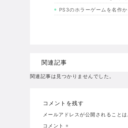
PS3のホラーゲームを名作
Wiiのホラーゲームを名作か
PS2のホラーゲームを名作
ドリームキャストのホラーゲ
ドラゴンクエスト３の思い出
関連記事
【聖剣伝説3】リースとアン
関連記事は見つかりませんでした。
コメントを残す
Powered by livedoor 相互RSS
メールアドレスが公開されることは
コメント
※