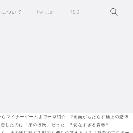
トについて
twitter
RSS
作からマイナーゲームまで一挙紹介！2画面がもたらす極上の恐怖
恋したのは「弟の彼氏」だった…？切なすぎる青春BL
ます」その嘘に対する野蛮な傭兵の答えとは？『野蛮のプロポー