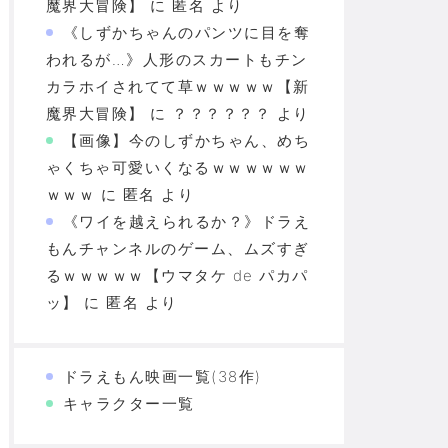
魔界大冒険】
に
匿名
より
《しずかちゃんのパンツに目を奪
われるが…》人形のスカートもチン
カラホイされてて草ｗｗｗｗｗ【新
魔界大冒険】
に
？？？？？？
より
【画像】今のしずかちゃん、めち
ゃくちゃ可愛いくなるｗｗｗｗｗｗ
ｗｗｗ
に
匿名
より
《ワイを越えられるか？》ドラえ
もんチャンネルのゲーム、ムズすぎ
るｗｗｗｗｗ【ウマタケ de パカパ
ッ】
に
匿名
より
ドラえもん映画一覧(38作)
キャラクター一覧