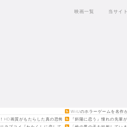
映画一覧
当サイ
WiiUのホラーゲームを名
！HD画質がもたらした真の恐怖…
『斜陽に恋う』憧れの先輩が
回りラブコメ『わたくしに恋してください！』
「他の男の子を妊娠してい