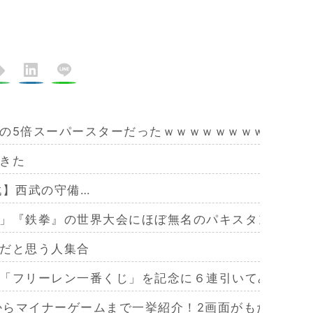
の5倍スーパースターだったｗｗｗｗｗｗｗｗｗｗｗ
きた
戦】西武の守備…
」『鉄拳』の世界大会にほぼ無名のパキスタン人が予
だと思う人集合
「フリーレン一番くじ」を記念に６連引いてみた！気
作からマイナーゲームまで一挙紹介！2画面がもたらす極