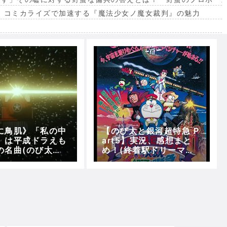
。コミカライズで加速する『魔法少女ノ魔女裁判』の魅力
出
に鳥肌》「私の中
【のび太と銀河超特急 P
」は平成ドラえも
art5】実況、感想まと
の名曲(のび太と
め！(終着駅ドリーマー
特急)
ズランド～それぞれ好き
な星へ)【5分で映画ドラ
えもん】