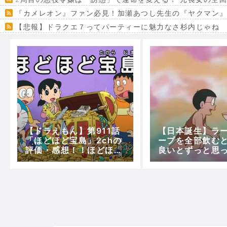
『カメレオン』ファン必見！加瀬あつし先生の『ヤクマン
【悲報】ドラクエ７ってパーティーに魅力なさ杉内じゃね
【VRchat】PS5級グラフィックのワールド１２選
Powered by livedoor 相互RSS
【ドラえもん】第911話
【日本誕生】ラ
「ほどほど宝島」2chの
ープを全部飲む
評価・感想！！ほどほど
良いとずっと思
じゃないだろこれｗｗｗ
たｗｗｗｗｗ
ｗｗｗｗｗｗ