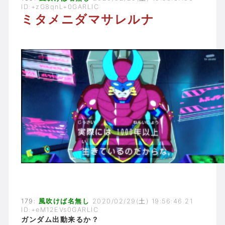
ID:+zG8qnL+0GARLIC
ミタメニダマサレルナ
179:
風吹けば名無し
2020/02/29(土) 19:56:46.21
ID:+eM12EVs0GARLIC
ガンダム出動来るか？