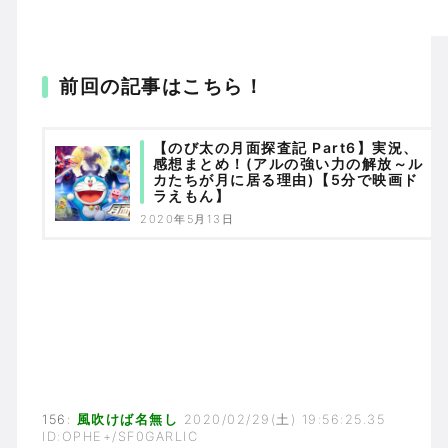
前回の記事はこちら！
【のび太の月面探査記 Part6】実況、
感想まとめ！(アルの強い力の解放～ル
カたちが月に居る理由)【5分で映画ド
ラえもん】
2020年5月13日
156:
風吹けば名無し
2020/02/29(土) 19:56:25.35
ID:OPHE+/SF0GARLIC