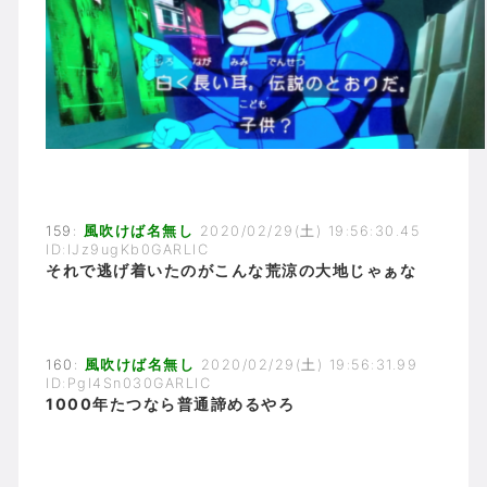
159:
風吹けば名無し
2020/02/29(土) 19:56:30.45
ID:IJz9ugKb0GARLIC
それで逃げ着いたのがこんな荒涼の大地じゃぁな
160:
風吹けば名無し
2020/02/29(土) 19:56:31.99
ID:PgI4Sn030GARLIC
1000年たつなら普通諦めるやろ