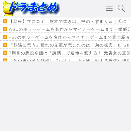
【悲報】マスコミ、熊本で炊き出し中のへずまりゅう氏に「
WiiUのホラーゲームを名作からマイナーゲームまで一挙紹
PS3のホラーゲームを名作からマイナーゲームまで完全紹介
『斜陽に恋う』憧れの先輩が恋したのは「弟の彼氏」だった
2周目の悪役令嬢は「誘惑」で運命を変える！ 元喪女の空
「他の男の子を妊娠しています」その嘘に対する野蛮な傭
『カメレオン』ファン必見！加瀬あつし先生の『ヤクマン
監獄×魔法少女×デスゲーム。コミカライズで加速する『魔
【悲報】ドラクエ７ってパーティーに魅力なさ杉内じゃね
ドラゴンクエスト３の思い出
【VRchat】PS5級グラフィックのワールド１２選
Powered by livedoor 相互RSS