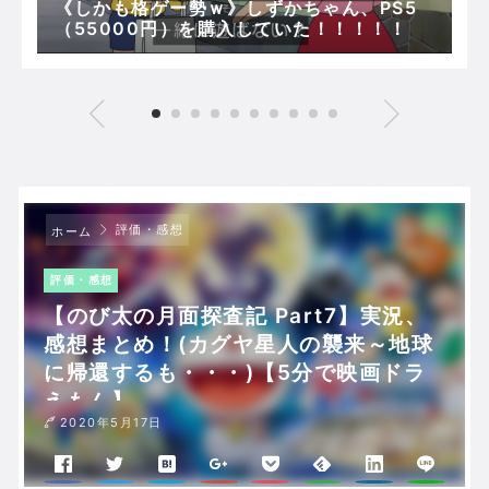
《しかも格ゲー勢ｗ》しずかちゃん、PS5
（55000円）を購入していた！！！！！
評価・感想
ホーム
評価・感想
【のび太の月面探査記 Part7】実況、
感想まとめ！(カグヤ星人の襲来～地球
に帰還するも・・・)【5分で映画ドラ
えもん】
2020年5月17日