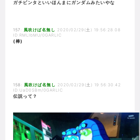
ガチビンタといいほんまにガンダムみたいやな
157:
風吹けば名無し
2020/02/29(土) 19:56:28.08
ID:RMLIbMU/0GARLIC
(棒)
158:
風吹けば名無し
2020/02/29(土) 19:56:30.42
ID:UaD0SBm/0GARLIC
伝説って？