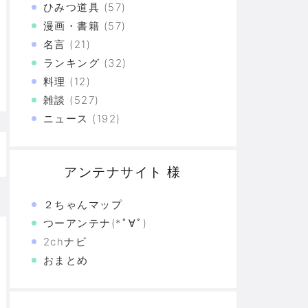
ひみつ道具
(57)
漫画・書籍
(57)
た真の恐怖…
名言
(21)
験の革命
ランキング
(32)
料理
(12)
恐怖の革命
雑談
(527)
モリと駆け抜けた日々を思い出そう
ニュース
(192)
アンテナサイト 様
２ちゃんマップ
つーアンテナ(*ﾟ∀ﾟ)
2chナビ
おまとめ