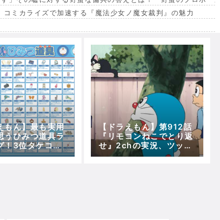
。コミカライズで加速する『魔法少女ノ魔女裁判』の魅力
出
えもん】最も実用
【ドラえもん】第912話
思うひみつ道具ラ
『リモコンねこでとり返
グ！3位タケコプ
せ』2chの実況、ツッコ
2位四次元ポケッ
ミ、その他感想！
位は？