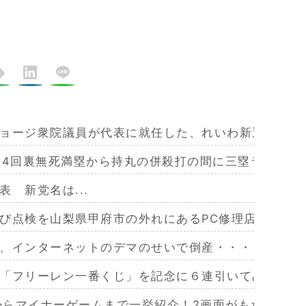
ョージ衆院議員が代表に就任した、れいわ新選組が党
、4回裏無死満塁から持丸の併殺打の間に三塁ランナー
 新党名は...
び点検を山梨県甲府市の外れにあるPC修理店「PCゴ
、インターネットのデマのせいで倒産・・・
「フリーレン一番くじ」を記念に６連引いてみた！気
作からマイナーゲームまで一挙紹介！2画面がもたらす極