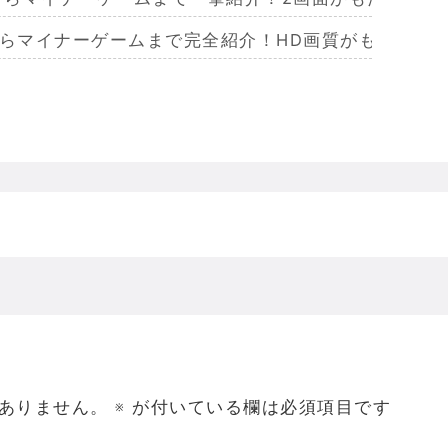
からマイナーゲームまで完全紹介！HD画質がもたらし
らマイナーまで完全紹介！Wiiリモコンによる恐怖体
からマイナーまで完全紹介！フルポリゴンがもたらした
ームを名作からマイナーまで完全紹介！ビジュアルメ
ジェラってなんであんなハレンチな格好してるの？
ありません。
※
が付いている欄は必須項目です