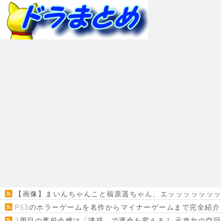
【画像】まいんちゃんこと福原遥ちゃん、エッッッッッッ
PS3のホラーゲームを名作からマイナーゲームまで完全紹介
2周目の悪役令嬢は「誘惑」で運命を変える！ 元喪女の空