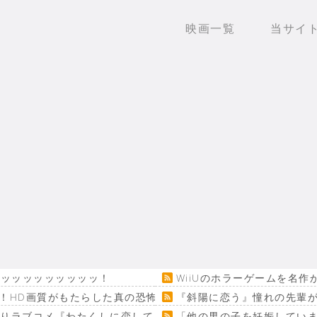
映画一覧
当サイ
ッッッッッッッッッッ！
WiiUのホラーゲームを名
！HD画質がもたらした真の恐怖…
『斜陽に恋う』憧れの先輩が
回りラブコメ『わたくしに恋してください！』
「他の男の子を妊娠してい