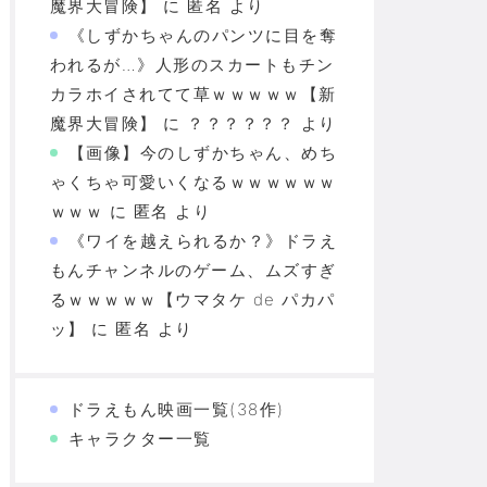
魔界大冒険】
に
匿名
より
《しずかちゃんのパンツに目を奪
われるが…》人形のスカートもチン
カラホイされてて草ｗｗｗｗｗ【新
魔界大冒険】
に
？？？？？？
より
【画像】今のしずかちゃん、めち
ゃくちゃ可愛いくなるｗｗｗｗｗｗ
ｗｗｗ
に
匿名
より
《ワイを越えられるか？》ドラえ
もんチャンネルのゲーム、ムズすぎ
るｗｗｗｗｗ【ウマタケ de パカパ
ッ】
に
匿名
より
ドラえもん映画一覧(38作)
キャラクター一覧