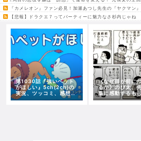
『カメレオン』ファン必見！加瀬あつし先生の『ヤクマン
【悲報】ドラクエ７ってパーティーに魅力なさ杉内じゃね
【VRchat】PS5級グラフィックのワールド１２選
Powered by livedoor 相互RSS
第1030話『強いペット
《なぜ目が前に
がほしい』5ch(2ch)の
るか》のび太、
実況、ツッコミ、感想！
葉に感動するも
【アニメドラえもん(土
論破されるｗｗ
曜午後５時)】