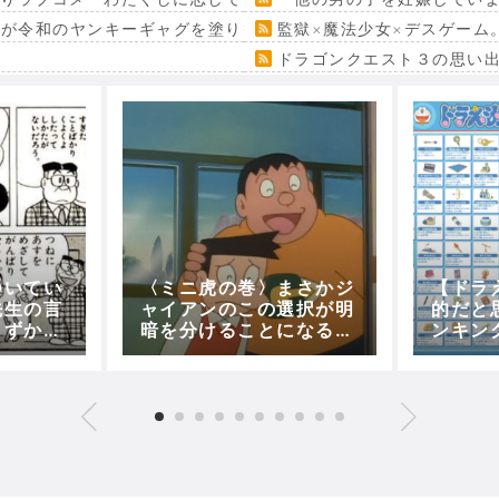
』が令和のヤンキーギャグを塗り替える
監獄×魔法少女×デスゲーム
ドラゴンクエスト３の思い
ついてい
〈ミニ虎の巻〉まさかジ
【ドラ
先生の言
ャイアンのこの選択が明
的だと
しずかに
暗を分けることになると
ンキン
ｗ
は！！(仮免許・忍法カ
ター、
ベ抜けの術)
ト、1