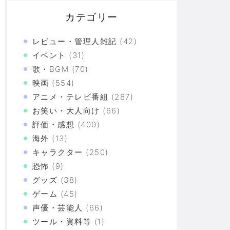
カテゴリー
レビュー・管理人雑記
(42)
イベント
(31)
歌・BGM
(70)
映画
(554)
アニメ・テレビ番組
(287)
名を「いのちの党」へ変更することを発表→既に同じ
お笑い・大人向け
(66)
が生還し同点に追いつく！！！！！
評価・感想
(400)
海外
(13)
キャラクター
(250)
ジラ」に依頼したが修理ブログが面白くて無限に読め
恐怖
(9)
グッズ
(38)
ゲーム
(45)
づけばXX連で合計○万円使ってた！？
声優・芸能人
(66)
ツール・資料等
(1)
上の恐怖