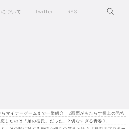
トについて
twitter
RSS
作からマイナーゲームまで一挙紹介！2画面がもたらす極上の恐怖
恋したのは「弟の彼氏」だった…？切なすぎる青春BL
ます」その嘘に対する野蛮な傭兵の答えとは？『野蛮のプロポー