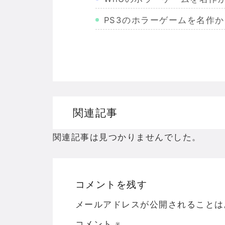
PS3のホラーゲームを名作
Wiiのホラーゲームを名作か
PS2のホラーゲームを名作
ドリームキャストのホラーゲ
ドラゴンクエスト３の思い出
関連記事
【聖剣伝説3】リースとアン
関連記事は見つかりませんでした。
コメントを残す
Powered by livedoor 相互RSS
メールアドレスが公開されることは
コメント
※