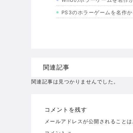
PS3のホラーゲームを名作
Wiiのホラーゲームを名作か
PS2のホラーゲームを名作
ドリームキャストのホラーゲ
ドラゴンクエスト３の思い出
関連記事
【聖剣伝説3】リースとアン
関連記事は見つかりませんでした。
コメントを残す
Powered by livedoor 相互RSS
メールアドレスが公開されることは
コメント
※