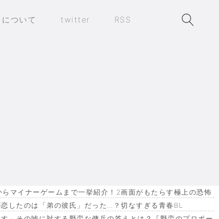
トについて
twitter
RSS
作からマイナーゲームまで一挙紹介！2画面がもたらす極上の恐怖
恋したのは「弟の彼氏」だった…？切なすぎる青春BL
ます」その嘘に対する野蛮な傭兵の答えとは？『野蛮のプロポー