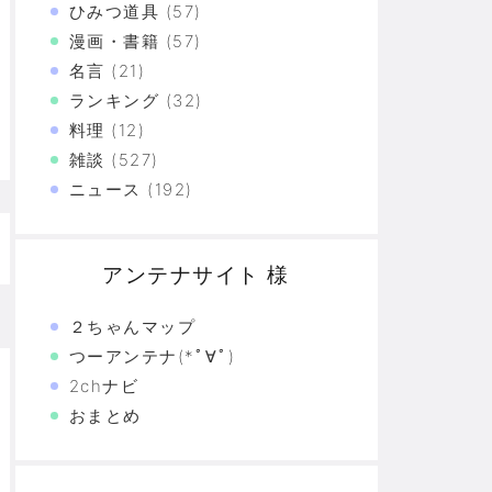
ひみつ道具
(57)
漫画・書籍
(57)
た真の恐怖…
名言
(21)
験の革命
ランキング
(32)
料理
(12)
恐怖の革命
雑談
(527)
モリと駆け抜けた日々を思い出そう
ニュース
(192)
アンテナサイト 様
２ちゃんマップ
つーアンテナ(*ﾟ∀ﾟ)
2chナビ
おまとめ