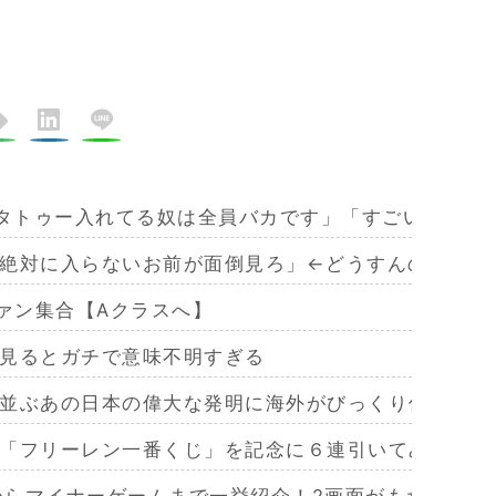
r「タトゥー入れてる奴は全員バカです」「すごい民度低
絶対に入らないお前が面倒見ろ」←どうすんの？
ファン集合【Aクラスへ】
見るとガチで意味不明すぎる
並ぶあの日本の偉大な発明に海外がびっくり仰天
「フリーレン一番くじ」を記念に６連引いてみた！気
作からマイナーゲームまで一挙紹介！2画面がもたらす極