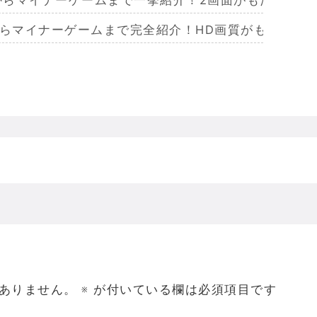
からマイナーゲームまで完全紹介！HD画質がもたらし
らマイナーまで完全紹介！Wiiリモコンによる恐怖体
からマイナーまで完全紹介！フルポリゴンがもたらした
ームを名作からマイナーまで完全紹介！ビジュアルメ
ジェラってなんであんなハレンチな格好してるの？
ありません。
※
が付いている欄は必須項目です