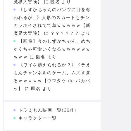
魔界大冒険】
に
匿名
より
《しずかちゃんのパンツに目を奪
われるが…》人形のスカートもチン
カラホイされてて草ｗｗｗｗｗ【新
魔界大冒険】
に
？？？？？？
より
【画像】今のしずかちゃん、めち
ゃくちゃ可愛いくなるｗｗｗｗｗｗ
ｗｗｗ
に
匿名
より
《ワイを越えられるか？》ドラえ
もんチャンネルのゲーム、ムズすぎ
るｗｗｗｗｗ【ウマタケ de パカパ
ッ】
に
匿名
より
ドラえもん映画一覧(38作)
キャラクター一覧