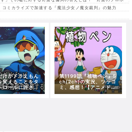
。コミカライズで加速する『魔法少女ノ魔女裁判』の魅力
出
だけがドラえもん
第1199話『植物ペン』5
を変えることをタ
ch(2ch)の実況、ツッコ
トロールに許され
ミ、感想！【アニメドラ
謎
えもん】