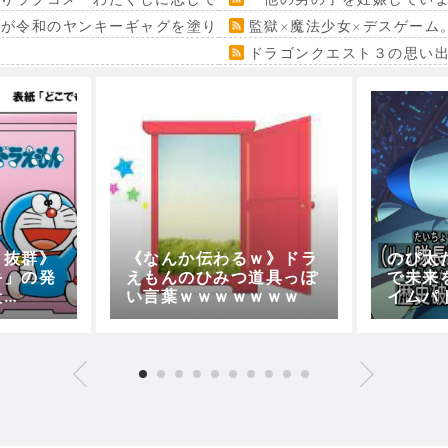
』が令和のヤンキーギャグを塗り替える
監獄×魔法少女×デスゲーム
ドラゴンクエスト３の思い
さ抜群》
《なんか伝わるｗ》ドラ
のび太
手」の発
えもんのひみつ道具っぽ
で未来
殺
い言葉ｗｗｗｗｗｗｗ
イムパ
年5月20
ている