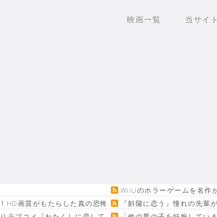
映画一覧
当サイ
WiiUのホラーゲームを名
！HD画質がもたらした真の恐怖…
『斜陽に恋う』憧れの先輩が
回りラブコメ『わたくしに恋してください！』
「他の男の子を妊娠してい