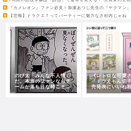
『カメレオン』ファン必見！加瀬あつし先生の『ヤクマン
【悲報】ドラクエ７ってパーティーに魅力なさ杉内じゃね
【VRchat】PS5級グラフィックのワールド１２選
Powered by livedoor 相互RSS
のび太「みんな不人情
《レトロな可愛
だ。本当のファンならチ
「ドラえもん切
ームが落ち目な時こそ応
売発表にいいね
援しなくちゃ」
到！！！(2020
日から販売)