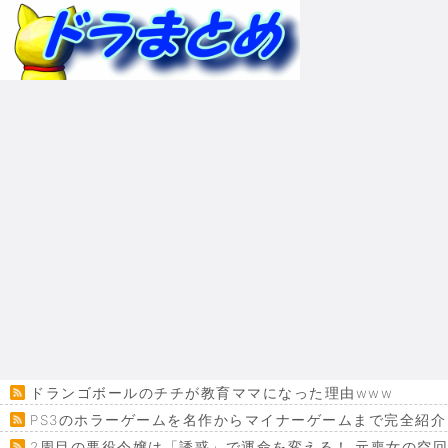
ドランゴボールのチチが教育ママになった理由www
PS3のホラーゲームを名作からマイナーゲームまで完全紹介
2周目の悪役令嬢は「誘惑」で運命を変える！ 元喪女の空