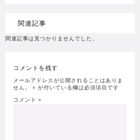
ドリームキャストのホラーゲームを名作からマ
関連記事
ドラゴンクエスト３の思い出
【聖剣伝説3】リースとアンジェラってなんで
関連記事は見つかりませんでした。
コメントを残す
Powered by livedoor 相互RSS
メールアドレスが公開されることはありま
せん。
※
が付いている欄は必須項目です
コメント
※