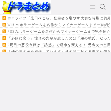
ホロライブ「兎田ぺこら」登録者を増やす大切な時期に的外
WiiUのホラーゲームを名作からマイナーゲームまで一挙紹
PS3のホラーゲームを名作からマイナーゲームまで完全紹介
『斜陽に恋う』憧れの先輩が恋したのは「弟の彼氏」だった
2周目の悪役令嬢は「誘惑」で運命を変える！ 元喪女の空
「他の男の子を妊娠しています」その嘘に対する野蛮な傭
『カメレオン』ファン必見！加瀬あつし先生の『ヤクマン
監獄×魔法少女×デスゲーム。コミカライズで加速する『魔
【悲報】ドラクエ７ってパーティーに魅力なさ杉内じゃね
ドラゴンクエスト３の思い出
【VRchat】PS5級グラフィックのワールド１２選
Powered by livedoor 相互RSS