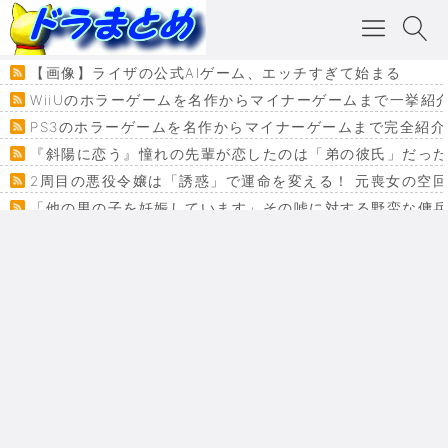
【画像】ライザの公式AIゲーム、エッチすぎて始まる
WiiUのホラーゲームを名作からマイナーゲームまで一挙紹
PS3のホラーゲームを名作からマイナーゲームまで完全紹介
『斜陽に恋う』憧れの先輩が恋したのは「弟の彼氏」だった
2周目の悪役令嬢は「誘惑」で運命を変える！ 元喪女の空
「他の男の子を妊娠しています」その嘘に対する野蛮な傭
『カメレオン』ファン必見！加瀬あつし先生の『ヤクマン
監獄×魔法少女×デスゲーム。コミカライズで加速する『魔
【悲報】ドラクエ７ってパーティーに魅力なさ杉内じゃね
ドラゴンクエスト３の思い出
【VRchat】PS5級グラフィックのワールド１２選
Powered by livedoor 相互RSS