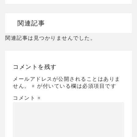
ドリームキャストのホラーゲームを名作からマ
関連記事
ドラゴンクエスト３の思い出
【聖剣伝説3】リースとアンジェラってなんで
関連記事は見つかりませんでした。
コメントを残す
Powered by livedoor 相互RSS
メールアドレスが公開されることはありま
せん。
※
が付いている欄は必須項目です
コメント
※