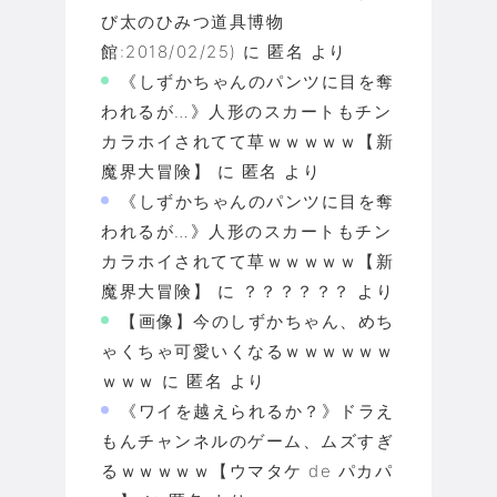
び太のひみつ道具博物
館:2018/02/25)
に
匿名
より
《しずかちゃんのパンツに目を奪
われるが…》人形のスカートもチン
カラホイされてて草ｗｗｗｗｗ【新
魔界大冒険】
に
匿名
より
《しずかちゃんのパンツに目を奪
われるが…》人形のスカートもチン
カラホイされてて草ｗｗｗｗｗ【新
魔界大冒険】
に
？？？？？？
より
【画像】今のしずかちゃん、めち
ゃくちゃ可愛いくなるｗｗｗｗｗｗ
ｗｗｗ
に
匿名
より
《ワイを越えられるか？》ドラえ
もんチャンネルのゲーム、ムズすぎ
るｗｗｗｗｗ【ウマタケ de パカパ