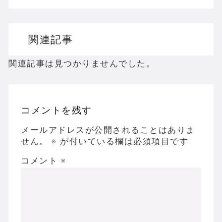
ドリームキャストのホラーゲームを名作からマ
関連記事
ドラゴンクエスト３の思い出
【聖剣伝説3】リースとアンジェラってなんで
関連記事は見つかりませんでした。
コメントを残す
Powered by livedoor 相互RSS
メールアドレスが公開されることはありま
せん。
※
が付いている欄は必須項目です
コメント
※