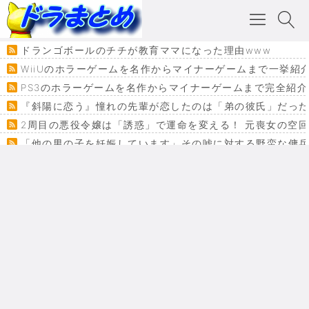
ドランゴボールのチチが教育ママになった理由www
WiiUのホラーゲームを名作からマイナーゲームまで一挙紹
PS3のホラーゲームを名作からマイナーゲームまで完全紹介
『斜陽に恋う』憧れの先輩が恋したのは「弟の彼氏」だった
2周目の悪役令嬢は「誘惑」で運命を変える！ 元喪女の空
「他の男の子を妊娠しています」その嘘に対する野蛮な傭
『カメレオン』ファン必見！加瀬あつし先生の『ヤクマン
監獄×魔法少女×デスゲーム。コミカライズで加速する『魔
【悲報】ドラクエ７ってパーティーに魅力なさ杉内じゃね
ドラゴンクエスト３の思い出
【VRchat】PS5級グラフィックのワールド１２選
Powered by livedoor 相互RSS